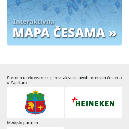
Partneri u rekonstrukciji i revitalizaciji javnih arterskih česama
u Zaječaru
Medijski partneri