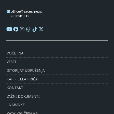
office@zacesme.rs
zacesme.rs
POČETNA
VESTI
ISTORIJAT UDRUŽENJA
KAP – CELA PRIČA
KONTAKT
VAŽNI DOKUMENTI
NABAVKE
KATALOG ČESAMA