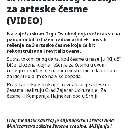
za arteske česme
(VIDEO)
Na zaječarskom Trgu Oslobodjenja večeras su na
panoima bili izloženi radovi arhitektonskih
rešenja za 3 arteske česme koje će biti
rekonstruisane i revitalizovane.
Sutra, tokom celog dana, kod česme u naselju “Ključ”
biće izložena idejna rešenja za česmu u ovom
naselju i građani će na tom mestu, moći da glasaju
za ideju koja im se najviše dopada.
Projekat rekonstrukcije i revitalizacije arteskih
česama realizuju Grad Zaječar, Udruženje „Za
česme“ i Kompanija Hajneken doo u Srbiji.
Ovaj medijski sadržaj je sufinansiran sredstvima
Ministarstva zaštite životne sredine. Mišljenja i