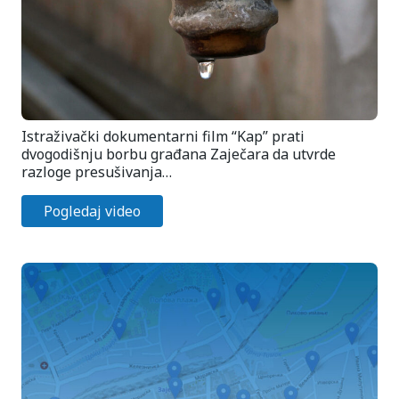
Istraživački dokumentarni film “Kap” prati
dvogodišnju borbu građana Zaječara da utvrde
razloge presušivanja…
Pogledaj video