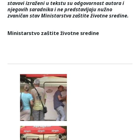
stavovi izraženi u tekstu su odgovornost autora i
njegovih saradnika i ne predstavljaju nužno
zvaničan stav Ministarstva zaštite životne sredine.
Ministarstvo zaštite životne sredine