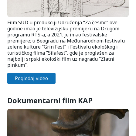
Film SUD u produkciji Udruženja “Za česme” ove
godine imao je televizijsku premijeru na Drugom
programu RTS-a, a 2021. je imao festivalske
premijere; u Beogradu na Međunarodnom festivalu
zelene kulture “Grin Fest” i Festivalu ekološkog i
turističkog filma “Silafest”, gde je proglašen za
najbolji srpski ekološki film uz nagradu “Zlatni
pinkum”.
Pogledaj video
Dokumentarni film KAP