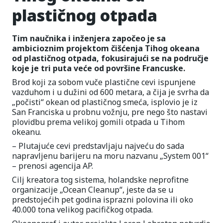
plastičnog otpada
Tim naučnika i inženjera započeo je sa
ambicioznim projektom čišćenja Tihog okeana
od plastičnog otpada, fokusirajući se na područje
koje je tri puta veće od površine Francuske.
Brod koji za sobom vuče plastične cevi ispunjene
vazduhom i u dužini od 600 metara, a čija je svrha da
„počisti“ okean od plastičnog smeća, isplovio je iz
San Franciska u probnu vožnju, pre nego što nastavi
plovidbu prema velikoj gomili otpada u Tihom
okeanu.
– Plutajuće cevi predstavljaju najveću do sada
napravljenu barijeru na moru nazvanu „System 001“
– prenosi agencija AP.
Cilj kreatora tog sistema, holandske neprofitne
organizacije „Ocean Cleanup“, jeste da se u
predstojećih pet godina isprazni polovina ili oko
40.000 tona velikog pacifičkog otpada.