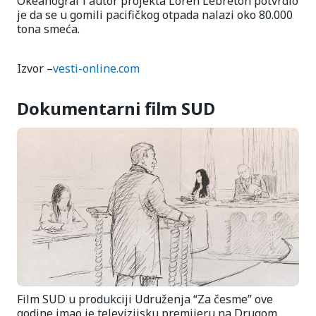
Okeanograf i autor projekta Loren Lebreton potvrdio
je da se u gomili pacifičkog otpada nalazi oko 80.000
tona smeća.
Izvor –
vesti-online.com
Dokumentarni film SUD
Film SUD u produkciji Udruženja “Za česme” ove
godine imao je televizijsku premijeru na Drugom