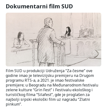
Dokumentarni film SUD
Film SUD u produkciji Udruženja “Za česme” ove
godine imao je televizijsku premijeru na Drugom
programu RTS-a, a 2021. je imao festivalske
premijere; u Beogradu na Međunarodnom festivalu
zelene kulture “Grin Fest” i Festivalu ekološkog i
turističkog filma “Silafest”, gde je proglašen za
najbolji srpski ekološki film uz nagradu “Zlatni
pinkum”.