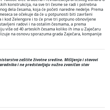
kih konstrukcija, na sve tri česme se radi i potrebna
og dela česama, koja će početi naredne nedelje. Prema
eseca se očekuje da će u potpunosti biti završeni
 i kod Zelengore i to će prve tri potpuno obnovljene
stavljeni radovi i na ostalim česmama, a prema
iju više od 40 arteskih česama koliko ih ima u Zaječaru
realizuje na osnovu sporazuma grada Zaječara, kompanije
starstva zaštite životne sredine. Mišljenja i stavovi
saradnika i ne predstavljaju nužno zvaničan stav