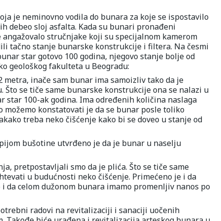
oja je neminovno vodila do bunara za koje se ispostavilo
ih debeo sloj asfalta. Kada su bunari pronađeni
je angažovalo stručnjake koji su specijalnom kamerom
ili tačno stanje bunarske konstrukcije i filtera. Na česmi
 bunar star gotovo 100 godina, njegovo stanje bolje od
ko geološkog fakulteta u Beogradu:
 metra, inače sam bunar ima samoizliv tako da je
. Što se tiče same bunarske konstrukcije ona se nalazi u
r star 100-ak godina. Ima određenih količina naslaga
o možemo konstatovati je da se bunar posle toliko
vakako treba neko čišćenje kako bi se doveo u stanje od
pijom bušotine utvrđeno je da je bunar u naselju
a, pretpostavljali smo da je plića. Što se tiče same
ahtevati u budućnosti neko čišćenje. Primećeno je i da
itko i da celom dužonom bunara imamo promenljiv nanos po
rebni radovi na revitalizaciji i sanaciji uočenih
m. Takođe biće urađena i revitalizacija arteskog bunara u