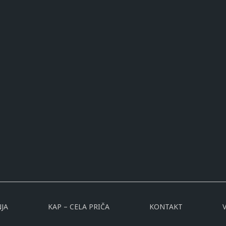
JA
KAP – CELA PRIČA
KONTAKT