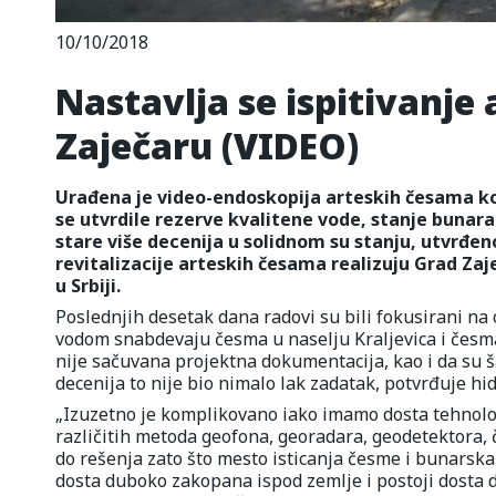
10/10/2018
Nastavlja se ispitivanje
Zaječaru (VIDEO)
Urađena je video-endoskopija arteskih česama kod
se utvrdile rezerve kvalitene vode, stanje bunara 
stare više decenija u solidnom su stanju, utvrđen
revitalizacije arteskih česama realizuju Grad Za
u Srbiji.
Poslednjih desetak dana radovi su bili fokusirani na 
vodom snabdevaju česma u naselju Kraljevica i česm
nije sačuvana projektna dokumentacija, kao i da su 
decenija to nije bio nimalo lak zadatak, potvrđuje hi
„Izuzetno je komplikovano iako imamo dosta tehnol
različitih metoda geofona, georadara, geodetektora,
do rešenja zato što mesto isticanja česme i bunarska k
dosta duboko zakopana ispod zemlje i postoji dosta d