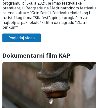
programu RTS-a, a 2021. je imao festivalske
premijere; u Beogradu na Međunarodnom festivalu
zelene kulture “Grin Fest” i Festivalu ekološkog i
turističkog filma “Silafest”, gde je proglašen za
najbolji srpski ekološki film uz nagradu “Zlatni
pinkum”.
Pogledaj video
Dokumentarni film KAP