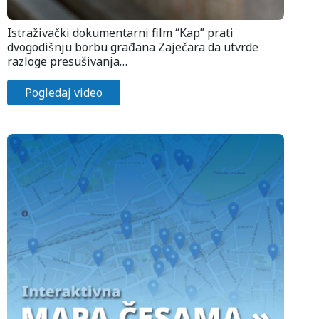
Istraživački dokumentarni film “Kap” prati
dvogodišnju borbu građana Zaječara da utvrde
razloge presušivanja…
Pogledaj video