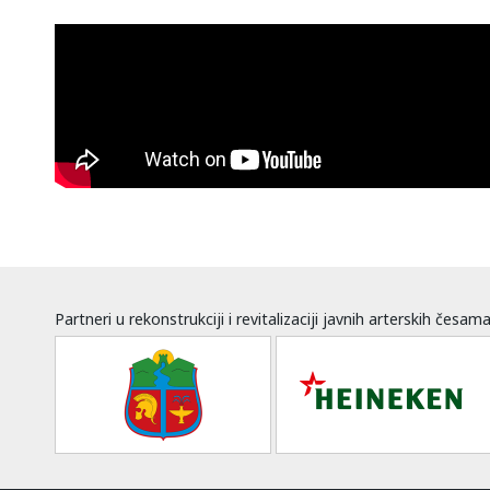
Partneri u rekonstrukciji i revitalizaciji javnih arterskih česam