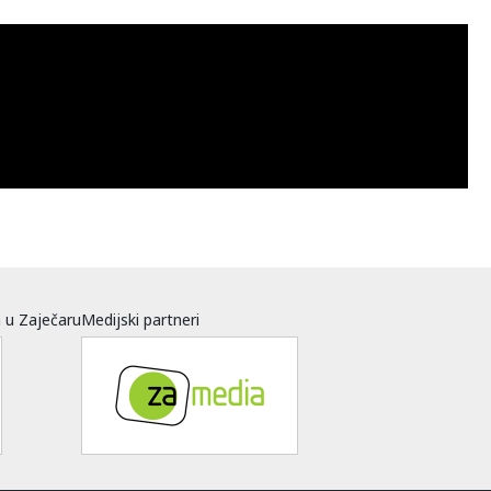
a u Zaječaru
Medijski partneri