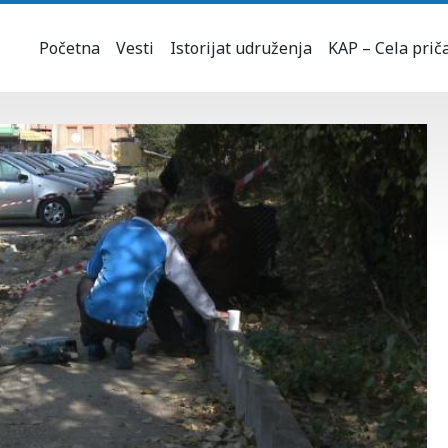
Početna
Vesti
Istorijat udruženja
KAP – Cela prič