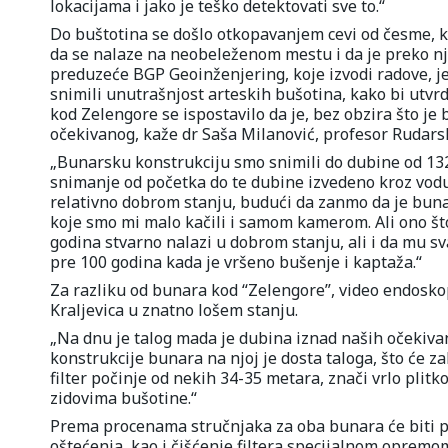
lokacijama i jako je teško detektovati sve to.“
Do buštotina se došlo otkopavanjem cevi od česme, k
da se nalaze na neobeleženom mestu i da je preko nj
preduzeće BGP Geoinženjering, koje izvodi radove, 
snimili unutrašnjost arteskih bušotina, kako bi utvrd
kod Zelengore se ispostavilo da je, bez obzira što je
očekivanog, kaže dr Saša Milanović, profesor Rudars
„Bunarsku konstrukciju smo snimili do dubine od 132
snimanje od početka do te dubine izvedeno kroz vodu
relativno dobrom stanju, budući da zanmo da je buna
koje smo mi malo kačili i samom kamerom. Ali ono št
godina stvarno nalazi u dobrom stanju, ali i da mu s
pre 100 godina kada je vršeno bušenje i kaptaža.“
Za razliku od bunara kod “Zelengore”, video endosko
Kraljevica u znatno lošem stanju.
„Na dnu je talog mada je dubina iznad naših očekivanj
konstrukcije bunara na njoj je dosta taloga, što će z
filter počinje od nekih 34-35 metara, znači vrlo pl
zidovima bušotine.“
Prema procenama stručnjaka za oba bunara će biti pot
oštećenja, kao i čišćenje filtera specijalnom opremo