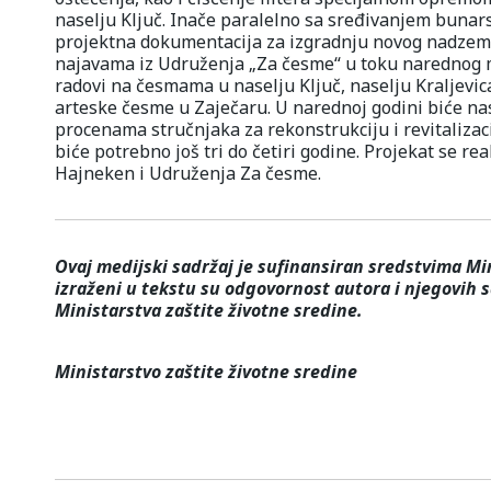
naselju Ključ. Inače paralelno sa sređivanjem bunars
projektna dokumentacija za izgradnju novog nadzemn
najavama iz Udruženja „Za česme“ u toku narednog m
radovi na česmama u naselju Ključ, naselju Kraljevica
arteske česme u Zaječaru. U narednoj godini biće na
procenama stručnjaka za rekonstrukciju i revitalizac
biće potrebno još tri do četiri godine. Projekat se 
Hajneken i Udruženja Za česme.
Ovaj medijski sadržaj je sufinansiran sredstvima Mini
izraženi u tekstu su odgovornost autora i njegovih 
Ministarstva zaštite životne sredine.
Ministarstvo zaštite životne sredine