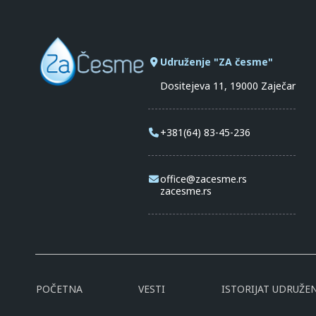
Udruženje "ZA česme"
Dositejeva 11, 19000 Zaječar
+381(64) 83-45-236
office@zacesme.rs
zacesme.rs
POČETNA
VESTI
ISTORIJAT UDRUŽEN