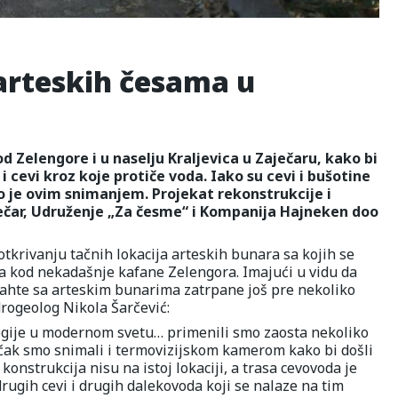
 arteskih česama u
 Zelengore i u naselju Kraljevica u Zaječaru, kako bi
i cevi kroz koje protiče voda. Iako su cevi i bušotine
o je ovim snimanjem. Projekat rekonstrukcije i
ječar, Udruženje „Za česme“ i Kompanija Hajneken doo
otkrivanju tačnih lokacija arteskih bunara sa kojih se
a kod nekadašnje kafane Zelengora. Imajući u vidu da
šahte sa arteskim bunarima zatrpane još pre nekoliko
drogeolog Nikola Šarčević:
ogije u modernom svetu… primenili smo zaosta nekoliko
 čak smo snimali i termovizijskom kamerom kako bi došli
onstrukcija nisu na istoj lokaciji, a trasa cevovoda je
rugih cevi i drugih dalekovoda koji se nalaze na tim