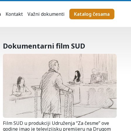
a
Kontakt
Važni dokumenti
Katalog česama
Dokumentarni film SUD
Film SUD u produkciji Udruženja “Za česme” ove
godine imao je televizijsku premijeru na Drugom