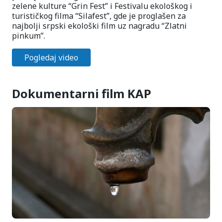
zelene kulture “Grin Fest” i Festivalu ekološkog i
turističkog filma “Silafest”, gde je proglašen za
najbolji srpski ekološki film uz nagradu “Zlatni
pinkum”.
Pogledaj video
Dokumentarni film KAP