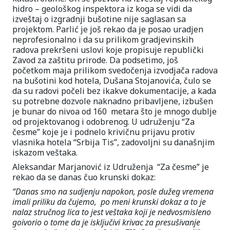
hidro – geološkog inspektora iz koga se vidi da
izveštaj o izgradnji bušotine nije saglasan sa
projektom. Parlić je još rekao da je posao uradjen
neprofesionalno i da su prilikom gradjevinskih
radova prekršeni uslovi koje propisuje republički
Zavod za zaštitu prirode. Da podsetimo, još
početkom maja prilikom svedočenja izvodjača radova
na bušotini kod hotela, Dušana Stojanovića, čulo se
da su radovi počeli bez ikakve dokumentacije, a kada
su potrebne dozvole naknadno pribavljene, izbušen
je bunar do nivoa od 160 metara što je mnogo dublje
od projektovanog i odobrenog. U udruženju “Za
česme” koje je i podnelo krivičnu prijavu protiv
vlasnika hotela “Srbija Tis”, zadovoljni su današnjim
iskazom veštaka.
Aleksandar Marjanović iz Udruženja “Za česme” je
rekao da se danas čuo krunski dokaz:
“Danas smo na sudjenju napokon, posle dužeg vremena
imali priliku da čujemo, po meni krunski dokaz a to je
nalaz stručnog lica to jest veštaka koji je nedvosmisleno
goivorio o tome da je isključivi krivac za presušivanje