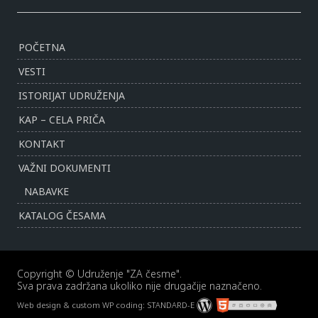
POČETNA
VESTI
ISTORIJAT UDRUŽENJA
KAP – CELA PRIČA
KONTAKT
VAŽNI DOKUMENTI
NABAVKE
KATALOG ČESAMA
Copyright © Udruženje "ZA česme".
Sva prava zadržana ukoliko nije drugačije naznačeno.
Web design & custom WP coding:
STANDARD-E