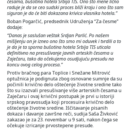
česama, bušotina hotela Srbija TIS. Ono što mene lično
raduje je da se ceo sudski proces bliži kraju i ono što sam
siguran je da će biti dokazana krivica vlasnika hotela.”
Boban Pogarčić, predsednik Udruženja “Za česme”
dodaje:
“Danas je saslušan veštak Srdjan Parlić. Po našem
mišljenju on je izneo ono što smo mi oduvek i tvrdili a to
je da je ta sporna bušotina hotela Srbija TIS uticala
definitivno na presušivanje javnih arteskih česama u
Zaječaru, tako da očekujemo osudjujuću presudu na
koncu ovog celog procesa.”
Protiv bračnog para Toplice i Snežane Mitrović
optužnica je podignuta zbog osnovane sumnje da su
počinili krivično delo oštećenje životne sredine tako
što su izazvali presušivanje više arterskih česama u
Zaječaru i ovaj krivični postupak je prvi u istoriji
srpskog pravosudja koji procesuira krivično delo
oštećenje životne sredine. Iščitavanje pisanih
dokaza i davanje završne reči, sudija Saša Živković
zakazao je za 23. novembar u 9 sati, nakon čega se
očekuje izricanje prvostepene presude.