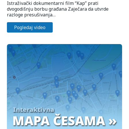
Istraživački dokumentarni film “Kap” prati
dvogodišnju borbu građana Zaječara da utvrde
razloge presušivanja…
Pogledaj video