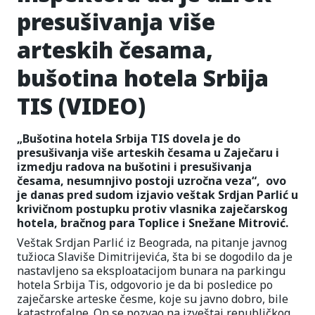
presušivanja više
arteskih česama,
bušotina hotela Srbija
TIS (VIDEO)
„Bušotina hotela Srbija TIS dovela je do
presušivanja više arteskih česama u Zaječaru i
izmedju radova na bušotini i presušivanja
česama, nesumnjivo postoji uzročna veza“, ovo
je danas pred sudom izjavio veštak Srdjan Parlić u
krivičnom postupku protiv vlasnika zaječarskog
hotela, bračnog para Toplice i Snežane Mitrović.
Veštak Srdjan Parlić iz Beograda, na pitanje javnog
tužioca Slaviše Dimitrijevića, šta bi se dogodilo da je
nastavljeno sa eksploatacijom bunara na parkingu
hotela Srbija Tis, odgovorio je da bi posledice po
zaječarske arteske česme, koje su javno dobro, bile
katastrofalne. On se pozvao na izveštaj republičkog