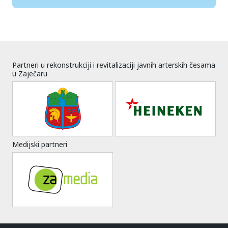
Partneri u rekonstrukciji i revitalizaciji javnih arterskih česama
u Zaječaru
Medijski partneri