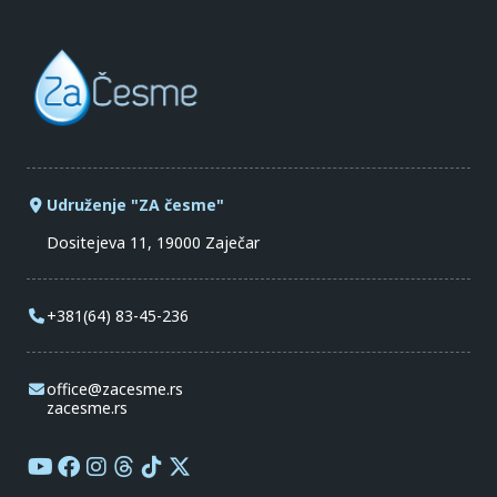
Udruženje "ZA česme"
Dositejeva 11, 19000 Zaječar
+381(64) 83-45-236
office@zacesme.rs
zacesme.rs