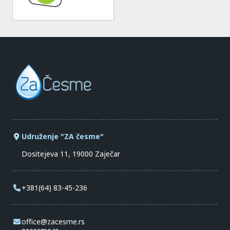
Udruženje "ZA česme"
Dositejeva 11, 19000 Zaječar
+381(64) 83-45-236
office@zacesme.rs