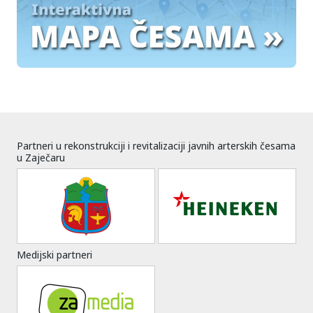
Partneri u rekonstrukciji i revitalizaciji javnih arterskih česama
u Zaječaru
Medijski partneri