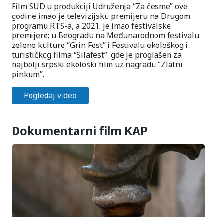
Film SUD u produkciji Udruženja “Za česme” ove
godine imao je televizijsku premijeru na Drugom
programu RTS-a, a 2021. je imao festivalske
premijere; u Beogradu na Međunarodnom festivalu
zelene kulture “Grin Fest” i Festivalu ekološkog i
turističkog filma “Silafest”, gde je proglašen za
najbolji srpski ekološki film uz nagradu “Zlatni
pinkum”.
Pogledaj video
Dokumentarni film KAP