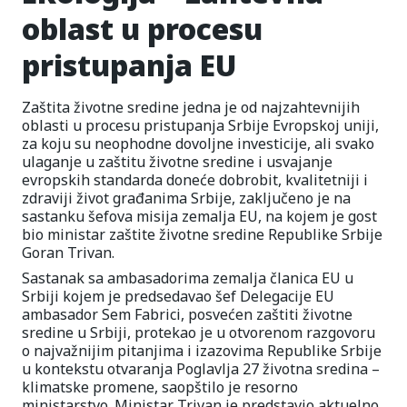
oblast u procesu
pristupanja EU
Zaštita životne sredine jedna je od najzahtevnijih
oblasti u procesu pristupanja Srbije Evropskoj uniji,
za koju su neophodne dovoljne investicije, ali svako
ulaganje u zaštitu životne sredine i usvajanje
evropskih standarda doneće dobrobit, kvalitetniji i
zdraviji život građanima Srbije, zaključeno je na
sastanku šefova misija zemalja EU, na kojem je gost
bio ministar zaštite životne sredine Republike Srbije
Goran Trivan.
Sastanak sa ambasadorima zemalja članica EU u
Srbiji kojem je predsedavao šef Delegacije EU
ambasador Sem Fabrici, posvećen zaštiti životne
sredine u Srbiji, protekao je u otvorenom razgovoru
o najvažnijim pitanjima i izazovima Republike Srbije
u kontekstu otvaranja Poglavlja 27 životna sredina –
klimatske promene, saopštilo je resorno
ministarstvo. Ministar Trivan je predstavio aktuelno