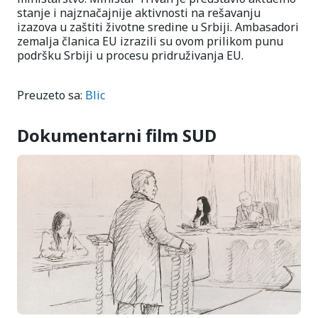
stanje i najznačajnije aktivnosti na rešavanju
izazova u zaštiti životne sredine u Srbiji. Ambasadori
zemalja članica EU izrazili su ovom prilikom punu
podršku Srbiji u procesu pridruživanja EU.
Preuzeto sa:
Blic
Dokumentarni film SUD