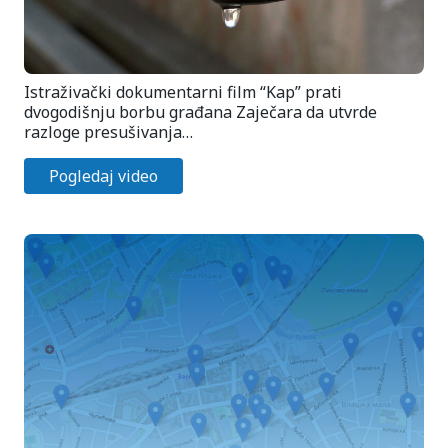
Istraživački dokumentarni film “Kap” prati
dvogodišnju borbu građana Zaječara da utvrde
razloge presušivanja…
Pogledaj video