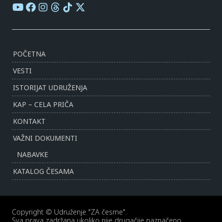
POČETNA
VESTI
ISTORIJAT UDRUŽENJA
KAP – CELA PRIČA
KONTAKT
VAŽNI DOKUMENTI
NABAVKE
KATALOG ČESAMA
Copyright © Udruženje "ZA česme".
Sva prava zadržana ukoliko nije drugačije naznačeno.