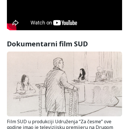
Dokumentarni film SUD
Film SUD u produkciji Udruženja “Za česme” ove
godine imao je televizijsku premijeru na Drugom