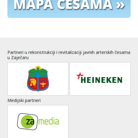
Partneri u rekonstrukciji i revitalizaciji javnih arterskih česama
u Zaječaru
Medijski partneri