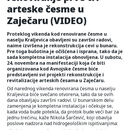
arteske česme u
Zaječaru (VIDEO)
Proteklog vikenda kod renovirane česme u
naselju Kraljevica obavljeni su završni radovi,
naime izvršena je rekonstrukcija cevi u bunaru.
Pre toga bušotina je očišćena i isprana, tako da je
sada kompletna instalacija obnovljena. U subotu,
24. novembra na manifestaciji koja će biti
organizovana kod Avnojske česme biće
predstavljeni svi projekti rekonstrukcije i
revitalizacije arteskih česama u Zaječaru.
Od narednog vikenda renovirana česma u naselju
Kraljevica biće svečano otvorena, tako da se ovih
dana obavljaju završni radovi. U bunarskom delu
zamenjena je kompletna instalacija i očekuje se,
kada voda bude potekla, da protok bude veći bar za
jednu trećinu, kaže Nikola Šarčević, koji obavlja
poslove nadzora nad hidrogeološkim ispitivanjima: