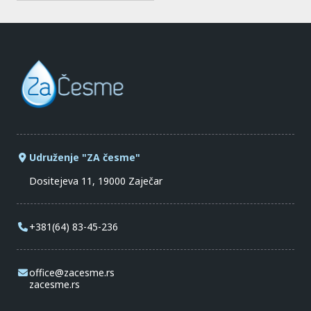
Udruženje "ZA česme"
Dositejeva 11, 19000 Zaječar
+381(64) 83-45-236
office@zacesme.rs
zacesme.rs