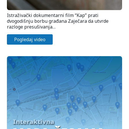
Istraživački dokumentarni film “Kap” prati
dvogodišnju borbu građana Zaječara da utvrde
razloge presušivanja…
Pogledaj video