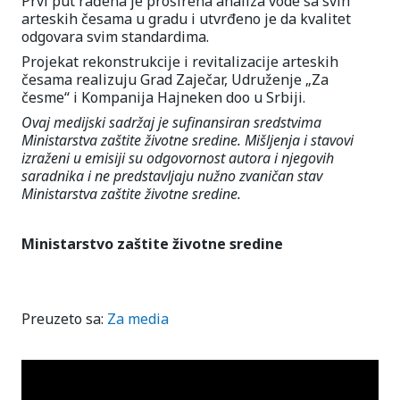
Prvi put rađena je proširena analiza vode sa svih
arteskih česama u gradu i utvrđeno je da kvalitet
odgovara svim standardima.
Projekat rekonstrukcije i revitalizacije arteskih
česama realizuju Grad Zaječar, Udruženje „Za
česme“ i Kompanija Hajneken doo u Srbiji.
Ovaj medijski sadržaj je sufinansiran sredstvima
Ministarstva zaštite životne sredine. Mišljenja i stavovi
izraženi u emisiji su odgovornost autora i njegovih
saradnika i ne predstavljaju nužno zvaničan stav
Ministarstva zaštite životne sredine.
Ministarstvo zaštite životne sredine
Preuzeto sa:
Za media