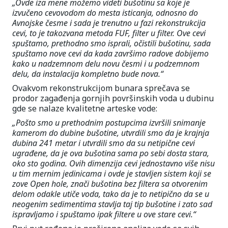
„Ovde iza mene možemo videti bušotinu sa koje je
izvučeno cevovodom do mesta isticanja, odnosno do
Avnojske česme i sada je trenutno u fazi rekonstrukcija
cevi, to je takozvana metoda FUF, filter u filter. Ove cevi
spuštamo, prethodno smo isprali, očistili bušotinu, sada
spuštamo nove cevi da kada završimo radove dobijemo
kako u nadzemnom delu novu česmi i u podzemnom
delu, da instalacija kompletno bude nova.“
Ovakvom rekonstrukcijom bunara sprečava se
prodor zagađenja gornjih površinskih voda u dubinu
gde se nalaze kvalitetne arteske vode:
„Pošto smo u prethodnim postupcima izvršili snimanje
kamerom do dubine bušotine, utvrdili smo da je krajnja
dubina 241 metar i utvrdili smo da su netipične cevi
ugrađene, da je ova bušotina sama po sebi dosta stara,
oko sto godina. Ovih dimenzija cevi jednostavno više nisu
u tim mernim jedinicama i ovde je stavljen sistem koji se
zove Open hole, znači bušotina bez filtera sa otvorenim
delom odakle utiče voda, tako da je to netipično da se u
neogenim sedimentima stavlja taj tip bušotine i zato sad
ispravljamo i spuštamo ipak filtere u ove stare cevi.“