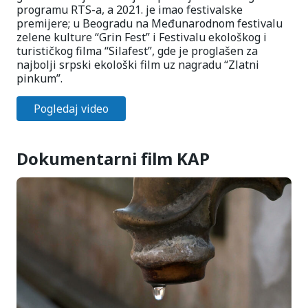
programu RTS-a, a 2021. je imao festivalske
premijere; u Beogradu na Međunarodnom festivalu
zelene kulture “Grin Fest” i Festivalu ekološkog i
turističkog filma “Silafest”, gde je proglašen za
najbolji srpski ekološki film uz nagradu “Zlatni
pinkum”.
Pogledaj video
Dokumentarni film KAP