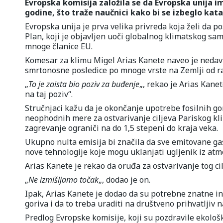
Evropska komisija založila se da Evropska unija i
godine, što traže naučnici kako bi se izbeglo kat
Evropska unija je prva velika privreda koja želi da p
Plan, koji je objavljen uoči globalnog klimatskog sami
mnoge članice EU.
Komesar za klimu Migel Arias Kanete naveo je nedav
smrtonosne posledice po mnoge vrste na Zemlji od r
„
To je zaista bio poziv za buđenje
„, rekao je Arias Kane
na taj poziv“.
Stručnjaci kažu da je okončanje upotrebe fosilnih go
neophodnih mere za ostvarivanje ciljeva Pariskog kl
zagrevanje ograniči na do 1,5 stepeni do kraja veka.
Ukupno nulta emisija bi značila da sve emitovane ga
nove tehnologije koje mogu uklanjati ugljenik iz atm
Arias Kanete je rekao da oruđa za ostvarivanje tog cil
„
Ne izmišljamo točak
„, dodao je on.
Ipak, Arias Kanete je dodao da su potrebne znatne in
goriva i da to treba uraditi na društveno prihvatljiv n
Predlog Evropske komisije, koji su pozdravile ekološk