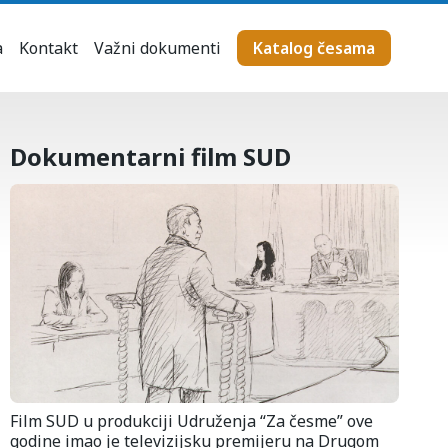
a
Kontakt
Važni dokumenti
Katalog česama
Dokumentarni film SUD
Film SUD u produkciji Udruženja “Za česme” ove
godine imao je televizijsku premijeru na Drugom