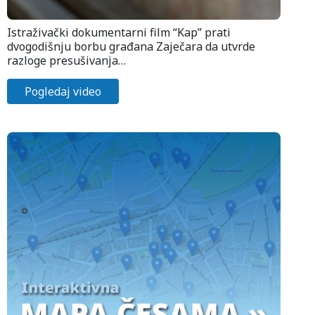
Istraživački dokumentarni film “Kap” prati
dvogodišnju borbu građana Zaječara da utvrde
razloge presušivanja…
Pogledaj video