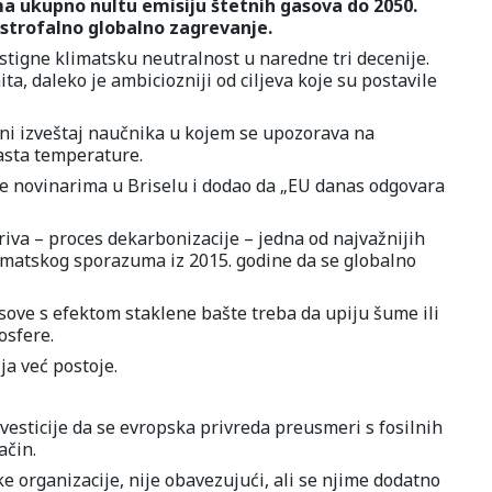
ma ukupno nultu emisiju štetnih gasova do 2050.
astrofalno globalno zagrevanje.
ostigne klimatsku neutralnost u naredne tri decenije.
ta, daleko je ambiciozniji od ciljeva koje su postavile
ni izveštaj naučnika u kojem se upozorava na
asta temperature.
te novinarima u Briselu i dodao da „EU danas odgovara
riva – proces dekarbonizacije – jedna od najvažnijih
imatskog sporazuma iz 2015. godine da se globalno
sove s efektom staklene bašte treba da upiju šume ili
osfere.
ja već postoje.
vesticije da se evropska privreda preusmeri s fosilnih
ačin.
e organizacije, nije obavezujući, ali se njime dodatno