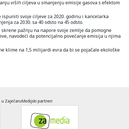
ljanju viših ciljeva u smanjenju emisije gasova s efektom
spuniti svoje ciljeve za 2020. godinu i kancelarka
jenja za 2030. sa 40 odsto na 45 odsto.
a skrene pažnju na napore svoje zemlje da pomogne
eve, navodeći da potencijalno povećanje emisija u njima
ne klime na 1,5 milijardi evra da bi se pojačale ekološke
a u Zaječaru
Medijski partneri