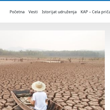
Početna
Vesti
Istorijat udruženja
KAP – Cela prič