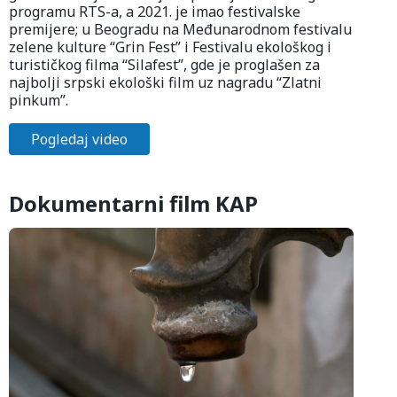
programu RTS-a, a 2021. je imao festivalske
premijere; u Beogradu na Međunarodnom festivalu
zelene kulture “Grin Fest” i Festivalu ekološkog i
turističkog filma “Silafest”, gde je proglašen za
najbolji srpski ekološki film uz nagradu “Zlatni
pinkum”.
Pogledaj video
Dokumentarni film KAP