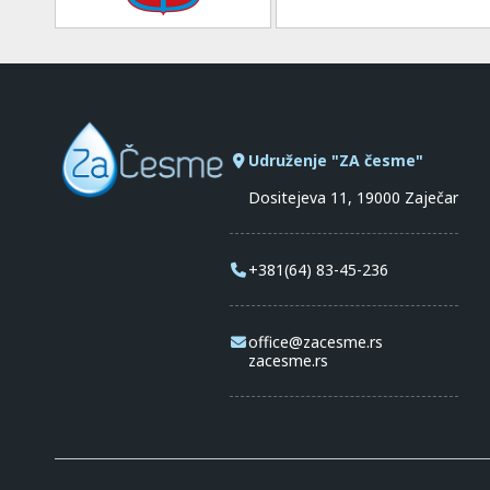
Udruženje "ZA česme"
Dositejeva 11, 19000 Zaječar
+381(64) 83-45-236
office@zacesme.rs
zacesme.rs