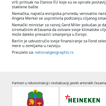
vrši pritisak na članice EU koje su se opirale postav
staklene bašte.
Nemačka, najveća evropska privreda, verovatno neće i
Angela Merkel se usprotivila podizanju ciljanog sman
Nemački ministar za razvoj Gerd Miler pokušao je d
siromašnim državama da ostvare svoje klimatske cilj
može daleko prevazići smanjenja u Evropi.
Berlin je udvustručio svoje finansiranje za Fond zele
mere u zemljama u razvoju.
Preuzeto sa:
nationalgeographic.rs
Partneri u rekonstrukciji i revitalizaciji javnih arterskih česam