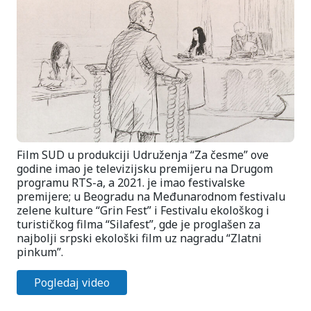
Film SUD u produkciji Udruženja “Za česme” ove
godine imao je televizijsku premijeru na Drugom
programu RTS-a, a 2021. je imao festivalske
premijere; u Beogradu na Međunarodnom festivalu
zelene kulture “Grin Fest” i Festivalu ekološkog i
turističkog filma “Silafest”, gde je proglašen za
najbolji srpski ekološki film uz nagradu “Zlatni
pinkum”.
Pogledaj video