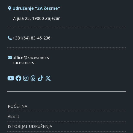
Udruženje "ZA česme"
7. jula 25, 19000 Zaječar
+381(64) 83-45-236
office@zacesme.rs
zacesme.rs
POČETNA
VESTI
ISTORIJAT UDRUŽENJA