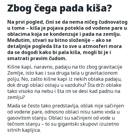
Zbog čega pada kiša?
Na prvi pogled, čini se da nema ničeg čudnovatog
u tome – kiša je pojava potekla od vodene pare u
oblacima koja se kondenzuje i pada na zemlju.
Međutim, stvari su bitno složenije – ako se
detaljnije pogleda šta to sve u atmosferi mora
da se dogodi kako bi pala kiša, mogli bi je i
smatrati pravim čudom.
Kišne kapi, naravno, padaju na tlo zbog gravitacije
Zemlje, isto kao i sva druga tela u gravitacionom
polju. No, zašto kišne kapi iz nekih oblaka padaju,
dok drugi oblaci ostaju u vazduhu? Šta drži oblake
tako visoko na nebu i šta im se desi kad padnu na
zemlju?
Mada se često tako predstavlja, oblak nije sačinjen
od vodene pare, odnosno oblaci nisu samo voda u
gasovitom stanju. Oblaci su sačinjeni od vode u
tečnom stanju – to su gigantski skupovi izuzetno
sitnih kapljica.