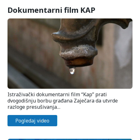
Dokumentarni film KAP
Istraživački dokumentarni film “Kap” prati
dvogodišnju borbu građana Zaječara da utvrde
razloge presušivanja…
Pogledaj video