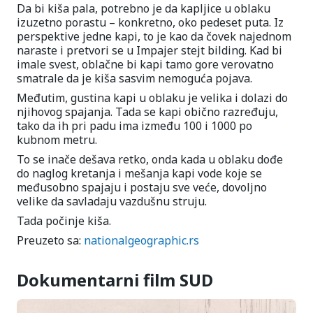
Da bi kiša pala, potrebno je da kapljice u oblaku
izuzetno porastu – konkretno, oko pedeset puta. Iz
perspektive jedne kapi, to je kao da čovek najednom
naraste i pretvori se u Impajer stejt bilding. Kad bi
imale svest, oblačne bi kapi tamo gore verovatno
smatrale da je kiša sasvim nemoguća pojava.
Međutim, gustina kapi u oblaku je velika i dolazi do
njihovog spajanja. Tada se kapi obično razređuju,
tako da ih pri padu ima između 100 i 1000 po
kubnom metru.
To se inače dešava retko, onda kada u oblaku dođe
do naglog kretanja i mešanja kapi vode koje se
međusobno spajaju i postaju sve veće, dovoljno
velike da savladaju vazdušnu struju.
Tada počinje kiša.
Preuzeto sa:
nationalgeographic.rs
Dokumentarni film SUD