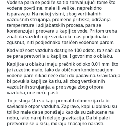
Vodena para se podiže sa tla zahvaljujući tome što
vodene površine, male ili velike, neprekidno
isparavaju. Na nekoj visini, zbog vertikalnih
vazdušnih strujanja, promene pritiska, održanja
temperature i adijabatskih procesa, para se
kondenzuje i pretvara u kapljice vode. Pritom treba
znati da vazduh nije svuda oko nas podjednako
zgusnut, niti podjednako zasićen vodenom parom.
Kad vlažnost vazduha dostigne 100 odsto, to znači da
se para pretvorila u kapljice. I govorimo o oblaku.
Kapljice u oblaku imaju prečnik od oko 0,01 mm, što
je izuzetno malo, tako da običnom kondenzacijom
vodene pare nikad neće doći do padavina. Gravitacija
bi povukla kapljice ka tlu, ali zbog vertikalnih
vazdušnih strujanja, a pre svega zbog otpora
vazduha, one neće pasti.
To je stoga što su kapi premalih dimenzija da bi
savladale otpor vazduha. Zapravo, kapi u oblaku su
toliko male da se ponašaju kao da su zakucane na
nebu, iako na njih deluje gravitacija. Da bi pale i
pretvorile se u kišu, moraju značajno narasti.