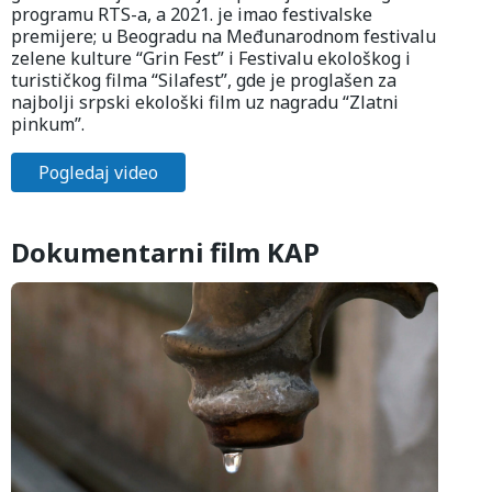
programu RTS-a, a 2021. je imao festivalske
premijere; u Beogradu na Međunarodnom festivalu
zelene kulture “Grin Fest” i Festivalu ekološkog i
turističkog filma “Silafest”, gde je proglašen za
najbolji srpski ekološki film uz nagradu “Zlatni
pinkum”.
Pogledaj video
Dokumentarni film KAP