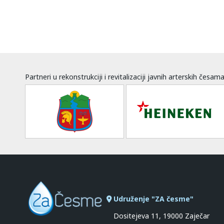
Partneri u rekonstrukciji i revitalizaciji javnih arterskih česam
Udruženje "ZA česme"
Dositejeva 11, 19000 Zaječar