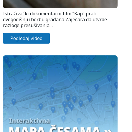
Istraživački dokumentarni film “Kap” prati
dvogodišnju borbu građana Zaječara da utvrde
razloge presušivanja…
Pogledaj video