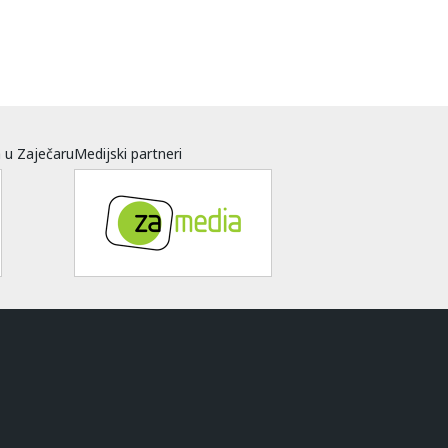
a u Zaječaru
Medijski partneri