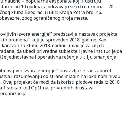
jati naučno – popularne eksponate koji ilustruju
arije od 10 godina, a održavaju se u tri termina – 20. i
čnog kluba Beograd, u ulici Kralja Petra broj 46.
 obavezne, zbog ograničenog broja mesta.
vljivih izvora energije!” predstavlja nastavak projekta
skih promena!” koji je sproveden 2018. godine. Kao
, karavan za klimu 2018. godine imao je za cilj da
đana, da ubedi privredne subjekte i javne institucije da
oviše jednostavna i operativna rešenja u cilju smanjenja
ovljivih izvora energije!” nastavlja se rad započet
ustva i razumevanju od strane mladih na lokalnom nivou
 Ovaj projekat će moći da iskoristi plodove rada iz 2018.
a 1 stekao kod Opština, privrednih društava,
organizacija.