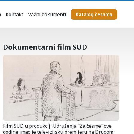
a
Kontakt
Važni dokumenti
Katalog česama
Dokumentarni film SUD
Film SUD u produkciji Udruženja “Za česme” ove
godine imao je televizijsku premijeru na Drugom