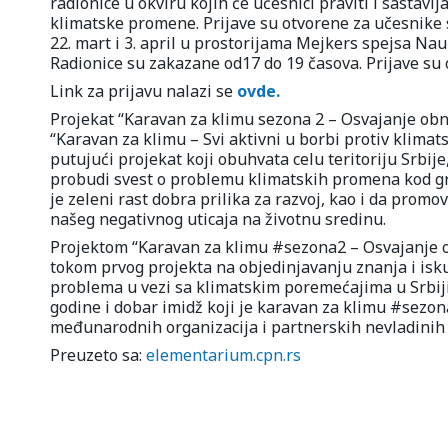
radionice u okviru kojih će učesnici praviti i sastavl
klimatske promene. Prijave su otvorene za učesnike st
22. mart i 3. april u prostorijama Mejkers spejsa Nau
Radionice su zakazane od17 do 19 časova. Prijave su
Link za prijavu nalazi se
ovde.
Projekat “Karavan za klimu sezona 2 – Osvajanje obno
“Karavan za klimu – Svi aktivni u borbi protiv klimat
putujući projekat koji obuhvata celu teritoriju Srbije
probudi svest o problemu klimatskih promena kod gra
je zeleni rast dobra prilika za razvoj, kao i da prom
našeg negativnog uticaja na životnu sredinu.
Projektom “Karavan za klimu #sezona2 – Osvajanje obn
tokom prvog projekta na objedinjavanju znanja i isk
problema u vezi sa klimatskim poremećajima u Srbiji.
godine i dobar imidž koji je karavan za klimu #sezon
međunarodnih organizacija i partnerskih nevladinih 
Preuzeto sa:
elementarium.cpn.rs