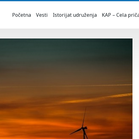
Početna
Vesti
Istorijat udruženja
KAP – Cela prič