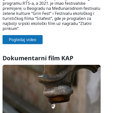
programu RTS-a, a 2021. je imao festivalske
premijere; u Beogradu na Međunarodnom festivalu
zelene kulture “Grin Fest” i Festivalu ekološkog i
turističkog filma “Silafest”, gde je proglašen za
najbolji srpski ekološki film uz nagradu “Zlatni
pinkum”.
Pogledaj video
Dokumentarni film KAP