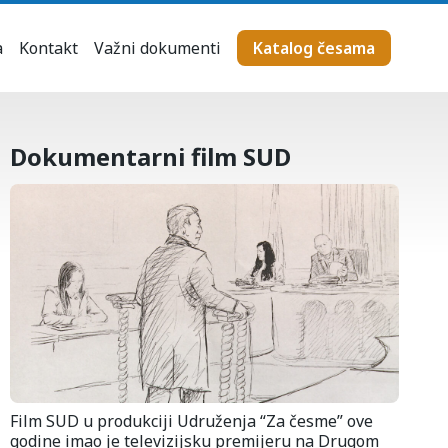
a
Kontakt
Važni dokumenti
Katalog česama
Dokumentarni film SUD
Film SUD u produkciji Udruženja “Za česme” ove
godine imao je televizijsku premijeru na Drugom