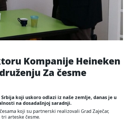
ektoru Kompanije Heineken
Udruženju Za česme
rbija koji uskoro odlazi iz naše zemlje, danas je u
nosti na dosadašnjoj saradnji.
 česama koji su partnerski realizovali Grad Zaječar,
tri arteske česme.