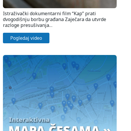
Istraživački dokumentarni film “Kap” prati
dvogodišnju borbu građana Zaječara da utvrde
razloge presušivanja…
Pogledaj video