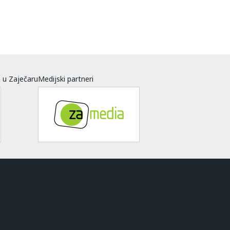
a u Zaječaru
Medijski partneri