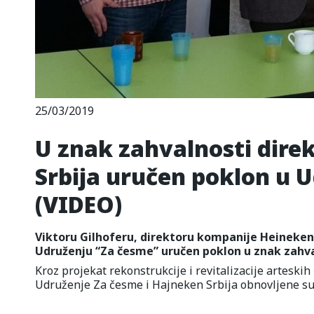
25/03/2019
U znak zahvalnosti dir
Srbija uručen poklon u 
(VIDEO)
Viktoru Gilhoferu, direktoru kompanije Heineken S
Udruženju “Za česme” uručen poklon u znak zahval
Kroz projekat rekonstrukcije i revitalizacije arteskih
Udruženje Za česme i Hajneken Srbija obnovljene su 