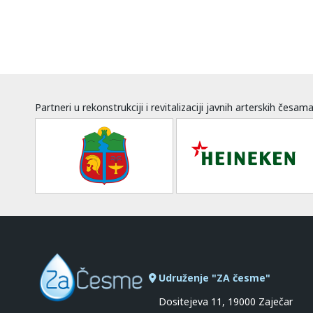
Partneri u rekonstrukciji i revitalizaciji javnih arterskih česam
Udruženje "ZA česme"
Dositejeva 11, 19000 Zaječar