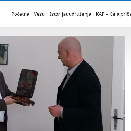
Početna
Vesti
Istorijat udruženja
KAP – Cela prič