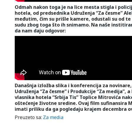
Odmah nakon toga je na lice mesta stigla i polici
hotela, od predsednika Udruženja “Za česme” Alek
međutim, čim su prišle kamere, odustali su od te 
sudu zbog toga što ih snimamo. Na naše institiran
da nam daju odgovor:
Današnja izložba slika i konferencija za novinar
Udruženja “Za česme” i Produkcije “Za medija”, a
vlasnika hotela “Srbija Tis” Toplice Mitrovića nako
oštećenje životne sredine. Ovaj film sufinansira M
imati priliku da ga pogledaju krajem decembra o
Preuzeto sa:
Za media