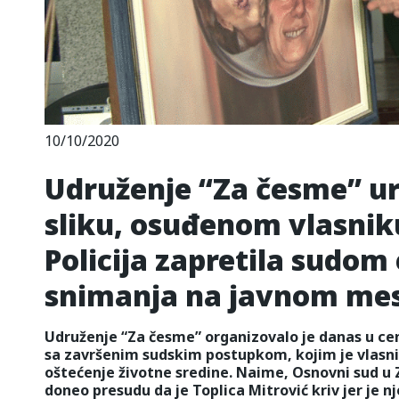
10/10/2020
Udruženje “Za česme” ur
sliku, osuđenom vlasniku
Policija zapretila sudom
snimanja na javnom mes
Udruženje “Za česme” organizovalo je danas u ce
sa završenim sudskim postupkom, kojim je vlasnik
oštećenje životne sredine. Naime, Osnovni sud u
doneo presudu da je Toplica Mitrović kriv jer je 