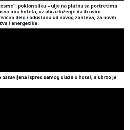
esme”, poklon sliku – ulje na platnu sa portretima
lasnicima hotela, uz obrazloženje da ih ovim
vično delo i odustanu od novog zahteva, za novih
tva i energetike:
je ostavljena ispred samog ulaza u hotel, a ubrzo je