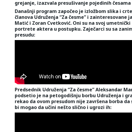
grejanje, izazvala presušivanje pojedinih česam
Današnji program započeo je izložbom slika i cr
članova Udruženja “Za česme” i zainteresovane ja
Matić i Zoran Cvetković. Oni su na svoj umetnički 
portrete aktera u postupku. Zaječarci su sa zani
presudu:
Predsednik Udruženja “Za česme” Aleksandar Marj
podsetio je na petogodišnju borbu Udruženja i gr
rekao da ovom presudom nije završena borba da se
bi mogao da učini nešto slično i ugrozi ih: