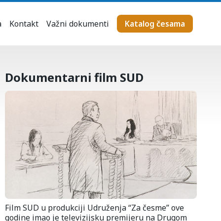
a
Kontakt
Važni dokumenti
Katalog česama
Dokumentarni film SUD
Film SUD u produkciji Udruženja “Za česme” ove
godine imao je televizijsku premijeru na Drugom