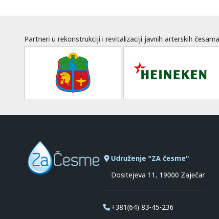
Partneri u rekonstrukciji i revitalizaciji javnih arterskih česam
Udruženje "ZA česme"
Dositejeva 11, 19000 Zaječar
+381(64) 83-45-236