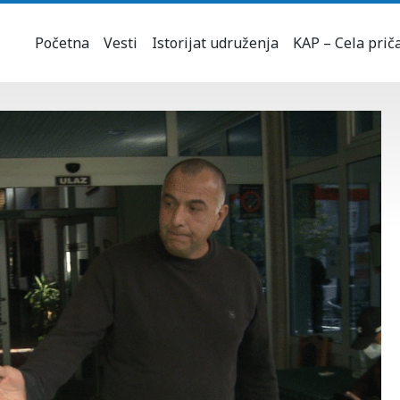
Početna
Vesti
Istorijat udruženja
KAP – Cela prič