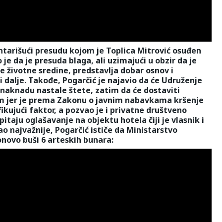
tarišući presudu kojom je Toplica Mitrović osuđen
je da je presuda blaga, ali uzimajući u obzir da je
je životne sredine, predstavlja dobar osnov i
i dalje. Takođe, Pogarčić je najavio da će Udruženje
naknadu nastale štete, zatim da će dostaviti
om jer je prema Zakonu o javnim nabavkama kršenje
fikujući faktor, a pozvao je i privatne društveno
aju oglašavanje na objektu hotela čiji je vlasnik i
o najvažnije, Pogarčić ističe da Ministarstvo
onovo buši 6 arteskih bunara: