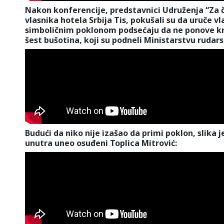
Nakon konferencije, predstavnici Udruženja “Za č
vlasnika hotela Srbija Tis, pokušali su da uruče v
simboličnim poklonom podsećaju da ne ponove kri
šest bušotina, koji su podneli Ministarstvu rudars
Budući da niko nije izašao da primi poklon, slika 
unutra uneo osuđeni Toplica Mitrović: