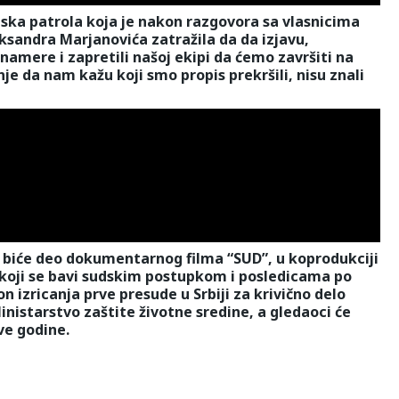
jska patrola koja je nakon razgovora sa vlasnicima
sandra Marjanovića zatražila da da izjavu,
namere i zapretili našoj ekipi da ćemo završiti na
je da nam kažu koji smo propis prekršili, nisu znali
e, biće deo dokumentarnog filma “SUD”, u koprodukciji
 koji se bavi sudskim postupkom i posledicama po
n izricanja prve presude u Srbiji za krivično delo
inistarstvo zaštite životne sredine, a gledaoci će
ve godine.