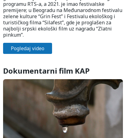
programu RTS-a, a 2021. je imao festivalske
premijere; u Beogradu na Međunarodnom festivalu
zelene kulture “Grin Fest” i Festivalu ekološkog i
turističkog filma “Silafest”, gde je proglašen za
najbolji srpski ekološki film uz nagradu “Zlatni
pinkum”.
Pogledaj video
Dokumentarni film KAP