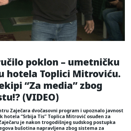
učilo poklon – umetničku
 hotela Toplici Mitroviću.
 ekipi “Za media” zbog
tu!? (VIDEO)
ntru Zaječara dvočasovni program i upoznalo javnost
 hotela “Srbija Tis” Toplica Mitrović osuđen za
 Zaječaru je nakon trogodišnjeg sudskog postupka
njegova bušotina napravljena zbog sistema za