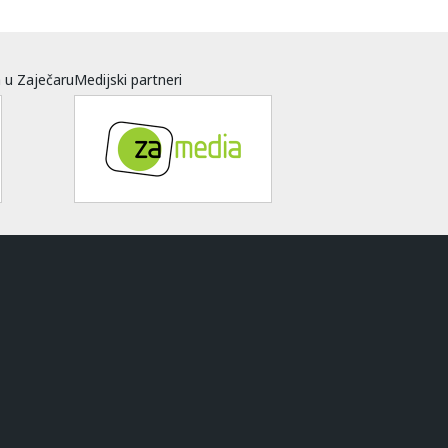
a u Zaječaru
Medijski partneri