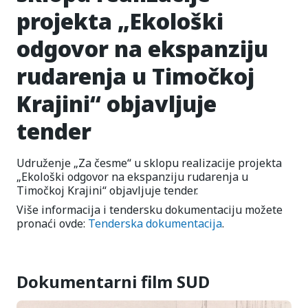
projekta „Ekološki
odgovor na ekspanziju
rudarenja u Timočkoj
Krajini“ objavljuje
tender
Udruženje „Za česme“ u sklopu realizacije projekta
„Ekološki odgovor na ekspanziju rudarenja u
Timočkoj Krajini“ objavljuje tender.
Više informacija i tendersku dokumentaciju možete
pronaći ovde:
Tenderska dokumentacija
.
Dokumentarni film SUD