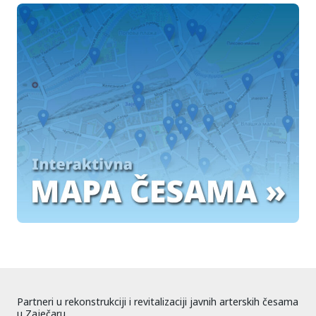
Partneri u rekonstrukciji i revitalizaciji javnih arterskih česama
u Zaječaru