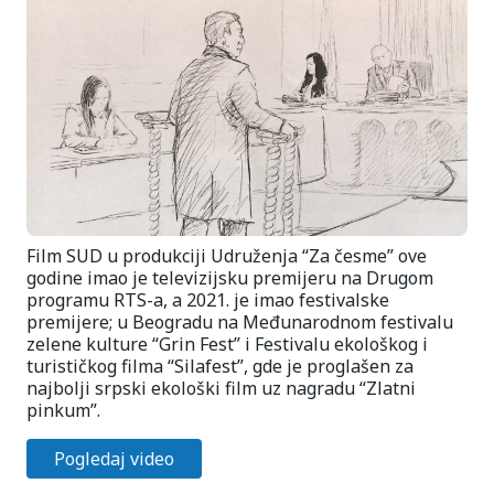
Film SUD u produkciji Udruženja “Za česme” ove
godine imao je televizijsku premijeru na Drugom
programu RTS-a, a 2021. je imao festivalske
premijere; u Beogradu na Međunarodnom festivalu
zelene kulture “Grin Fest” i Festivalu ekološkog i
turističkog filma “Silafest”, gde je proglašen za
najbolji srpski ekološki film uz nagradu “Zlatni
pinkum”.
Pogledaj video