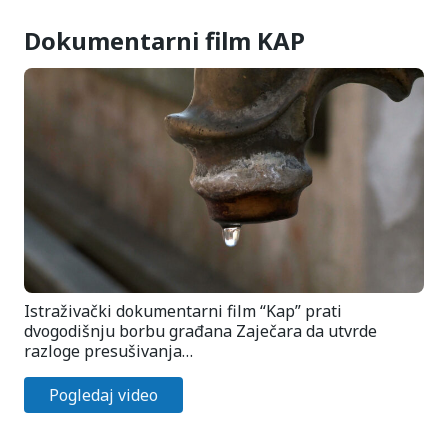
Dokumentarni film KAP
Istraživački dokumentarni film “Kap” prati
dvogodišnju borbu građana Zaječara da utvrde
razloge presušivanja…
Pogledaj video