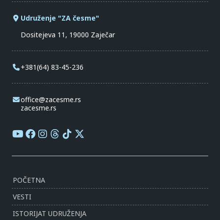
Udruženje "ZA česme"
Dositejeva 11, 19000 Zaječar
+381(64) 83-45-236
office@zacesme.rs
zacesme.rs
POČETNA
VESTI
ISTORIJAT UDRUŽENJA