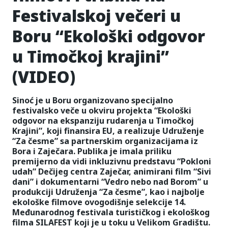
Festivalskoj večeri u
Boru “Ekološki odgovor
u Timočkoj krajini”
(VIDEO)
Sinoć je u Boru organizovano specijalno
festivalsko veče u okviru projekta “Ekološki
odgovor na ekspanziju rudarenja u Timočkoj
Krajini”, koji finansira EU, a realizuje Udruženje
“Za česme” sa partnerskim organizacijama iz
Bora i Zaječara. Publika je imala priliku
premijerno da vidi inkluzivnu predstavu “Pokloni
udah” Dečijeg centra Zaječar, animirani film “Sivi
dani” i dokumentarni “Vedro nebo nad Borom” u
produkciji Udruženja “Za česme”, kao i najbolje
ekološke filmove ovogodišnje selekcije 14.
Međunarodnog festivala turističkog i ekološkog
filma SILAFEST koji je u toku u Velikom Gradištu.