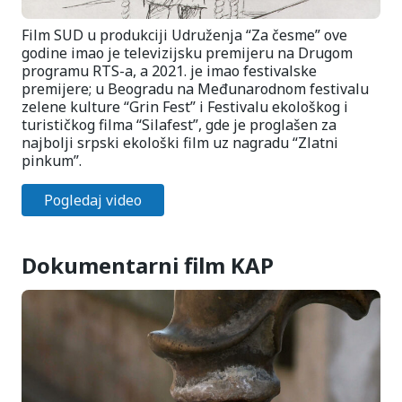
Film SUD u produkciji Udruženja “Za česme” ove
godine imao je televizijsku premijeru na Drugom
programu RTS-a, a 2021. je imao festivalske
premijere; u Beogradu na Međunarodnom festivalu
zelene kulture “Grin Fest” i Festivalu ekološkog i
turističkog filma “Silafest”, gde je proglašen za
najbolji srpski ekološki film uz nagradu “Zlatni
pinkum”.
Pogledaj video
Dokumentarni film KAP