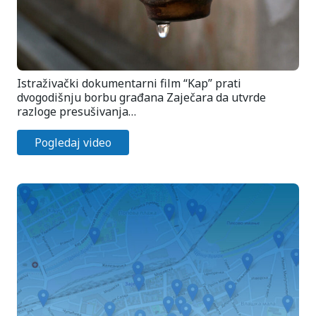
Istraživački dokumentarni film “Kap” prati
dvogodišnju borbu građana Zaječara da utvrde
razloge presušivanja…
Pogledaj video