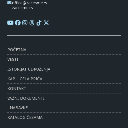
office@zacesme.rs
zacesme.rs
POČETNA
VESTI
ISTORIJAT UDRUŽENJA
KAP – CELA PRIČA
KONTAKT
VAŽNI DOKUMENTI
NABAVKE
KATALOG ČESAMA