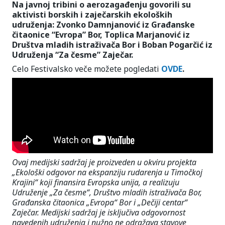
Na javnoj tribini o aerozagađenju govorili su
aktivisti borskih i zaječarskih ekoloških
udruženja: Zvonko Damnjanović iz Građanske
čitaonice “Evropa” Bor, Toplica Marjanović iz
Društva mladih istraživača Bor i Boban Pogarčić iz
Udruženja “Za česme” Zaječar.
Celo Festivalsko veče možete pogledati
OVDE
.
Ovaj medijski sadržaj je proizveden u okviru projekta
„Ekološki odgovor na ekspanziju rudarenja u Timočkoj
Krajini“ koji finansira Evropska unija, a realizuju
Udruženje „Za česme“, Društvo mladih istraživača Bor,
Građanska čitaonica „Evropa“ Bor i „Dečiji centar“
Zaječar. Medijski sadržaj je isključiva odgovornost
navedenih udruženja i nužno ne odražava stavove