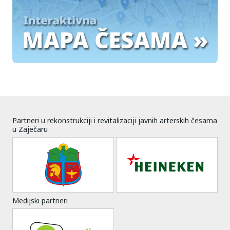
Partneri u rekonstrukciji i revitalizaciji javnih arterskih česama
u Zaječaru
Medijski partneri