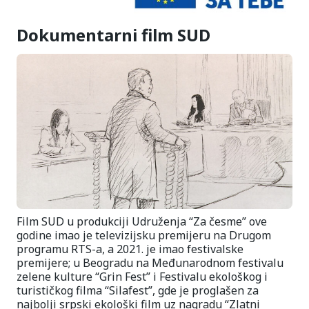
Dokumentarni film SUD
Film SUD u produkciji Udruženja “Za česme” ove
godine imao je televizijsku premijeru na Drugom
programu RTS-a, a 2021. je imao festivalske
premijere; u Beogradu na Međunarodnom festivalu
zelene kulture “Grin Fest” i Festivalu ekološkog i
turističkog filma “Silafest”, gde je proglašen za
najbolji srpski ekološki film uz nagradu “Zlatni