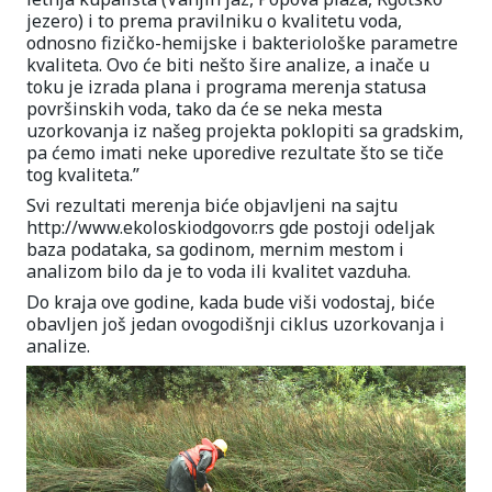
jezero) i to prema pravilniku o kvalitetu voda,
odnosno fizičko-hemijske i bakteriološke parametre
kvaliteta. Ovo će biti nešto šire analize, a inače u
toku je izrada plana i programa merenja statusa
površinskih voda, tako da će se neka mesta
uzorkovanja iz našeg projekta poklopiti sa gradskim,
pa ćemo imati neke uporedive rezultate što se tiče
tog kvaliteta.”
Svi rezultati merenja biće objavljeni na sajtu
http://www.ekoloskiodgovor.rs gde postoji odeljak
baza podataka, sa godinom, mernim mestom i
analizom bilo da je to voda ili kvalitet vazduha.
Do kraja ove godine, kada bude viši vodostaj, biće
obavljen još jedan ovogodišnji ciklus uzorkovanja i
analize.