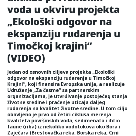
voda u okviru projekta
„Ekološki odgovor na
ekspanziju rudarenja u
Timočkoj krajini“
(VIDEO)
Jedan od osnovnih ciljeva projekta „Ekološki
odgovor na ekspanziju rudarenja u Timočkoj
Krajini“, koji finansira Evropska unija, a realizuje
Udruženje „Za česme“ sa partnerskim
organizacijama, je utvrđivanje postojećeg stanja
životne sredine i praćenje uticaja daljeg
rudarenja na kvalitet životne sredine. U tom cilju
obavljeno je prvo od četiri ciklusa merenja
kvaliteta površinskih voda, sedimenata i ihtio
faune (riba) iz nekoliko vodotokova oko Bora i
Zaječara (Brestovačka reka, Borska reka, Crni