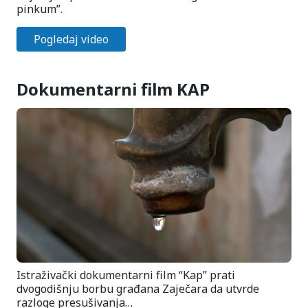
pinkum”.
Pogledaj video
Dokumentarni film KAP
Istraživački dokumentarni film “Kap” prati
dvogodišnju borbu građana Zaječara da utvrde
razloge presušivanja…