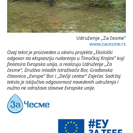
Udruženje „Za česme“
www.zacesme.rs
Ovaj tekst je proizveden u okviru projekta „Ekološki
odgovor na ekspanziju rudarenja u Timočkoj Krajini“ koji
finansira Evropska unija, a realizuju Udruženje „Za
česme“, Društvo mladih istraživača Bor, Građanska
čitaonica „Evropa“ Bor i „Dečiji centar“ Zaječar. Sadržaj
teksta je isključiva odgovornost navedenih udruženja i
nužno ne odražava stavove Evropske unije.