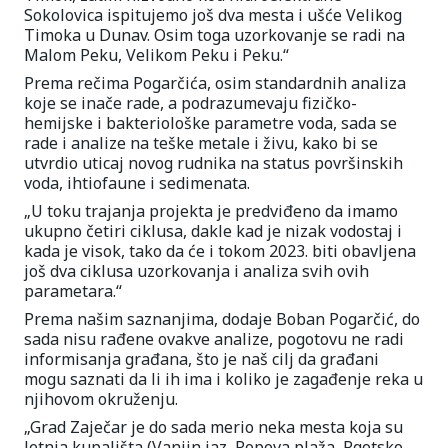
Sokolovica ispitujemo još dva mesta i ušće Velikog
Timoka u Dunav. Osim toga uzorkovanje se radi na
Malom Peku, Velikom Peku i Peku.“
Prema rečima Pogarčića, osim standardnih analiza
koje se inače rade, a podrazumevaju fizičko-
hemijske i bakteriološke parametre voda, sada se
rade i analize na teške metale i živu, kako bi se
utvrdio uticaj novog rudnika na status površinskih
voda, ihtiofaune i sedimenata.
„U toku trajanja projekta je predviđeno da imamo
ukupno četiri ciklusa, dakle kad je nizak vodostaj i
kada je visok, tako da će i tokom 2023. biti obavljena
još dva ciklusa uzorkovanja i analiza svih ovih
parametara.“
Prema našim saznanjima, dodaje Boban Pogarčić, do
sada nisu rađene ovakve analize, pogotovu ne radi
informisanja građana, što je naš cilj da građani
mogu saznati da li ih ima i koliko je zagađenje reka u
njihovom okruženju.
„Grad Zaječar je do sada merio neka mesta koja su
letnja kupališta (Vanjin jaz, Popova plaža, Rgotsko