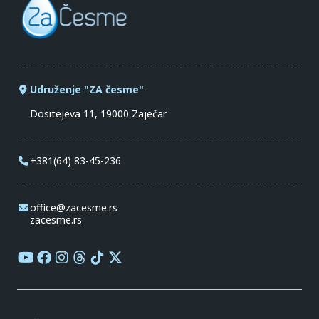
Udruženje "ZA česme"
Dositejeva 11, 19000 Zaječar
+381(64) 83-45-236
office@zacesme.rs
zacesme.rs