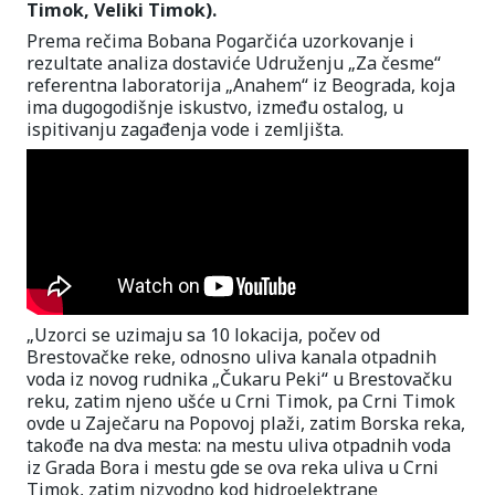
Timok, Veliki Timok).
Prema rečima Bobana Pogarčića uzorkovanje i
rezultate analiza dostaviće Udruženju „Za česme“
referentna laboratorija „Anahem“ iz Beograda, koja
ima dugogodišnje iskustvo, između ostalog, u
ispitivanju zagađenja vode i zemljišta.
„Uzorci se uzimaju sa 10 lokacija, počev od
Brestovačke reke, odnosno uliva kanala otpadnih
voda iz novog rudnika „Čukaru Peki“ u Brestovačku
reku, zatim njeno ušće u Crni Timok, pa Crni Timok
ovde u Zaječaru na Popovoj plaži, zatim Borska reka,
takođe na dva mesta: na mestu uliva otpadnih voda
iz Grada Bora i mestu gde se ova reka uliva u Crni
Timok, zatim nizvodno kod hidroelektrane