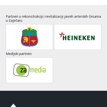
Partneri u rekonstrukciji i revitalizaciji javnih arterskih česama
u Zaječaru
Medijski partneri