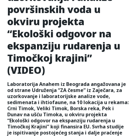
površinskih voda u
okviru projekta
“Ekološki odgovor na
ekspanziju rudarenja u
Timočkoj krajini”
(VIDEO)
Laboratorija Anahem iz Beograda angažovana je
od strane Udruženja “ZA česme” iz Zaječara, za
uzorkovanje i laboratorijske analize vode,
sedimenata i ihtiofaune, na 10 lokacija u rekama:
Crni Timok, Veliki Timok, Borska reka, Pek i
Dunav na ušću Timoka, u okviru projekta
“Ekološki odgovor na ekspanziju rudarenja u
Timočkoj Krajini” koji finansira EU. Svrha studije
je ispitivanje postojećeg stanja i dalje praćenje