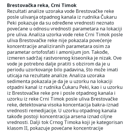
Brestovačka reka, Crni Timok
Rezultati analize uzoraka vode Brestovačke reke
posle ulivanja otpadnog kanala iz rudnika Čukaru
Peki pokazuje da su određene vrednosti neznato
povećane u odnosu vrednosti parametara na lokaciji
pre uliva. Analiza uzorka vode reke Crni Timok posle
uliva Brestovačke reke nije pokazala povećenje
koncentracije analiziranih parametara osim za
parametar ortofosfati i amonijum jon. Takođe,
izmeren sadržaj rastvorenog kiseonika je nizak. Ove
vode je potrebno dalje pratiti s obzirom da je u
periodu uzorkovanje bilo padavina, što može imati
uticaja na rezultate analize. Analiza uzoraka
sedimenta pokazala je da je u uzorku na lokaciji
otpadni kanal iz rudnika Čukaru Peki, kao i u uzorku
iz Brestovačke reke pre i posle otpadnog kanala i
uzorku iz reke Crni Timok posle uliva Brestovačke
reke, detektovana visoka koncentacija bakra-iznad
vrednosti remedijacije. U uzorku otpadnog kanala
takođe postoji koncentracija arsena iznad ciljne
vrednosti. Dalji tok Crnog Timoka koji je kategorisan
klasom II, pokazuje povećane koncentracije