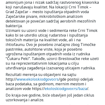
amonijum jona i nizak sadržaj rastvorenog kiseonika
koji narušavaju kvalitet. Na lokaciji Crni Timok –
Grad Zaječar – mesto ispuštanja otpadnih voda
Zaječarske pivare, mikrobiloškom analizom
detektovan je povećan sadržaj aerobnih mezofilnih
bakterija.
Uzimani su uzorci vode i sedimenta reke Crni Timok
kako bi se utvrdio uticaj rudarstva i ispuštanja
toksičnih materija na kvalitet vode, ali i na
ihtiofaunu. Ovo je posebno značajno zbog Timočke
pastrmke, autohtone vrste, koja je posebno
ugrožena ispuštanjem otpadnih voda iz rudnika
“Čukaru Peki”. Takođe, uzorci Brestovačke reke uzeti
su na reprezentativnim lokacijama u cilju
utvrđivanja zagađenja izazvanog uticajem rudnika.
Rezultati merenja su objavljeni na sajtu
http://
www.ekoloskiodgovor.rs
/gde postoji odeljak
baza podataka, sa godinom, mernim mestom i
analizom vode https://
ekoloskiodgovor.rs/baza
/.
Do kraja ove godine, biće obavljen još jedan ciklus
uzorkovanja i analize.