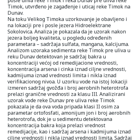
posle uliva reke Timok i reka Dunav pre uliva reke
Timok, utvrđeno je zagađenje i uticaj reke Timok na
Dunav.
Na toku Velikog Timoka uzorkovanje je obavljeno i
na lokaciji pre i posle jezera Hidroelektrane
Sokolovica. Analiza je pokazala da je uzorak nakon
jezera boljeg kvaliteta, u pogledu određenih
parametara – sadržaja sulfata, mangana, kalcijuma.
Analizom uzoraka sedimenta reke Timok pre uliva u
reku Dunav detektovan je sadržaj bakra u
koncentraciji većoj od remedijacione vrednosti,
koncentracija arsena i cinka iznad ciljne vrednosti,
kadmijuma iznad vrednosti limita i nikla iznad
verifikacionog nivoa. U uzorku vode na istoj lokaciji
izmeren sadržaj gvožđa i broj aerobnih heterotrofa
prelazi granične vrednosti za klasu III. Analizirani
uzorak vode reke Dunav pre uliva reke Timok
pokazala je da ova voda pripada klasi II osim za
parametar ortofosfati, amonijum jon i broj aerobnih
heterotrofa, dok je u sedimentu detektovana
koncentracija bakra koja prelazi vrednost
remedijacije, kao i sadržaj arsena i kadmijuma iznad
ciljne vrednosti i nikla iznad vrednosti limita. Sadržaj