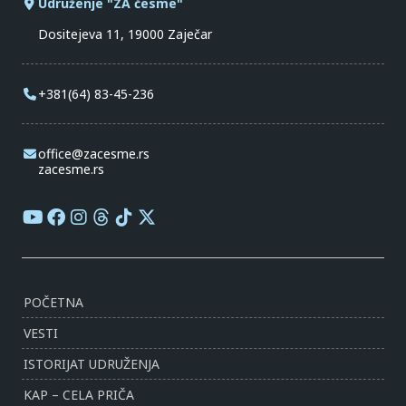
Udruženje "ZA česme"
Dositejeva 11, 19000 Zaječar
+381(64) 83-45-236
office@zacesme.rs
zacesme.rs
POČETNA
VESTI
ISTORIJAT UDRUŽENJA
KAP – CELA PRIČA