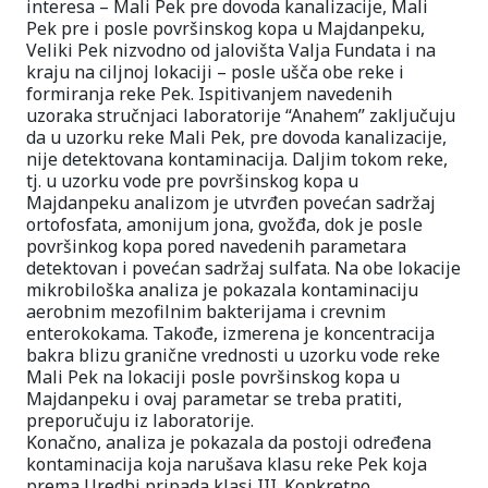
interesa – Mali Pek pre dovoda kanalizacije, Mali
Pek pre i posle površinskog kopa u Majdanpeku,
Veliki Pek nizvodno od jalovišta Valja Fundata i na
kraju na ciljnoj lokaciji – posle ušča obe reke i
formiranja reke Pek. Ispitivanjem navedenih
uzoraka stručnjaci laboratorije “Anahem” zaključuju
da u uzorku reke Mali Pek, pre dovoda kanalizacije,
nije detektovana kontaminacija. Daljim tokom reke,
tj. u uzorku vode pre površinskog kopa u
Majdanpeku analizom je utvrđen povećan sadržaj
ortofosfata, amonijum jona, gvožđa, dok je posle
površinkog kopa pored navedenih parametara
detektovan i povećan sadržaj sulfata. Na obe lokacije
mikrobiloška analiza je pokazala kontaminaciju
aerobnim mezofilnim bakterijama i crevnim
enterokokama. Takođe, izmerena je koncentracija
bakra blizu granične vrednosti u uzorku vode reke
Mali Pek na lokaciji posle površinskog kopa u
Majdanpeku i ovaj parametar se treba pratiti,
preporučuju iz laboratorije.
Konačno, analiza je pokazala da postoji određena
kontaminacija koja narušava klasu reke Pek koja
prema Uredbi pripada klasi III. Konkretno,