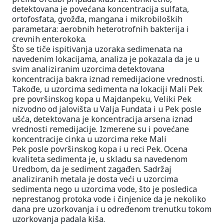
detektovana je povećana koncentracija sulfata,
ortofosfata, gvožđa, mangana i mikrobiloških
parametara: aerobnih heterotrofnih bakterija i
crevnih enterokoka.
Što se tiče ispitivanja uzoraka sedimenata na
navedenim lokacijama, analiza je pokazala da je u
svim analiziranim uzorcima detektovana
koncentracija bakra iznad remedijacione vrednosti.
Takođe, u uzorcima sedimenta na lokaciji Mali Pek
pre površinskog kopa u Majdanpeku, Veliki Pek
nizvodno od jalovišta u Valja Fundata i u Pek posle
ušća, detektovana je koncentracija arsena iznad
vrednosti remedijacije. Izmerene su i povećane
koncentracije cinka u uzorcima reke Mali
Pek posle površinskog kopa i u reci Pek. Ocena
kvaliteta sedimenta je, u skladu sa navedenom
Uredbom, da je sediment zagađen. Sadržaj
analiziranih metala je dosta veći u uzorcima
sedimenta nego u uzorcima vode, što je posledica
neprestanog protoka vode i činjenice da je nekoliko
dana pre uzorkovanja i u određenom trenutku tokom
uzorkovanja padala kiša.