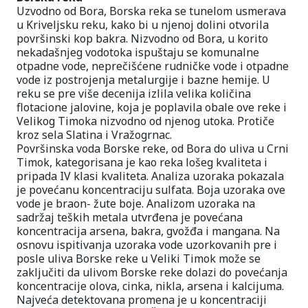
Uzvodno od Bora, Borska reka se tunelom usmerava
u Kriveljsku reku, kako bi u njenoj dolini otvorila
površinski kop bakra. Nizvodno od Bora, u korito
nekadašnjeg vodotoka ispuštaju se komunalne
otpadne vode, neprečišćene rudničke vode i otpadne
vode iz postrojenja metalurgije i bazne hemije. U
reku se pre više decenija izlila velika količina
flotacione jalovine, koja je poplavila obale ove reke i
Velikog Timoka nizvodno od njenog utoka. Protiče
kroz sela Slatina i Vražogrnac.
Površinska voda Borske reke, od Bora do uliva u Crni
Timok, kategorisana je kao reka lošeg kvaliteta i
pripada IV klasi kvaliteta. Analiza uzoraka pokazala
je povećanu koncentraciju sulfata. Boja uzoraka ove
vode je braon- žute boje. Analizom uzoraka na
sadržaj teških metala utvrđena je povećana
koncentracija arsena, bakra, gvožđa i mangana. Na
osnovu ispitivanja uzoraka vode uzorkovanih pre i
posle uliva Borske reke u Veliki Timok može se
zaključiti da ulivom Borske reke dolazi do povećanja
koncentracije olova, cinka, nikla, arsena i kalcijuma.
Najveća detektovana promena je u koncentraciji