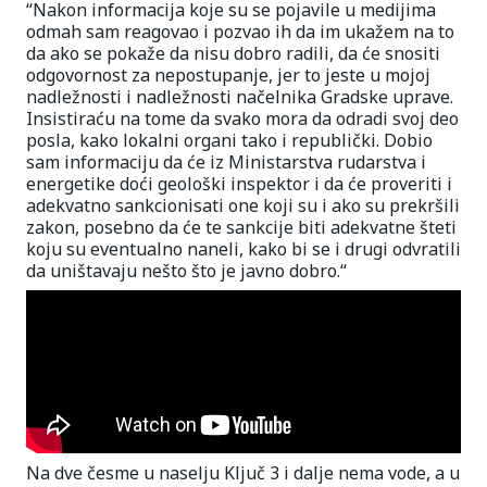
“Nakon informacija koje su se pojavile u medijima
odmah sam reagovao i pozvao ih da im ukažem na to
da ako se pokaže da nisu dobro radili, da će snositi
odgovornost za nepostupanje, jer to jeste u mojoj
nadležnosti i nadležnosti načelnika Gradske uprave.
Insistiraću na tome da svako mora da odradi svoj deo
posla, kako lokalni organi tako i republički. Dobio
sam informaciju da će iz Ministarstva rudarstva i
energetike doći geološki inspektor i da će proveriti i
adekvatno sankcionisati one koji su i ako su prekršili
zakon, posebno da će te sankcije biti adekvatne šteti
koju su eventualno naneli, kako bi se i drugi odvratili
da uništavaju nešto što je javno dobro.“
Na dve česme u naselju Ključ 3 i dalje nema vode, a u