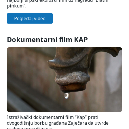
pinkum”.
Pogledaj video
Dokumentarni film KAP
Istraživački dokumentarni film “Kap” prati
dvogodišnju borbu građana Zaječara da utvrde
razloge presušivanja…