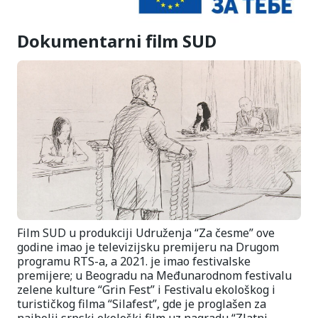
Dokumentarni film SUD
Film SUD u produkciji Udruženja “Za česme” ove
godine imao je televizijsku premijeru na Drugom
programu RTS-a, a 2021. je imao festivalske
premijere; u Beogradu na Međunarodnom festivalu
zelene kulture “Grin Fest” i Festivalu ekološkog i
turističkog filma “Silafest”, gde je proglašen za
najbolji srpski ekološki film uz nagradu “Zlatni