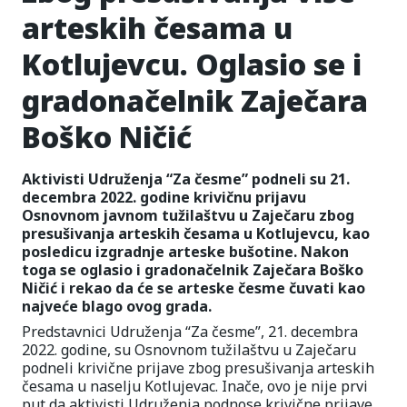
arteskih česama u
Kotlujevcu. Oglasio se i
gradonačelnik Zaječara
Boško Ničić
Aktivisti Udruženja “Za česme” podneli su 21.
decembra 2022. godine krivičnu prijavu
Osnovnom javnom tužilaštvu u Zaječaru zbog
presušivanja arteskih česama u Kotlujevcu, kao
posledicu izgradnje arteske bušotine. Nakon
toga se oglasio i gradonačelnik Zaječara Boško
Ničić i rekao da će se arteske česme čuvati kao
najveće blago ovog grada.
Predstavnici Udruženja “Za česme”, 21. decembra
2022. godine, su Osnovnom tužilaštvu u Zaječaru
podneli krivične prijave zbog presušivanja arteskih
česama u naselju Kotlujevac. Inače, ovo je nije prvi
put da aktivisti Udruženja podnose krivične prijave