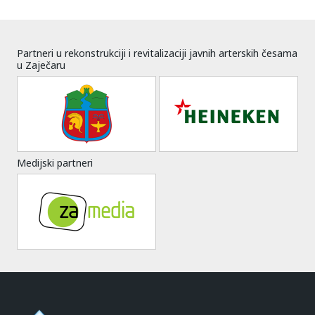
Partneri u rekonstrukciji i revitalizaciji javnih arterskih česama
u Zaječaru
Medijski partneri