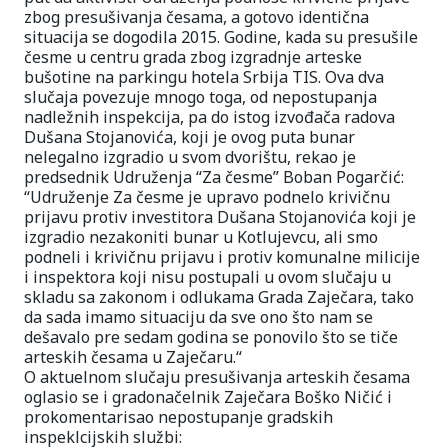
zbog presušivanja česama, a gotovo identična
situacija se dogodila 2015. Godine, kada su presušile
česme u centru grada zbog izgradnje arteske
bušotine na parkingu hotela Srbija TIS. Ova dva
slučaja povezuje mnogo toga, od nepostupanja
nadležnih inspekcija, pa do istog izvođača radova
Dušana Stojanovića, koji je ovog puta bunar
nelegalno izgradio u svom dvorištu, rekao je
predsednik Udruženja “Za česme” Boban Pogarčić:
“Udruženje Za česme je upravo podnelo krivičnu
prijavu protiv investitora Dušana Stojanovića koji je
izgradio nezakoniti bunar u Kotlujevcu, ali smo
podneli i krivičnu prijavu i protiv komunalne milicije
i inspektora koji nisu postupali u ovom slučaju u
skladu sa zakonom i odlukama Grada Zaječara, tako
da sada imamo situaciju da sve ono što nam se
dešavalo pre sedam godina se ponovilo što se tiče
arteskih česama u Zaječaru.“
O aktuelnom slučaju presušivanja arteskih česama
oglasio se i gradonačelnik Zaječara Boško Ničić i
prokomentarisao nepostupanje gradskih
inspeklcijskih službi: