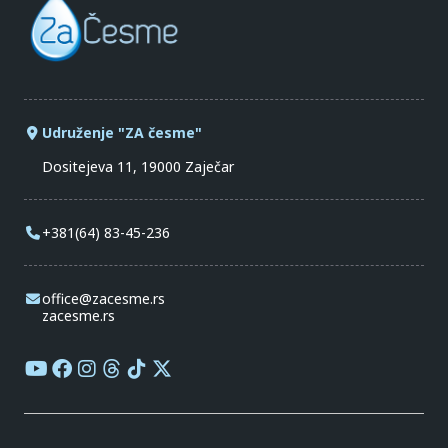
Udruženje "ZA česme"
Dositejeva 11, 19000 Zaječar
+381(64) 83-45-236
office@zacesme.rs
zacesme.rs