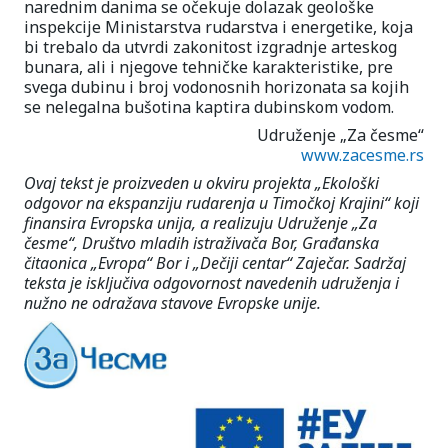
narednim danima se očekuje dolazak geološke
inspekcije Ministarstva rudarstva i energetike, koja
bi trebalo da utvrdi zakonitost izgradnje arteskog
bunara, ali i njegove tehničke karakteristike, pre
svega dubinu i broj vodonosnih horizonata sa kojih
se nelegalna bušotina kaptira dubinskom vodom.
Udruženje „Za česme“
www.zacesme.rs
Ovaj tekst je proizveden u okviru projekta „Ekološki
odgovor na ekspanziju rudarenja u Timočkoj Krajini“ koji
finansira Evropska unija, a realizuju Udruženje „Za
česme“, Društvo mladih istraživača Bor, Građanska
čitaonica „Evropa“ Bor i „Dečiji centar“ Zaječar. Sadržaj
teksta je isključiva odgovornost navedenih udruženja i
nužno ne odražava stavove Evropske unije.