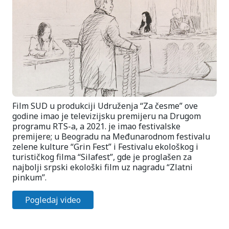
Film SUD u produkciji Udruženja “Za česme” ove
godine imao je televizijsku premijeru na Drugom
programu RTS-a, a 2021. je imao festivalske
premijere; u Beogradu na Međunarodnom festivalu
zelene kulture “Grin Fest” i Festivalu ekološkog i
turističkog filma “Silafest”, gde je proglašen za
najbolji srpski ekološki film uz nagradu “Zlatni
pinkum”.
Pogledaj video