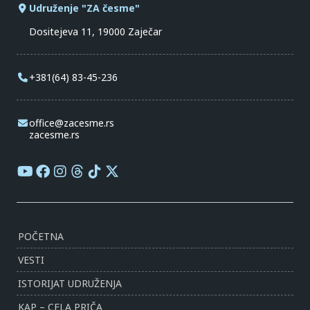
Udruženje "ZA česme"
Dositejeva 11, 19000 Zaječar
+381(64) 83-45-236
office@zacesme.rs
zacesme.rs
POČETNA
VESTI
ISTORIJAT UDRUŽENJA
KAP – CELA PRIČA