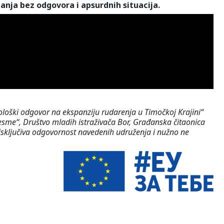
tanja bez odgovora i apsurdnih situacija.
kološki odgovor na ekspanziju rudarenja u Timočkoj Krajini“
česme“, Društvo mladih istraživača Bor, Građanska čitaonica
e isključiva odgovornost navedenih udruženja i nužno ne