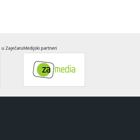
a u Zaječaru
Medijski partneri