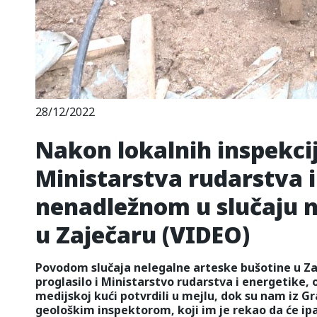
28/12/2022
Nakon lokalnih inspekcij
Ministarstva rudarstva i
nenadležnom u slučaju n
u Zaječaru (VIDEO)
Povodom slučaja nelegalne arteske bušotine u Za
proglasilo i Ministarstvo rudarstva i energetike,
medijskoj kući potvrdili u mejlu, dok su nam iz Gr
geološkim inspektorom, koji im je rekao da će ipa