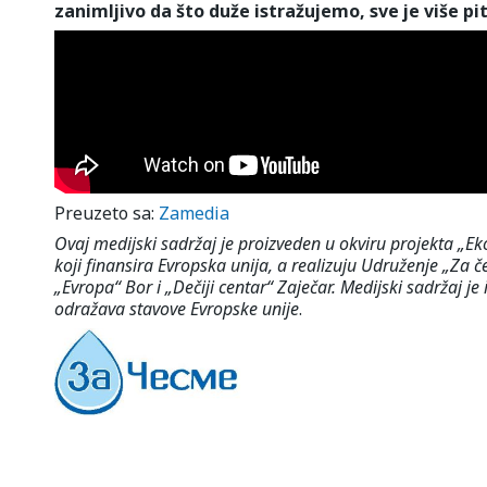
zanimljivo da što duže istražujemo, sve je više pi
Preuzeto sa:
Zamedia
Ovaj medijski sadržaj je proizveden u okviru projekta „E
koji finansira Evropska unija, a realizuju Udruženje „Za 
„Evropa“ Bor i „Dečiji centar“ Zaječar. Medijski sadržaj j
odražava stavove Evropske unije
.