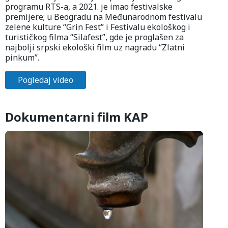
programu RTS-a, a 2021. je imao festivalske
premijere; u Beogradu na Međunarodnom festivalu
zelene kulture “Grin Fest” i Festivalu ekološkog i
turističkog filma “Silafest”, gde je proglašen za
najbolji srpski ekološki film uz nagradu “Zlatni
pinkum”.
Pogledaj video
Dokumentarni film KAP