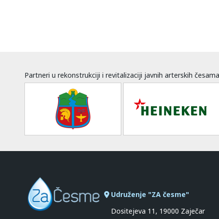
Partneri u rekonstrukciji i revitalizaciji javnih arterskih česam
Udruženje "ZA česme"
Dositejeva 11, 19000 Zaječar