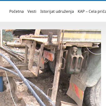
Početna
Vesti
Istorijat udruženja
KAP – Cela prič