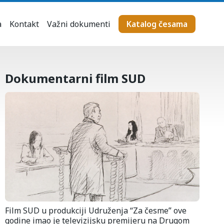
a
Kontakt
Važni dokumenti
Katalog česama
Dokumentarni film SUD
Film SUD u produkciji Udruženja “Za česme” ove
godine imao je televizijsku premijeru na Drugom