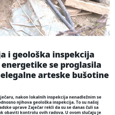
a i geološka inspekcija
 energetike se proglasila
elegalne arteske bušotine
ječaru, nakon lokalnih inspekcija nenadležnim se
 odnosno njihova geološka inspekcija. To su našoj
adske uprave Zaječar rekli da su se danas čuli sa
k obaviti kontrolu ovih radova. U ovom slučaju je