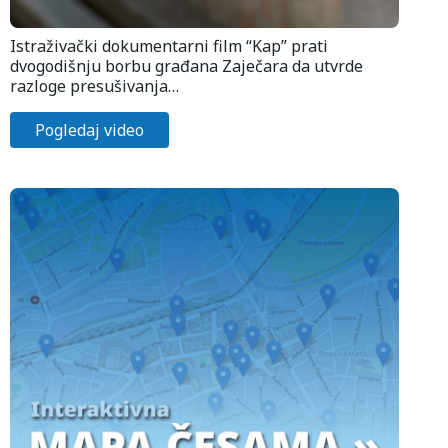
Istraživački dokumentarni film “Kap” prati
dvogodišnju borbu građana Zaječara da utvrde
razloge presušivanja…
Pogledaj video