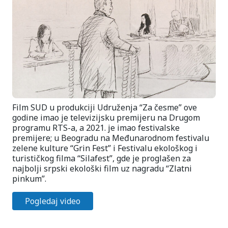
Film SUD u produkciji Udruženja “Za česme” ove
godine imao je televizijsku premijeru na Drugom
programu RTS-a, a 2021. je imao festivalske
premijere; u Beogradu na Međunarodnom festivalu
zelene kulture “Grin Fest” i Festivalu ekološkog i
turističkog filma “Silafest”, gde je proglašen za
najbolji srpski ekološki film uz nagradu “Zlatni
pinkum”.
Pogledaj video