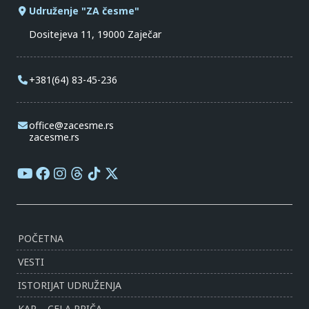
Udruženje "ZA česme"
Dositejeva 11, 19000 Zaječar
+381(64) 83-45-236
office@zacesme.rs
zacesme.rs
POČETNA
VESTI
ISTORIJAT UDRUŽENJA
KAP – CELA PRIČA