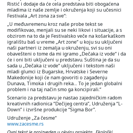
Ristić i dodaje da će cela predstava biti obogaćena
mladima iz naše zemlje i okruženja koji su učesnici
Festivala „Art zona za sve“:
„U međuvremenu kroz naše probe tekst se
modifikovao, menjali su se neki likovi i situacije, a s
obzirom na to da je Festivalsko veče na košarkaškom
igralištu baš u vreme „Art zone“ u koju su uključeni
naši partneri iz zemalja u okruženju, svi su oni
obavešteni o tome da mi igramo „Dečaka iz vode“ i da
će i oni biti uključeni u predstavu. Suština je da su
sada u „Dečaka iz vode“ uključeni i tekstom naši
mladi glumci iz Bugarske, Hrvatske i Severne
Makedonije koji će nam govoriti o zagađenju
Dunava, Timoka i drugih reka… To je jedan globalni
problem i na taj način smo ga koncipirali.“
Scenario za predstavu je nastao zajedničkim radom
kreativnih radionica “Dečijeg centra”, Udruženja “L-
Down” i izvršne produkcije “Sigma Bor”.
Udruženje „Za česme“
www.zacesme.rs
Ovaj tekst je proizveden u okviru projekta „Ekološki