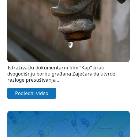
Istraživački dokumentarni film “Kap” prati
dvogodišnju borbu građana Zaječara da utvrde
razloge presušivanja…
Pogledaj video