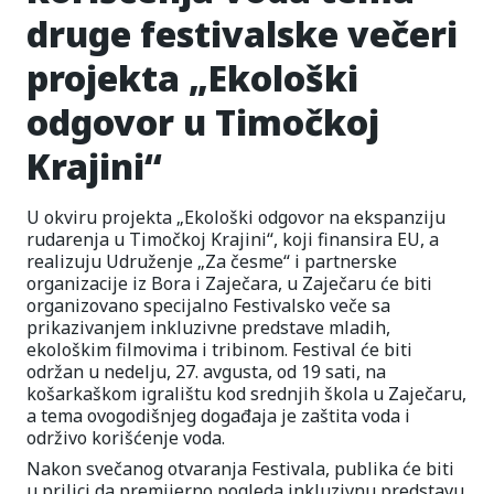
druge festivalske večeri
projekta „Ekološki
odgovor u Timočkoj
Krajini“
U okviru projekta „Ekološki odgovor na ekspanziju
rudarenja u Timočkoj Krajini“, koji finansira EU, a
realizuju Udruženje „Za česme“ i partnerske
organizacije iz Bora i Zaječara, u Zaječaru će biti
organizovano specijalno Festivalsko veče sa
prikazivanjem inkluzivne predstave mladih,
ekološkim filmovima i tribinom. Festival će biti
održan u nedelju, 27. avgusta, od 19 sati, na
košarkaškom igralištu kod srednjih škola u Zaječaru,
a tema ovogodišnjeg događaja je zaštita voda i
održivo korišćenje voda.
Nakon svečanog otvaranja Festivala, publika će biti
u prilici da premijerno pogleda inkluzivnu predstavu