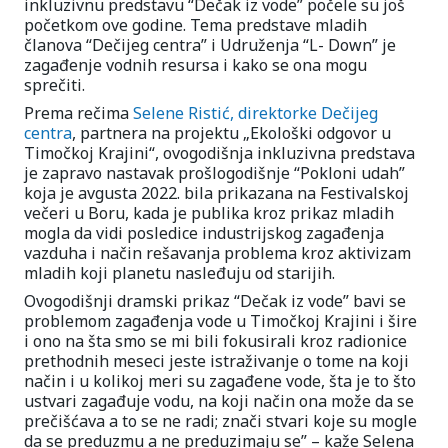
inkluzivnu predstavu “Dečak iz vode” počele su još
početkom ove godine. Tema predstave mladih
članova “Dečijeg centra” i Udruženja “L- Down” je
zagađenje vodnih resursa i kako se ona mogu
sprečiti.
Prema rečima
Selene Ristić, direktorke Dečijeg
centra
, partnera na projektu „Ekološki odgovor u
Timočkoj Krajini“, ovogodišnja inkluzivna predstava
je zapravo nastavak prošlogodišnje “Pokloni udah”
koja je avgusta 2022. bila prikazana na Festivalskoj
večeri u Boru, kada je publika kroz prikaz mladih
mogla da vidi posledice industrijskog zagađenja
vazduha i način rešavanja problema kroz aktivizam
mladih koji planetu nasleđuju od starijih.
Ovogodišnji dramski prikaz “Dečak iz vode” bavi se
problemom zagađenja vode u Timočkoj Krajini i šire
i ono na šta smo se mi bili fokusirali kroz radionice
prethodnih meseci jeste istraživanje o tome na koji
način i u kolikoj meri su zagađene vode, šta je to što
ustvari zagađuje vodu, na koji način ona može da se
prečišćava a to se ne radi; znači stvari koje su mogle
da se preduzmu a ne preduzimaju se” – kaže Selena