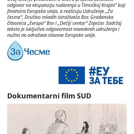
odgovor na ekspanziju rudarenja u Timočkoj Krajini“ koji
finansira Evropska unija, a realizuju Udruženje „Za
česme“, Društvo mladih istraživača Bor, Građanska
čitaonica „Evropa“ Bor i „Dečiji centar“ Zaječar. Sadržaj
teksta je isključiva odgovornost navedenih udruženja i
nužno ne odražava stavove Evropske unije.
Dokumentarni film SUD