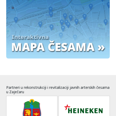
Partneri u rekonstrukciji i revitalizaciji javnih arterskih česama
u Zaječaru