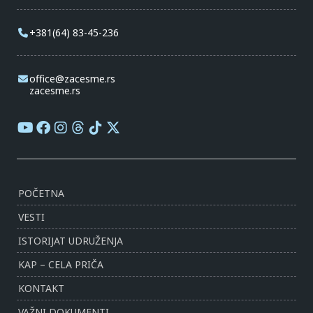
+381(64) 83-45-236
office@zacesme.rs
zacesme.rs
POČETNA
VESTI
ISTORIJAT UDRUŽENJA
KAP – CELA PRIČA
KONTAKT
VAŽNI DOKUMENTI