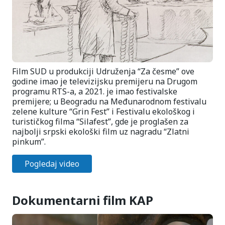
Film SUD u produkciji Udruženja “Za česme” ove
godine imao je televizijsku premijeru na Drugom
programu RTS-a, a 2021. je imao festivalske
premijere; u Beogradu na Međunarodnom festivalu
zelene kulture “Grin Fest” i Festivalu ekološkog i
turističkog filma “Silafest”, gde je proglašen za
najbolji srpski ekološki film uz nagradu “Zlatni
pinkum”.
Pogledaj video
Dokumentarni film KAP