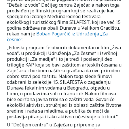
“Dečak iz vode” Dečijeg centra Zaječar, a nakon toga
predviđen je filmski program koji se realizuje kao
specijalno izdanje Međunarodnog festivala
ekološkog i turističkog filma SILAFEST, koji se već 15
godina održava na obali Dunava u Velikom Gradištu,
rekao nam je
Boban Pogarčić iz Udruženja „Za
česme“
:
„Filmski program će otvoriti dokumentarni film „Živa
voda“, u produkciji Udruženja „Za česme“ i izvršnoj
produkciji „Za medije“ i to je treći i poslednji deo
trilogije KAP koja se bavi zaštitom arteskih česama u
Zaječaru i borbom naših sugrađana da ovo prirodno
dobro stavi pod zaštitu. Nakon toga slede filmovi
odabrani iz selekcije 15. SILAFESTA o zagađenju
Dunava fekalnim vodama u Beogradu, otpadu u
Limu, o prodavcima soli u Iranu i dr. Nakon filmova
biće održana javna tribina o zaštiti voda. Govoriće
ekološki aktivisti, stručnjaci iz oblasti zaštite životne
sredine i rada sa mladima, a publika će moći da
postavlja pitanja i tako aktivno učestvuje u tribini.“
U “Dečijem centru” u Zaječaru pripreme za