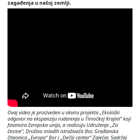
zagađenja u našoj zemlji.
Ovaj video je proizveden u okviru projekta „Ekološki
odgovor na ekspanziju rudarenja u Timočkoj Krajini“ koji
finansira Evropska unija, a realizuju Udruženje „Za
česme“, Društvo mladih istraživača Bor, Građanska
čitaonica „Evropa“ Bor i „Dečiji centar“ Zaječar. Sadržaj