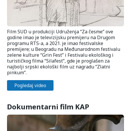
Film SUD u produkciji Udruženja “Za česme” ove
godine imao je televizijsku premijeru na Drugom
programu RTS-a, a 2021. je imao festivalske
premijere; u Beogradu na Međunarodnom festivalu
zelene kulture “Grin Fest” i Festivalu ekološkog i
turističkog filma “Silafest”, gde je proglašen za
najbolji srpski ekološki film uz nagradu “Zlatni
pinkum”.
Pogledaj video
Dokumentarni film KAP