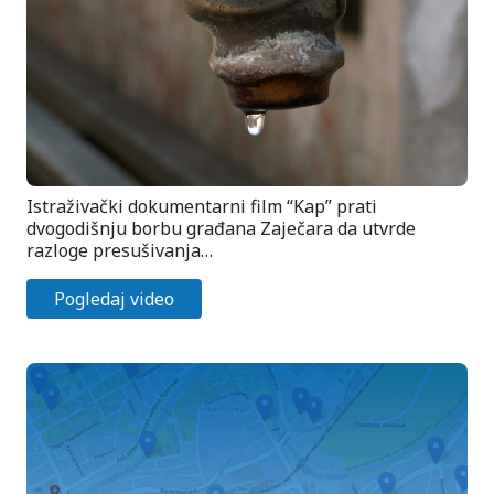
Istraživački dokumentarni film “Kap” prati
dvogodišnju borbu građana Zaječara da utvrde
razloge presušivanja…
Pogledaj video