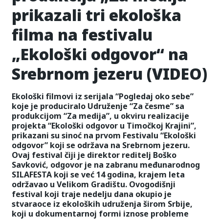
prikazali tri ekološka
filma na festivalu
„Ekološki odgovor“ na
Srebrnom jezeru (VIDEO)
Ekološki filmovi iz serijala “Pogledaj oko sebe”
koje je produciralo Udruženje “Za česme” sa
produkcijom “Za medija”, u okviru realizacije
projekta “Ekološki odgovor u Timočkoj Krajini”,
prikazani su sinoć na prvom Festivalu “Ekološki
odgovor” koji se održava na Srebrnom jezeru.
Ovaj festival čiji je direktor reditelj Boško
Savković, odgovor je na zabranu međunarodnog
SILAFESTA koji se već 14 godina, krajem leta
održavao u Velikom Gradištu. Ovogodišnji
festival koji traje nedelju dana okupio je
stvaraoce iz ekoloških udruženja širom Srbije,
koji u dokumentarnoj formi iznose probleme