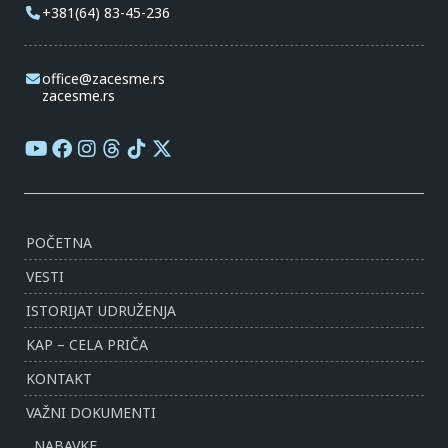
+381(64) 83-45-236
office@zacesme.rs
zacesme.rs
POČETNA
VESTI
ISTORIJAT UDRUŽENJA
KAP – CELA PRIČA
KONTAKT
VAŽNI DOKUMENTI
NABAVKE