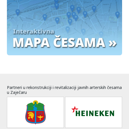
Partneri u rekonstrukciji i revitalizaciji javnih arterskih česama
u Zaječaru