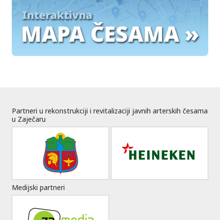
Partneri u rekonstrukciji i revitalizaciji javnih arterskih česama
u Zaječaru
Medijski partneri