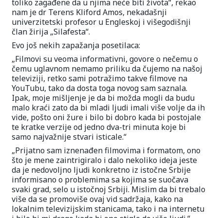
toliko zagađene da u njima neće biti života“, rekao
nam je dr Terens Kliford Amos, nekadašnji
univerzitetski profesor u Engleskoj i višegodišnji
član žirija „Silafesta“.
Evo još nekih zapažanja posetilaca:
„Filmovi su veoma informativni, govore o nečemu o
čemu uglavnom nemamo priliku da čujemo na našoj
televiziji, retko sami potražimo takve filmove na
YouTubu, tako da dosta toga novog sam saznala.
Ipak, moje mišljenje je da bi možda mogli da budu
malo kraći zato da bi mladi ljudi imali više volje da ih
vide, pošto oni žure i bilo bi dobro kada bi postojale
te kratke verzije od jedno dva-tri minuta koje bi
samo najvažnije stvari isticale.“
„Prijatno sam iznenađen filmovima i formatom, ono
što je mene zaintrigiralo i dalo nekoliko ideja jeste
da je nedovoljno ljudi konkretno iz istočne Srbije
informisano o problemima sa kojima se suočava
svaki grad, selo u istočnoj Srbiji. Mislim da bi trebalo
više da se promoviše ovaj vid sadržaja, kako na
lokalnim televizijskim stanicama, tako i na internetu