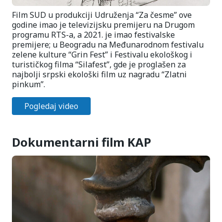
Film SUD u produkciji Udruženja “Za česme” ove
godine imao je televizijsku premijeru na Drugom
programu RTS-a, a 2021. je imao festivalske
premijere; u Beogradu na Međunarodnom festivalu
zelene kulture “Grin Fest” i Festivalu ekološkog i
turističkog filma “Silafest”, gde je proglašen za
najbolji srpski ekološki film uz nagradu “Zlatni
pinkum”.
Pogledaj video
Dokumentarni film KAP