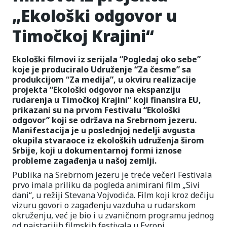
„Ekološki odgovor u
Timočkoj Krajini“
Ekološki filmovi iz serijala “Pogledaj oko sebe”
koje je produciralo Udruženje “Za česme” sa
produkcijom “Za medija”, u okviru realizacije
projekta “Ekološki odgovor na ekspanziju
rudarenja u Timočkoj Krajini” koji finansira EU,
prikazani su na prvom Festivalu “Ekološki
odgovor” koji se održava na Srebrnom jezeru.
Manifestacija je u poslednjoj nedelji avgusta
okupila stvaraoce iz ekoloških udruženja širom
Srbije, koji u dokumentarnoj formi iznose
probleme zagađenja u našoj zemlji.
Publika na Srebrnom jezeru je treće večeri Festivala
prvo imala priliku da pogleda animirani film „Sivi
dani“, u režiji Stevana Vojvodića. Film koji kroz dečiju
vizuru govori o zagađenju vazduha u rudarskom
okruženju, već je bio i u zvaničnom programu jednog
od najstarijih filmskih festivala u Evropi,