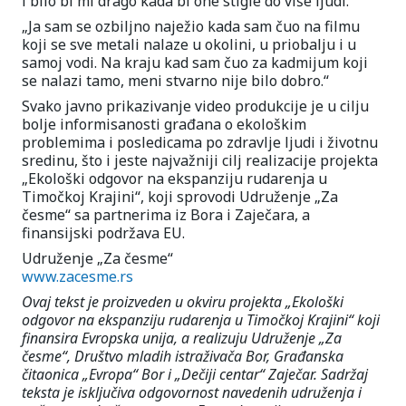
i bilo bi mi drago kada bi one stigle do više ljudi.“
„Ja sam se ozbiljno naježio kada sam čuo na filmu
koji se sve metali nalaze u okolini, u priobalju i u
samoj vodi. Na kraju kad sam čuo za kadmijum koji
se nalazi tamo, meni stvarno nije bilo dobro.“
Svako javno prikazivanje video produkcije je u cilju
bolje informisanosti građana o ekološkim
problemima i posledicama po zdravlje ljudi i životnu
sredinu, što i jeste najvažniji cilj realizacije projekta
„Ekološki odgovor na ekspanziju rudarenja u
Timočkoj Krajini“, koji sprovodi Udruženje „Za
česme“ sa partnerima iz Bora i Zaječara, a
finansijski podržava EU.
Udruženje „Za česme“
www.zacesme.rs
Ovaj tekst je proizveden u okviru projekta „Ekološki
odgovor na ekspanziju rudarenja u Timočkoj Krajini“ koji
finansira Evropska unija, a realizuju Udruženje „Za
česme“, Društvo mladih istraživača Bor, Građanska
čitaonica „Evropa“ Bor i „Dečiji centar“ Zaječar. Sadržaj
teksta je isključiva odgovornost navedenih udruženja i