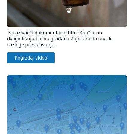
Istraživački dokumentarni film “Kap” prati
dvogodišnju borbu građana Zaječara da utvrde
razloge presušivanja…
Pogledaj video