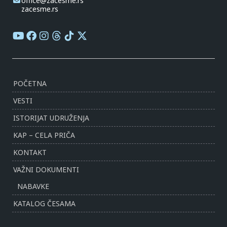
office@zacesme.rs
zacesme.rs
POČETNA
VESTI
ISTORIJAT UDRUŽENJA
KAP – CELA PRIČA
KONTAKT
VAŽNI DOKUMENTI
NABAVKE
KATALOG ČESAMA