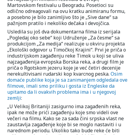
Martovskom festivalu u Beogradu. Posetioci su
odlično odreagovali na ovu kratku animiranu formu,
a posebno je bilo zanimljivo što je „Sive dane“ sa
pažnjom pratilo i nekoliko dečaka i devojčica.
Usledila su još dva dokumentarna filma iz serijala
„Pogledaj oko sebe“ koji Udruženje „Za česme“ sa
produkcijom „Za medija“ realizuje u okviru projekta
„Ekološki odgovor u Timočkoj Krajini“. Prvi je priča o
industrijskom zagađenju reke Timok u koji se uliva
najzagađenija evropska Borska reka, a drugi film je
priča o Rgotskom jezeru koje je već četiri decenije
nerekultivisani rudarski kop kvarcnog peska.
Osim
domaće publike koja je sa zanimanjem odgledala ove
filmove, imali smo priliku i gosta iz Engleske da
upitamo da li ovakvih problema ima i u njegovoj
zemlji
:
„U Velikoj Britaniji zasigurno ima zagađenih reka,
ipak ne može prići zagađenju koje smo videli ove
večeri na filmu. Kako se za sada čini srpska vlast ne
zaustavlja zagađenje koje bi se moglo nastaviti i u
narednom periodu. Ukoliko tako bude reke će biti