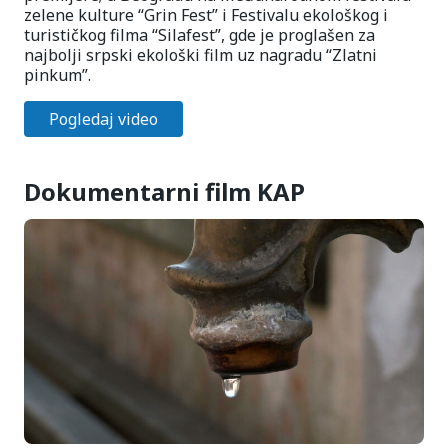
zelene kulture “Grin Fest” i Festivalu ekološkog i
turističkog filma “Silafest”, gde je proglašen za
najbolji srpski ekološki film uz nagradu “Zlatni
pinkum”.
Pogledaj video
Dokumentarni film KAP