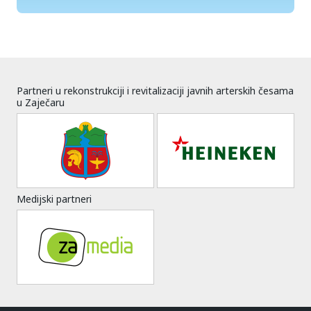
Partneri u rekonstrukciji i revitalizaciji javnih arterskih česama
u Zaječaru
Medijski partneri