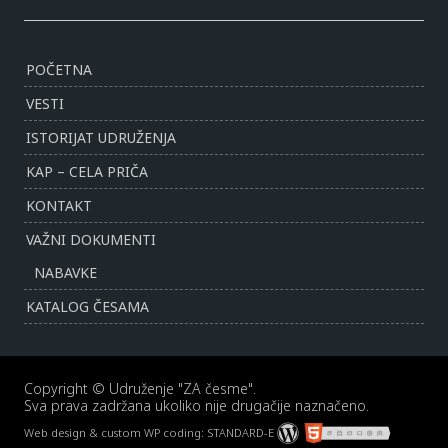
POČETNA
VESTI
ISTORIJAT UDRUŽENJA
KAP – CELA PRIČA
KONTAKT
VAŽNI DOKUMENTI
NABAVKE
KATALOG ČESAMA
Copyright © Udruženje "ZA česme".
Sva prava zadržana ukoliko nije drugačije naznačeno.
Web design & custom WP coding:
STANDARD-E