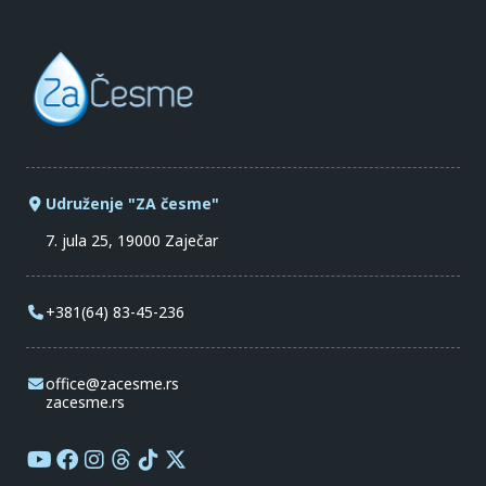
Udruženje "ZA česme"
7. jula 25, 19000 Zaječar
+381(64) 83-45-236
office@zacesme.rs
zacesme.rs