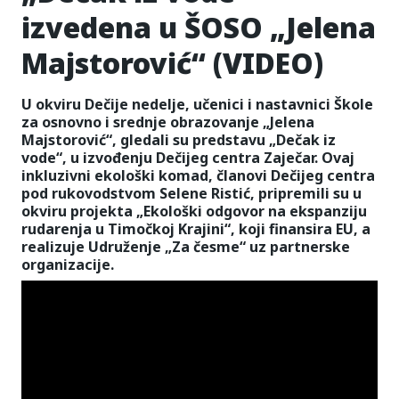
izvedena u ŠOSO „Jelena
Majstorović“ (VIDEO)
U okviru Dečije nedelje, učenici i nastavnici Škole
za osnovno i srednje obrazovanje „Jelena
Majstorović“, gledali su predstavu „Dečak iz
vode“, u izvođenju Dečijeg centra Zaječar. Ovaj
inkluzivni ekološki komad, članovi Dečijeg centra
pod rukovodstvom Selene Ristić, pripremili su u
okviru projekta „Ekološki odgovor na ekspanziju
rudarenja u Timočkoj Krajini“, koji finansira EU, a
realizuje Udruženje „Za česme“ uz partnerske
organizacije.