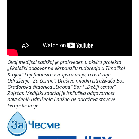
Ovaj medijski sadržaj je proizveden u okviru projekta
„Ekološki odgovor na ekspanziju rudarenja u Timočkoj
Krajini“ koji finansira Evropska unija, a realizuju
Udruženje „Za česme“, Društvo mladih istraživača Bor,
Građanska čitaonica „Evropa“ Bor i „Dečiji centar“
Zaječar. Medijski sadržaj je isključiva odgovornost
navedenih udruženja i nužno ne odražava stavove
Evropske unije
.