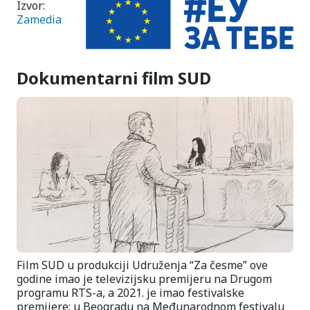
Izvor:
Zamedia
Dokumentarni film SUD
Film SUD u produkciji Udruženja “Za česme” ove
godine imao je televizijsku premijeru na Drugom
programu RTS-a, a 2021. je imao festivalske
premijere; u Beogradu na Međunarodnom festivalu