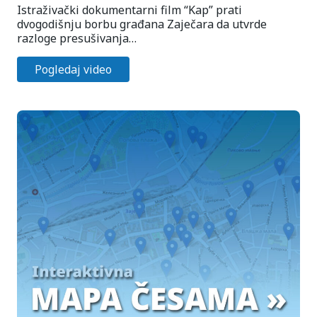
Istraživački dokumentarni film “Kap” prati
dvogodišnju borbu građana Zaječara da utvrde
razloge presušivanja…
Pogledaj video