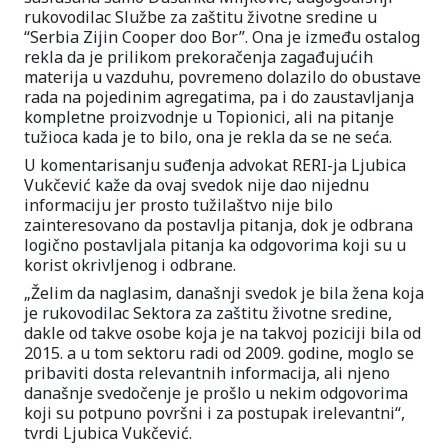
rukovodilac Službe za zaštitu životne sredine u
“Serbia Zijin Cooper doo Bor”. Ona je između ostalog
rekla da je prilikom prekoračenja zagađujućih
materija u vazduhu, povremeno dolazilo do obustave
rada na pojedinim agregatima, pa i do zaustavljanja
kompletne proizvodnje u Topionici, ali na pitanje
tužioca kada je to bilo, ona je rekla da se ne seća.
U komentarisanju suđenja advokat RERI-ja Ljubica
Vukčević kaže da ovaj svedok nije dao nijednu
informaciju jer prosto tužilaštvo nije bilo
zainteresovano da postavlja pitanja, dok je odbrana
logično postavljala pitanja ka odgovorima koji su u
korist okrivljenog i odbrane.
„Želim da naglasim, današnji svedok je bila žena koja
je rukovodilac Sektora za zaštitu životne sredine,
dakle od takve osobe koja je na takvoj poziciji bila od
2015. a u tom sektoru radi od 2009. godine, moglo se
pribaviti dosta relevantnih informacija, ali njeno
današnje svedočenje je prošlo u nekim odgovorima
koji su potpuno površni i za postupak irelevantni“,
tvrdi Ljubica Vukčević.