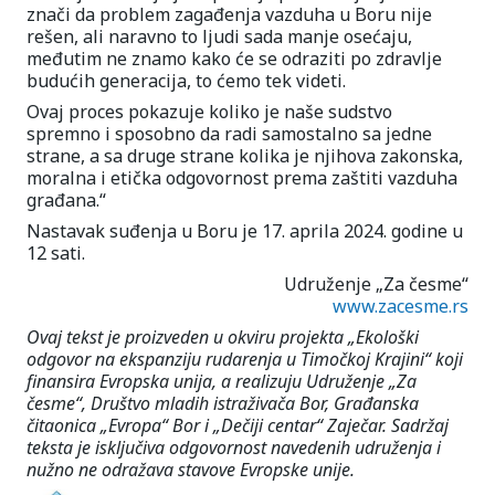
znači da problem zagađenja vazduha u Boru nije
rešen, ali naravno to ljudi sada manje osećaju,
međutim ne znamo kako će se odraziti po zdravlje
budućih generacija, to ćemo tek videti.
Ovaj proces pokazuje koliko je naše sudstvo
spremno i sposobno da radi samostalno sa jedne
strane, a sa druge strane kolika je njihova zakonska,
moralna i etička odgovornost prema zaštiti vazduha
građana.“
Nastavak suđenja u Boru je 17. aprila 2024. godine u
12 sati.
Udruženje „Za česme“
www.zacesme.rs
Ovaj tekst je proizveden u okviru projekta „Ekološki
odgovor na ekspanziju rudarenja u Timočkoj Krajini“ koji
finansira Evropska unija, a realizuju Udruženje „Za
česme“, Društvo mladih istraživača Bor, Građanska
čitaonica „Evropa“ Bor i „Dečiji centar“ Zaječar. Sadržaj
teksta je isključiva odgovornost navedenih udruženja i
nužno ne odražava stavove Evropske unije.