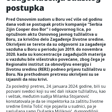
postupka
Pred Osnovnim sudom u Boru već više od godinu
dana vodi se postupak protiv kompanije “Serbia
Zijin Cooper doo Bor” i odgovornog lica, po
optužnom aktu Osnovnog javnog tužilaštva u
Boru, za krivično delo Zagađenje životne sredine.
Okrivljeni se terete da su odgovorni za zagađenje
vazduha u Boru u periodu jun 2019. do novembra
2020. kada su koncentracije zagađujućih materija
u vazduhu bile višestruko povećane, zbog čega je
Regionalni institut za obnovljivu energiju i
životnu sredinu (RERI) podneo prijavu tužilaštvu u
Boru. Na prethodnom pretresu okrivljeni su se
izjasnili da nisu krivi.
Za poslednji pretres, 24. januara 2024. godine, bili su
pozvani svedoci koji su već dali iskaze tužilaštvu, kao
i veštak, međutim sudija Milanka Stojanović
konstatovala je da se inspektorka za zaštitu životne
sredine Emila Tošić nije pojavila u sudnici, pa je
saslušana samo Dušanka Miljković, dugogodišnji