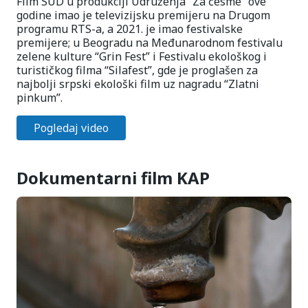
Film SUD u produkciji Udruženja “Za česme” ove
godine imao je televizijsku premijeru na Drugom
programu RTS-a, a 2021. je imao festivalske
premijere; u Beogradu na Međunarodnom festivalu
zelene kulture “Grin Fest” i Festivalu ekološkog i
turističkog filma “Silafest”, gde je proglašen za
najbolji srpski ekološki film uz nagradu “Zlatni
pinkum”.
Pogledaj video
Dokumentarni film KAP