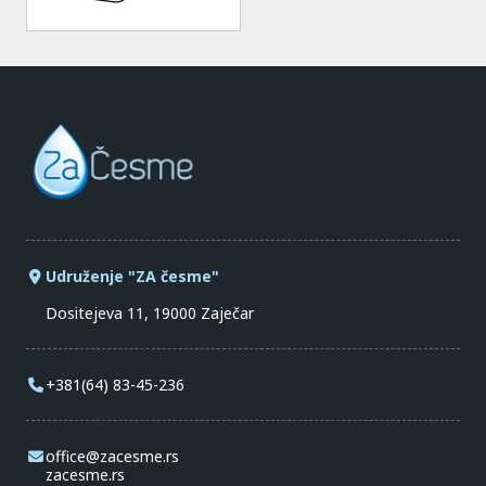
Udruženje "ZA česme"
Dositejeva 11, 19000 Zaječar
+381(64) 83-45-236
office@zacesme.rs
zacesme.rs