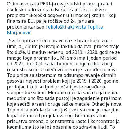
Osim advokata RERI-ja ovaj sudski proces prate i
ekološka udruženja u Boru i Zaječaru u okviru
projekta “Ekološki odgovor u Timočkoj krajini” koji
finansira EU, pa je ročište od 24. januara
prokomentarisao i
ekološki aktivista Toplica
Marjanović
:
„Svaki optuženi ima pravo da se brani kako zna i
ume, a „Ziđin“ je usvojio taktiku da ovaj proces traje
što duže. U međuvremenu, od 2019. i 2020. godine se
mnogo toga promenilo… Mi smo imali jedan period
od 2022. do 2024. kada Topionica nije radila zbog
rekonstrukcije. U međuvremenu je izgrađena nova
Topionica sa sistemom za odsumporavanje dimnih
gasova i najveći problem koji je 2019. i 2020. godine
postojao i koji su ljudi osećali jeste zagađenje
sumpordioksidom. Moramo reći da sada toga nema,
međutim ono što sada postoji je zagađenje prašinom
koja sadrži arsen i druge teške metale. Otkad je nova
Topionica počela da radi još uvek sa mnogo manjim
kapacitetom od projektovanog, Bor ima stalno
prisustvo arsena, a konstantno raste i koncentracija
kadmijuma što je još opasnije po zdravlje ljudi. To