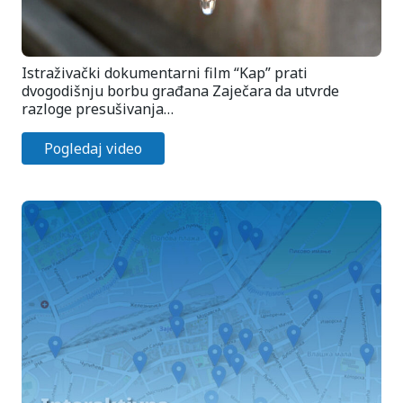
Istraživački dokumentarni film “Kap” prati
dvogodišnju borbu građana Zaječara da utvrde
razloge presušivanja…
Pogledaj video