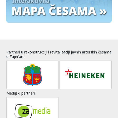
Partneri u rekonstrukciji i revitalizaciji javnih arterskih česama
u Zaječaru
Medijski partneri