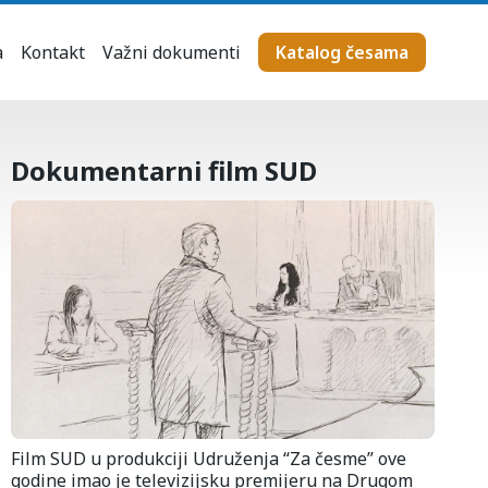
a
Kontakt
Važni dokumenti
Katalog česama
Dokumentarni film SUD
Film SUD u produkciji Udruženja “Za česme” ove
godine imao je televizijsku premijeru na Drugom