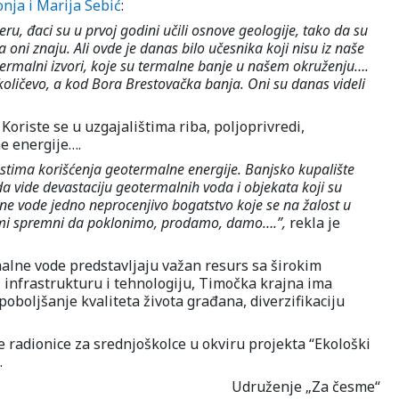
nja i Marija Sebić
:
 đaci su u prvoj godini učili osnove geologije, tako da su
 oni znaju. Ali ovde je danas bilo učesnika koji nisu iz naše
u termalni izvori, koje su termalne banje u našem okruženju….
količevo, a kod Bora Brestovačka banja. Oni su danas videli
oriste se u uzgajalištima riba, poljoprivredi,
ne energije….
stima korišćenja geotermalne energije. Banjsko kupalište
 da vide devastaciju geotermalnih voda i objekata koji su
ne vode jedno neprocenjivo bogatstvo koje se na žalost u
smo mi spremni da poklonimo, prodamo, damo….”,
rekla je
malne vode predstavljaju važan resurs sa širokim
, infrastrukturu i tehnologiju, Timočka krajna ima
poboljšanje kvaliteta života građana, diverzifikaciju
radionice za srednjoškolce u okviru projekta “Ekološki
.
Udruženje „Za česme“