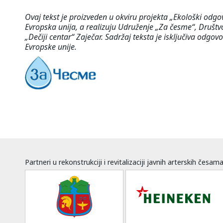
Ovaj tekst je proizveden u okviru projekta „Ekološki odgo
Evropska unija, a realizuju Udruženje „Za česme“, Društv
„Dečiji centar“ Zaječar. Sadržaj teksta je isključiva odg
Evropske unije.
Partneri u rekonstrukciji i revitalizaciji javnih arterskih česam