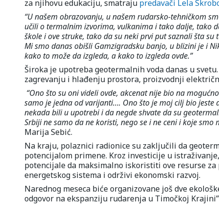
za njihovu edukaciju, smatraju
predavači Lela Skrobo
“U našem obrazovanju, u našem rudarsko-tehničkom smeru,
učili o termalnim izvorima, vulkanima i tako dalje, tako da
škole i ove struke, tako da su neki prvi put saznali šta s
Mi smo danas obišli Gamzigradsku banjo, u blizini je i Ni
kako to može da izgleda, a kako to izgleda ovde.”
Široka je upotreba geotermalnih voda danas u svetu. K
zagrevanju i hlađenju prostora, proizvodnji električ
“Ono što su oni videli ovde, akcenat nije bio na mogućno
samo je jedna od varijanti…. Ono što je moj cilj bio jeste
nekada bili u upotrebi i da negde shvate da su geotermal
Srbiji ne samo da ne koristi, nego se i ne ceni i koje 
Marija Sebić.
Na kraju, polaznici radionice su zaključili da geoter
potencijalom primene. Kroz investicije u istraživanje
potencijale da maksimalno iskoristiti ove resurse za 
energetskog sistema i održivi ekonomski razvoj.
Narednog meseca biće organizovane još dve ekološke 
odgovor na ekspanziju rudarenja u Timočkoj Krajini”