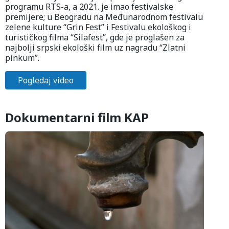
programu RTS-a, a 2021. je imao festivalske
premijere; u Beogradu na Međunarodnom festivalu
zelene kulture “Grin Fest” i Festivalu ekološkog i
turističkog filma “Silafest”, gde je proglašen za
najbolji srpski ekološki film uz nagradu “Zlatni
pinkum”.
Pogledaj video
Dokumentarni film KAP