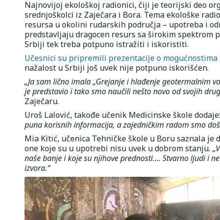
Najnovijoj ekološkoj radionici, čiji je teorijski deo 
srednjoškolci iz Zaječara i Bora. Tema ekološke radion
resursa u okolini rudarskih područja – upotreba i od
predstavljaju dragocen resurs sa širokim spektrom pr
Srbiji tek treba potpuno istražiti i iskoristiti.
Učesnici su pripremili prezentacije o mogućnostima 
nažalost u Srbiji još uvek nije potpuno iskorišćen.
„Ja sam lično imala „Grejanje i hlađenje geotermalnim v
je predstavio i tako smo naučili nešto novo od svojih dru
Zaječaru.
Uroš Lalović, takođe učenik Medicinske škole dodaje
puna korisnih informacija, a zajedničkim radom smo došl
Mia Kitić, učenica Tehničke škole u Boru saznala je d
one koje su u upotrebi nisu uvek u dobrom stanju
. „
naše banje i koje su njihove prednosti…. Stvarno ljudi i ne
izvora.“