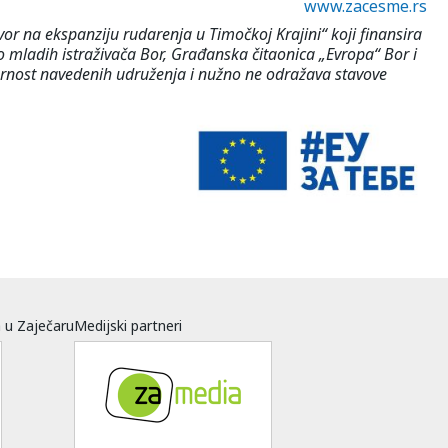
www.zacesme.rs
vor na ekspanziju rudarenja u Timočkoj Krajini“ koji finansira
o mladih istraživača Bor, Građanska čitaonica „Evropa“ Bor i
ovornost navedenih udruženja i nužno ne odražava stavove
a u Zaječaru
Medijski partneri