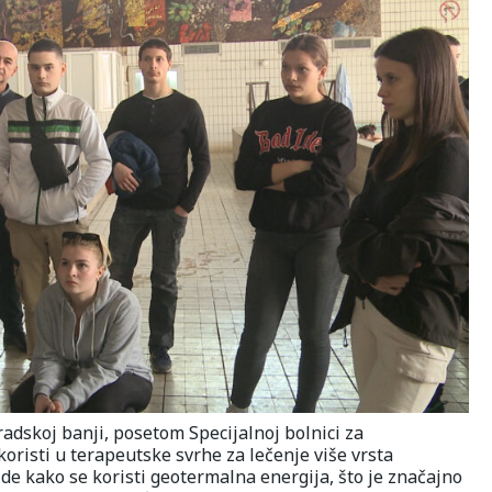
adskoj banji, posetom Specijalnoj bolnici za
koristi u terapeutske svrhe za lečenje više vrsta
ide kako se koristi geotermalna energija, što je značajno