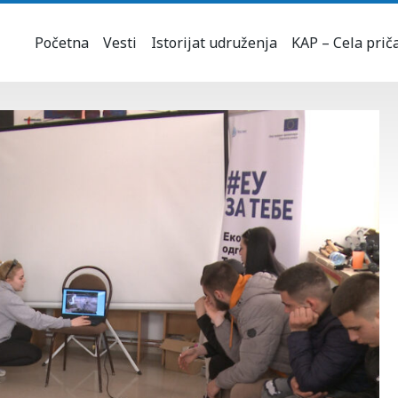
Početna
Vesti
Istorijat udruženja
KAP – Cela prič