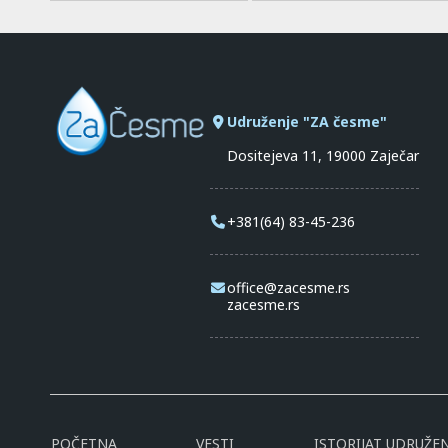
Udruženje "ZA česme"
Dositejeva 11, 19000 Zaječar
+381(64) 83-45-236
office@zacesme.rs
zacesme.rs
POČETNA
VESTI
ISTORIJAT UDRUŽEN