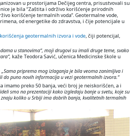
organizovan u prostorijama Dečijeg centra, prisustvovali su
ice je bila “Zaštita i održivo korišćenje prirodnih
rživo korišćenje termalnih voda”. Geotermalne vode,
imena, od energetike do zdravstva, i čije potencijale u
korišćenja geotermalnih izvora i vode
, čiji potencijal,
odama u stanovima“, moji drugovi su imali druge teme, svako
gara“,
kaže Teodora Savić, učenica Medicinske škole u
:
„Sama priprema mog izlaganja je bila veoma zanimljiva i
i do puno novih informacija u vezi geotermalnih izvora.“
a imamo preko 50 banja, veći broj je neiskorišćen, a i
Videli smo na prezentaciji kako izgledaju banje u svetu, koje su
 znaju koliko u Srbiji ima dobrih banja, kvalitetnih termalnih