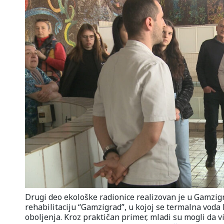
Drugi deo ekološke radionice realizovan je u Gamzigr
rehabilitaciju “Gamzigrad”, u kojoj se termalna voda 
oboljenja. Kroz praktičan primer, mladi su mogli da v