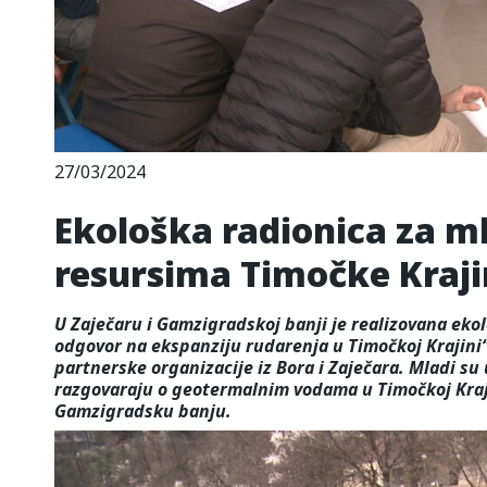
27/03/2024
Ekološka radionica za 
resursima Timočke Kraji
U Zaječaru i Gamzigradskoj banji je realizovana ekol
odgovor na ekspanziju rudarenja u Timočkoj Krajini“ 
partnerske organizacije iz Bora i Zaječara. Mladi su
razgovaraju o geotermalnim vodama u Timočkoj Kraji
Gamzigradsku banju.