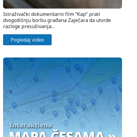
Istraživački dokumentarni film “Kap” prati
dvogodišnju borbu građana Zaječara da utvrde
razloge presušivanja…
Pogledaj video