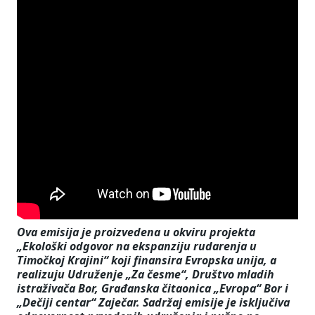
Ova emisija je proizvedena u okviru projekta
„Ekološki odgovor na ekspanziju rudarenja u
Timočkoj Krajini“ koji finansira Evropska unija, a
realizuju Udruženje „Za česme“, Društvo mladih
istraživača Bor, Građanska čitaonica „Evropa“ Bor i
„Dečiji centar“ Zaječar. Sadržaj emisije je isključiva