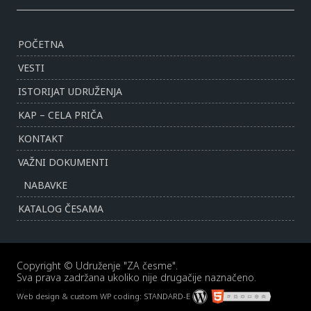
POČETNA
VESTI
ISTORIJAT UDRUŽENJA
KAP – CELA PRIČA
KONTAKT
VAŽNI DOKUMENTI
NABAVKE
KATALOG ČESAMA
Copyright © Udruženje "ZA česme".
Sva prava zadržana ukoliko nije drugačije naznačeno.
Web design & custom WP coding:
STANDARD-E