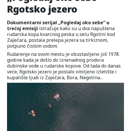
Rgotsko jezero
Dokumentarni serijal „Pogledaj oko sebe“ u
trećoj emisiji
istražuje kako su u dva napuštena
rudarska kopa kvarcnog peska u selu Rgotini kod
Zaječara, postala prelepa jezera sa tirkiznom,
potpuno čistom vodom.
Rudarenje na ovom mestu je obustavljeno još 1978.
godine kada je došlo do iznenadnog prodora
dubinske vode u rudarske kopove. Od tada do danas
veće, Rgotsko jezero je postalo omiljeno izletište i
kupalište ljudi iz Zaječara, Bora, Negotina…