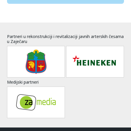
Partneri u rekonstrukciji i revitalizaciji javnih arterskih česama
u Zaječaru
Medijski partneri