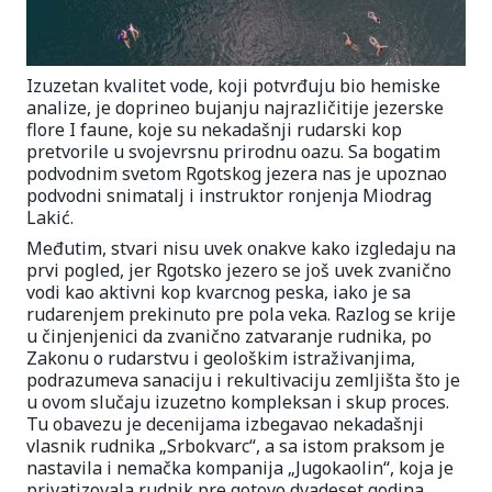
Izuzetan kvalitet vode, koji potvrđuju bio hemiske
analize, je doprineo bujanju najrazličitije jezerske
flore I faune, koje su nekadašnji rudarski kop
pretvorile u svojevrsnu prirodnu oazu. Sa bogatim
podvodnim svetom Rgotskog jezera nas je upoznao
podvodni snimatalj i instruktor ronjenja Miodrag
Lakić.
Međutim, stvari nisu uvek onakve kako izgledaju na
prvi pogled, jer Rgotsko jezero se još uvek zvanično
vodi kao aktivni kop kvarcnog peska, iako je sa
rudarenjem prekinuto pre pola veka. Razlog se krije
u činjenjenici da zvanično zatvaranje rudnika, po
Zakonu o rudarstvu i geološkim istraživanjima,
podrazumeva sanaciju i rekultivaciju zemljišta što je
u ovom slučaju izuzetno kompleksan i skup proces.
Tu obavezu je decenijama izbegavao nekadašnji
vlasnik rudnika „Srbokvarc“, a sa istom praksom je
nastavila i nemačka kompanija „Jugokaolin“, koja je
privatizovala rudnik pre gotovo dvadeset godina.