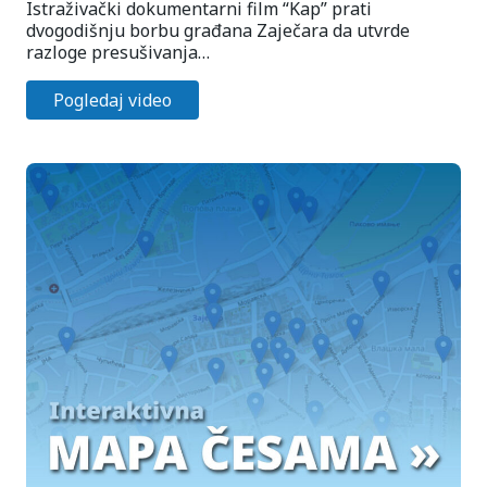
Istraživački dokumentarni film “Kap” prati
dvogodišnju borbu građana Zaječara da utvrde
razloge presušivanja…
Pogledaj video