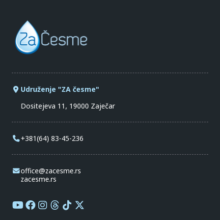
Udruženje "ZA česme"
Dositejeva 11, 19000 Zaječar
+381(64) 83-45-236
office@zacesme.rs
zacesme.rs