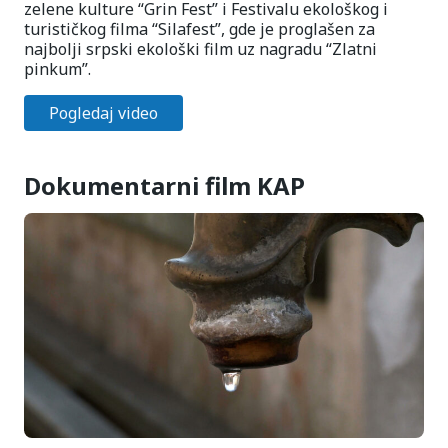
zelene kulture “Grin Fest” i Festivalu ekološkog i
turističkog filma “Silafest”, gde je proglašen za
najbolji srpski ekološki film uz nagradu “Zlatni
pinkum”.
Pogledaj video
Dokumentarni film KAP