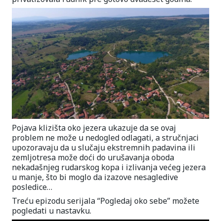
Pojava klizišta oko jezera ukazuje da se ovaj
problem ne može u nedogled odlagati, a stručnjaci
upozoravaju da u slučaju ekstremnih padavina ili
zemljotresa može doći do urušavanja oboda
nekadašnjeg rudarskog kopa i izlivanja većeg jezera
u manje, što bi moglo da izazove nesagledive
posledice…
Treću epizodu serijala “Pogledaj oko sebe” možete
pogledati u nastavku.