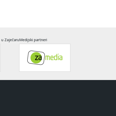
a u Zaječaru
Medijski partneri