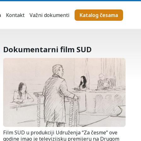
a
Kontakt
Važni dokumenti
Katalog česama
Dokumentarni film SUD
Film SUD u produkciji Udruženja “Za česme” ove
godine imao je televizijsku premijeru na Drugom