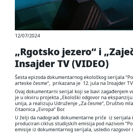
12/07/2024
„Rgotsko jezero“ i „Zaj
Insajder TV (VIDEO)
Šesta epizoda dokumentarnog ekološkog serijala “Pog
arteske česme“, prikazana je 12. jula na Insajder TV
Ovaj dokumentarni serijal koji se bavi zagađenjem vo
je u okviru projekta „Ekološki odgovor na ekspanziju
unija, a realizuju Udruženje „Za česme“, Društvo mlad
čitaonica „Evropa“ Bor.
U želji da nadogradi dokumentarne priče iz serijala i 
produciran ciklus studijskih emisija pod nazivom “Po
emisije iz dokumentarnog serijala, usledio razgovor 