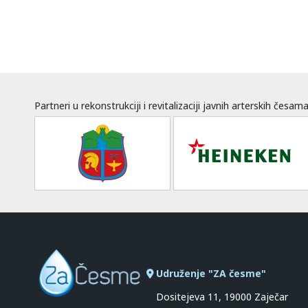
Partneri u rekonstrukciji i revitalizaciji javnih arterskih česam
Udruženje "ZA česme"
Dositejeva 11, 19000 Zaječar