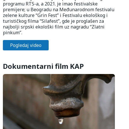
programu RTS-a, a 2021. je imao festivalske
premijere; u Beogradu na Međunarodnom festivalu
zelene kulture “Grin Fest” i Festivalu ekološkog i
turističkog filma “Silafest”, gde je proglašen za
najbolji srpski ekološki film uz nagradu “Zlatni
pinkum”.
Pogledaj video
Dokumentarni film KAP