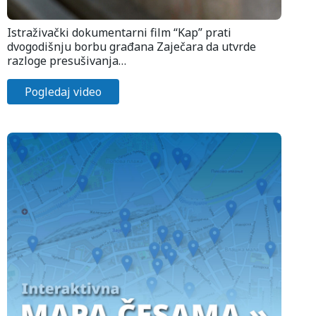
Istraživački dokumentarni film “Kap” prati
dvogodišnju borbu građana Zaječara da utvrde
razloge presušivanja…
Pogledaj video