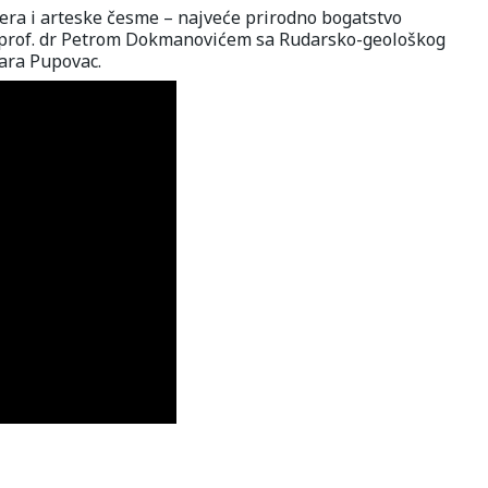
zera i arteske česme – najveće prirodno bogatstvo
i prof. dr Petrom Dokmanovićem sa Rudarsko-geološkog
ara Pupovac.