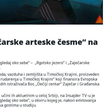
ečarske arteske česme“ na
ledaj oko sebe” – „Rgotsko jezero“ i „Zaječarske
.
da, vazduha i zemljišta u Timočkoj Krajini, proizveden
 rudarenja u Timočkoj Krajini“ koji finansira Evropska
ih istraživača Bor, „Dečiji centar“ Zaječar i Građanska
učini ih aktuelnim u celoj Srbiji, na Insajder TV-u je
gledaj oko sebe”, u okviru kojeg je, nakon emitovanja
sa gostima u studiju.