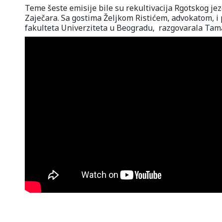
Teme šeste emisije bile su rekultivacija Rgotskog je
Zaječara. Sa gostima Željkom Ristićem, advokatom, 
fakulteta Univerziteta u Beogradu, razgovarala Tam