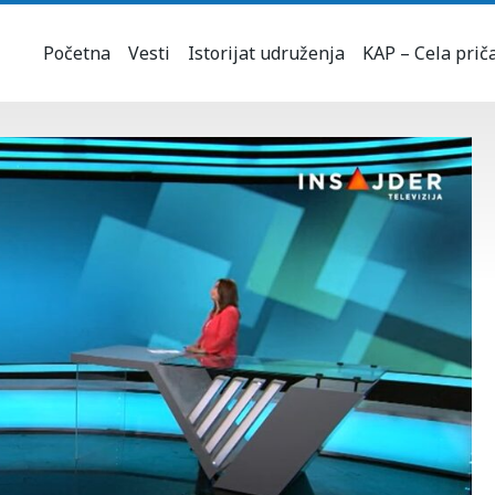
Početna
Vesti
Istorijat udruženja
KAP – Cela prič