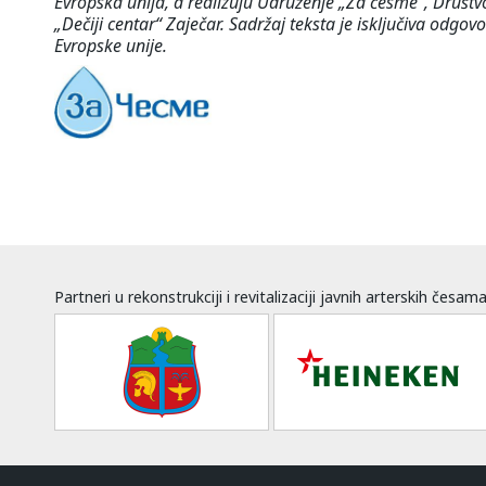
Evropska unija, a realizuju Udruženje „Za česme“, Društv
„Dečiji centar“ Zaječar. Sadržaj teksta je isključiva odg
Evropske unije.
Partneri u rekonstrukciji i revitalizaciji javnih arterskih česam