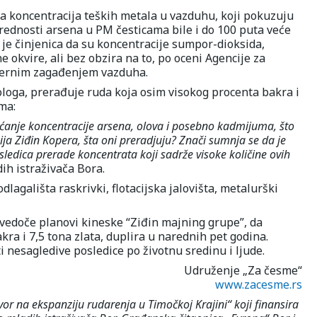
a koncentracija teških metala u vazduhu, koji pokuzuju
rednosti arsena u PM česticama bile i do 100 puta veće
 je činjenica da su koncentracije sumpor-dioksida,
okvire, ali bez obzira na to, po oceni Agencije za
komernim zagađenjem vazduha.
ologa, prerađuje ruda koja osim visokog procenta bakra i
ma:
anje koncentracije arsena, olova i posebno kadmijuma, što
ija Ziđin Kopera, šta oni preradjuju? Znači sumnja se da je
edica prerade koncentrata koji sadrže visoke količine ovih
ih istraživača Bora.
dlagališta raskrivki, flotacijska jalovišta, metalurški
svedoče planovi kineske “Ziđin majning grupe”, da
ra i 7,5 tona zlata, duplira u narednih pet godina.
 nesagledive posledice po životnu sredinu i ljude.
Udruženje „Za česme“
www.zacesme.rs
vor na ekspanziju rudarenja u Timočkoj Krajini“ koji finansira