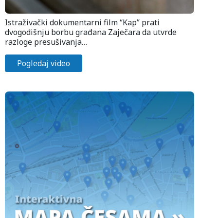
Istraživački dokumentarni film “Kap” prati
dvogodišnju borbu građana Zaječara da utvrde
razloge presušivanja…
Pogledaj video