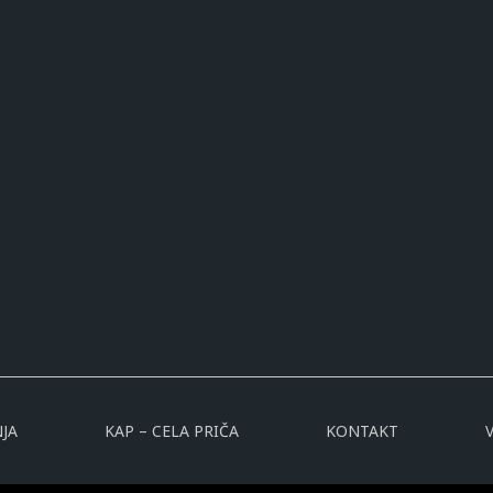
JA
KAP – CELA PRIČA
KONTAKT