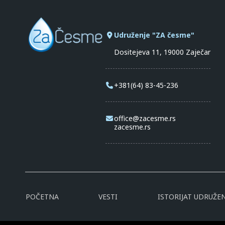
Udruženje "ZA česme"
Dositejeva 11, 19000 Zaječar
+381(64) 83-45-236
office@zacesme.rs
zacesme.rs
POČETNA
VESTI
ISTORIJAT UDRUŽEN