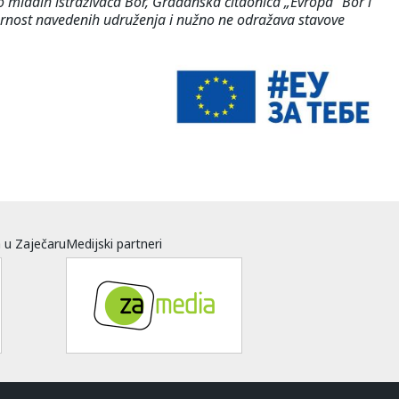
o mladih istraživača Bor, Građanska čitaonica „Evropa“ Bor i
ovornost navedenih udruženja i nužno ne odražava stavove
a u Zaječaru
Medijski partneri