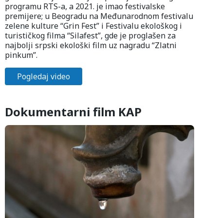
programu RTS-a, a 2021. je imao festivalske
premijere; u Beogradu na Međunarodnom festivalu
zelene kulture “Grin Fest” i Festivalu ekološkog i
turističkog filma “Silafest”, gde je proglašen za
najbolji srpski ekološki film uz nagradu “Zlatni
pinkum”.
Pogledaj video
Dokumentarni film KAP