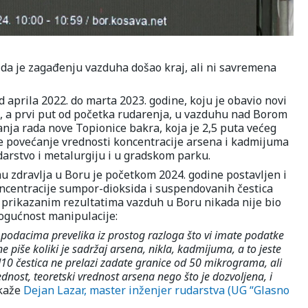
 da je zagađenju vazduha došao kraj, ali ni savremena
 aprila 2022. do marta 2023. godine, koju je obavio novi
e, a prvi put od početka rudarenja, u vazduhu nad Borom
anja rada nove Topionice bakra, koja je 2,5 puta većeg
 je povećanje vrednosti koncentracije arsena i kadmijuma
arstvo i metalurgiju i u gradskom parku.
zdravlja u Boru je početkom 2024. godine postavljen i
ncentracije sumpor-dioksida i suspendovanih čestica
 prikazanim rezultatima vazduh u Boru nikada nije bio
 mogućnost manipulacije:
 podacima prevelika iz prostog razloga što vi imate podatke
e piše koliki je sadržaj arsena, nikla, kadmijuma, a to jeste
10 čestica ne prelazi zadate granice od 50 mikrograma, ali
ost, teoretski vrednost arsena nego što je dozvoljena, i
kaže
Dejan Lazar, master inženjer rudarstva (UG “Glasno