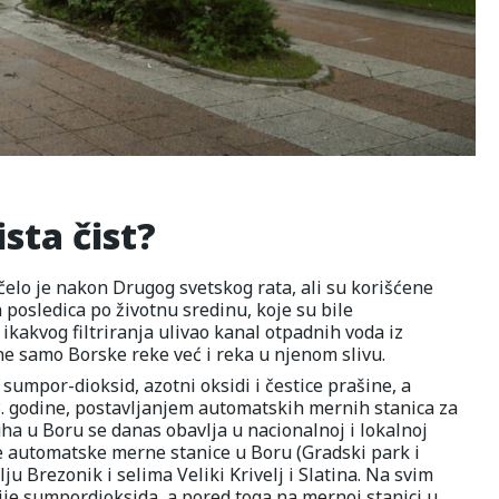
ista čist?
elo je nakon Drugog svetskog rata, ali su korišćene
 posledica po životnu sredinu, koje su bile
ikakvog filtriranja ulivao kanal otpadnih voda iz
 ne samo Borske reke već i reka u njenom slivu.
sumpor-dioksid, azotni oksidi i čestice prašine, a
3. godine, postavljanjem automatskih mernih stanica za
ha u Boru se danas obavlja u nacionalnoj i lokalnoj
 automatske merne stanice u Boru (Gradski park i
ju Brezonik i selima Veliki Krivelj i Slatina. Na svim
e sumpordioksida, a pored toga na mernoj stanici u