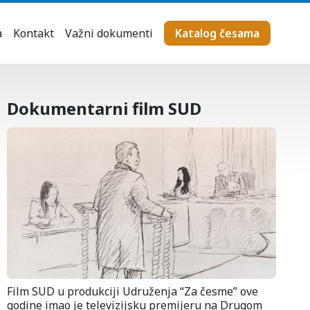
a
Kontakt
Važni dokumenti
Katalog česama
Dokumentarni film SUD
Film SUD u produkciji Udruženja “Za česme” ove
godine imao je televizijsku premijeru na Drugom