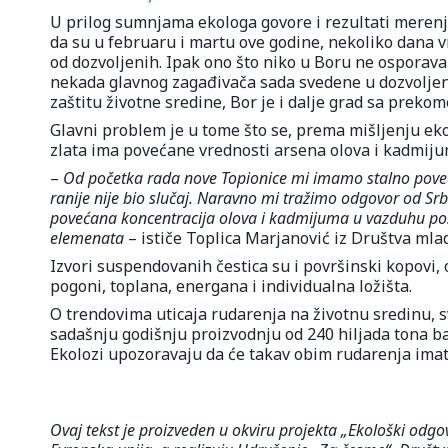
U prilog sumnjama ekologa govore i rezultati merenj
da su u februaru i martu ove godine, nekoliko dana v
od dozvoljenih. Ipak ono što niko u Boru ne osporava
nekada glavnog zagađivača sada svedene u dozvoljene 
zaštitu životne sredine, Bor je i dalje grad sa pre
Glavni problem je u tome što se, prema mišljenju ek
zlata ima povećane vrednosti arsena olova i kadmiju
–
Od početka rada nove Topionice mi imamo stalno poveć
ranije nije bio slučaj. Naravno mi tražimo odgovor od Srb
povećana koncentracija olova i kadmijuma u vazduhu posl
elemenata
– ističe Toplica Marjanović iz Društva mlad
Izvori suspendovanih čestica su i površinski kopovi, o
pogoni, toplana, energana i individualna ložišta.
O trendovima uticaja rudarenja na životnu sredinu, 
sadašnju godišnju proizvodnju od 240 hiljada tona bak
Ekolozi upozoravaju da će takav obim rudarenja imati
Ovaj tekst je proizveden u okviru projekta „Ekološki odgo