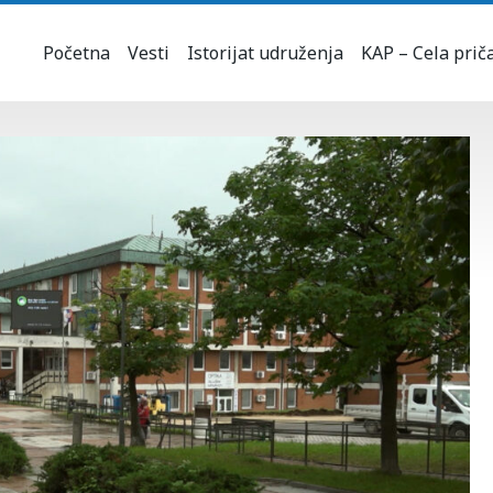
Početna
Vesti
Istorijat udruženja
KAP – Cela prič