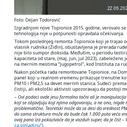
Foto: Dejan Todorović
Izgradnjom nove Topionice 2015. godine, verovalo se
tehnologija nije u potpunosti opravdala očekivanja.
Tokom poslednjeg remonta Topionice koji je trajao od
vlasnik rudnika (Ziđin), obustavljena je prerada rud
nije bilo sumpor dioksida. Međutim, u periodu testir
kapaciteta od stare, (maj, jun, jul 2023), zabeleženo
na mernim mestima “Jugopetrol”, kod Instituta za rud
Nakon početka rada remontovane Topionice, na Domu 
panel koji u realnom vremenu prikazuje trenutne ko
PM10 i PM2,5 sa devet mernih stanica. Sudeći prema
čistiji, ali ekološki aktivisti upozoravaju da postoji
–
Ovi podaci ovde jesu formalno tačni ali je manipulacija
koji se objavljuju koji njima odgovaraju, a ne ono, nigde n
problematično. Teoretski može da se desi da vrednost PM
da sama struktura može da bude čak 1.000 puta veća vredn
ovaj pano iza pokazivaće da je vazduh super, da je čist
– 
za omladinu”)
.