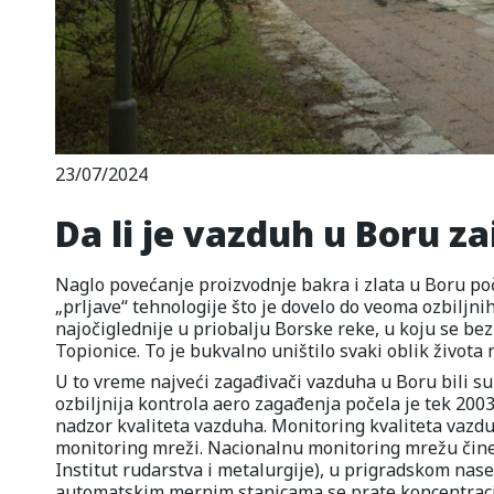
23/07/2024
Da li je vazduh u Boru za
Naglo povećanje proizvodnje bakra i zlata u Boru poč
„prljave“ tehnologije što je dovelo do veoma ozbiljnih
najočiglednije u priobalju Borske reke, u koju se bez 
Topionice. To je bukvalno uništilo svaki oblik života
U to vreme najveći zagađivači vazduha u Boru bili su 
ozbiljnija kontrola aero zagađenja počela je tek 200
nadzor kvaliteta vazduha. Monitoring kvaliteta vazdu
monitoring mreži. Nacionalnu monitoring mrežu čine
Institut rudarstva i metalurgije), u prigradskom nasel
automatskim mernim stanicama se prate koncentracij