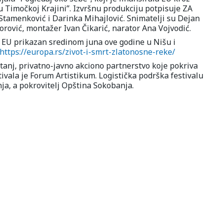
 Timočkoj Krajini”. Izvršnu produkciju potpisuje ZA
tamenković i Darinka Mihajlović. Snimatelji su Dejan
orović, montažer Ivan Čikarić, narator Ana Vojvodić.
EU prikazan sredinom juna ove godine u Nišu i
https://europa.rs/zivot-i-smrt-zlatonosne-reke/
tanj, privatno-javno akciono partnerstvo koje pokriva
tivala je Forum Artistikum. Logistička podrška festivalu
ja, a pokrovitelj Opština Sokobanja.