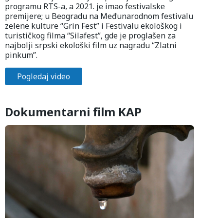
programu RTS-a, a 2021. je imao festivalske
premijere; u Beogradu na Međunarodnom festivalu
zelene kulture “Grin Fest” i Festivalu ekološkog i
turističkog filma “Silafest”, gde je proglašen za
najbolji srpski ekološki film uz nagradu “Zlatni
pinkum”.
Pogledaj video
Dokumentarni film KAP