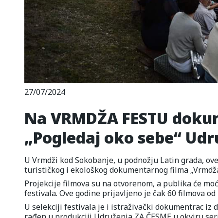
27/07/2024
Na VRMDŽA FESTU dokum
„Pogledaj oko sebe“ Udr
U Vrmdži kod Sokobanje, u podnožju Latin grada, ove 
turističkog i ekološkog dokumentarnog filma „Vrmdža
Projekcije filmova su na otvorenom, a publika će moći
festivala. Ove godine prijavljeno je čak 60 filmova od 
U selekciji festivala je i istraživački dokumentrac iz 
rađen u produkciji Udruženja ZA ČESME u okviru serij