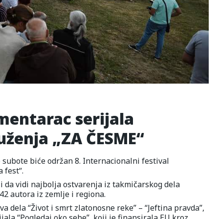
entarac serijala
uženja „ZA ČESME“
subote biće održan 8. Internacionalni festival
 festˮ.
 da vidi najbolja ostvarenja iz takmičarskog dela
42 autora iz zemlje i regiona.
dva dela “Život i smrt zlatonosne reke” – “Jeftina pravda”,
ala “Pogledaj oko sebe”, koji je finansirala EU kroz