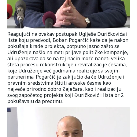
Reagujući na ovakav postupak Uglješe Đuričkovića i
liste koju predvodi, Boban Pogarčić kaže da je nakon
pokušaja krađe projekta, potpuno jasno zašto se
Udruženje našlo na meti prljave političke kampanje,
ali upozorava da se na taj način može naneti velika
šteta procesu rekonstrukcije i revitalizacije česama,
koje Udruženje već godinama realizuje sa svojim
partnerima. Pogarčić je zaključio da će Udruženje i
pravnim sredstvima štititi arteske česme kao
najveće prirodno dobro Zaječara, kao i realizaciju
svog započetog projekta koji Đuričković i lista br 2
pokušavaju da preotmu.