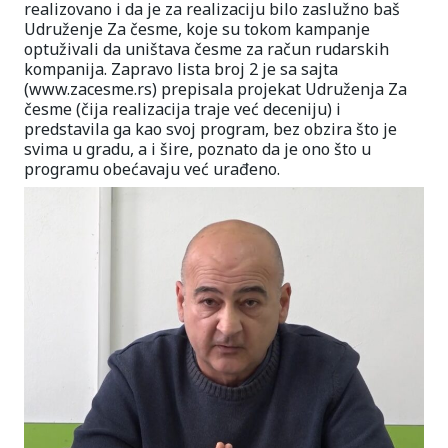
realizovano i da je za realizaciju bilo zaslužno baš
Udruženje Za česme, koje su tokom kampanje
optuživali da uništava česme za račun rudarskih
kompanija. Zapravo lista broj 2 je sa sajta
(www.zacesme.rs) prepisala projekat Udruženja Za
česme (čija realizacija traje već deceniju) i
predstavila ga kao svoj program, bez obzira što je
svima u gradu, a i šire, poznato da je ono što u
programu obećavaju već urađeno.