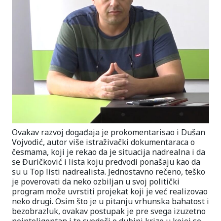
Ovakav razvoj događaja je prokomentarisao i Dušan
Vojvodić, autor više istraživački dokumentaraca o
česmama, koji je rekao da je situacija nadrealna i da
se Đuričković i lista koju predvodi ponašaju kao da
su u Top listi nadrealista. Jednostavno rečeno, teško
je poverovati da neko ozbiljan u svoj politički
program može uvrstiti projekat koji je već realizovao
neko drugi. Osim što je u pitanju vrhunska bahatost i
bezobrazluk, ovakav postupak je pre svega izuzetno