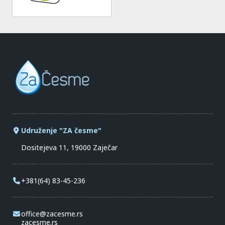
Udruženje "ZA česme"
Dositejeva 11, 19000 Zaječar
+381(64) 83-45-236
office@zacesme.rs
zacesme.rs