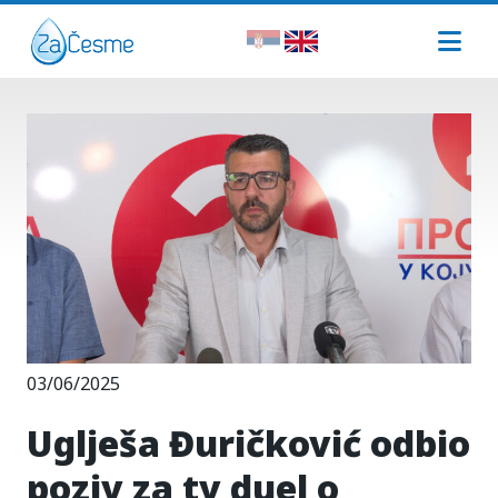
03/06/2025
Uglješa Đuričković odbio
poziv za tv duel o