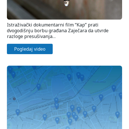
Istraživački dokumentarni film “Kap” prati
dvogodišnju borbu građana Zaječara da utvrde
razloge presušivanja…
Pogledaj video