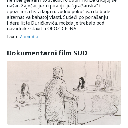
neinteligentan i to svedoči o dubini krize u kojoj se
našao Zaječar, jer u pitanju je “građanska” i
opoziciona lista koja navodno pokušava da bude
alternativa bahatoj vlasti. Sudeći po ponašanju
lidera liste Đuričkovića, možda je trebalo pod
navodnike staviti i OPOZICIONA…
Izvor:
Zamedia
Dokumentarni film SUD