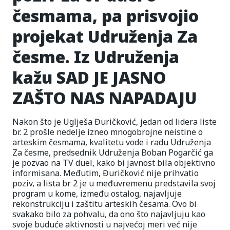
česmama, pa prisvojio
projekat Udruženja Za
česme. Iz Udruženja
kažu SAD JE JASNO
ZAŠTO NAS NAPADAJU
Nakon što je Uglješa Đuričković, jedan od lidera liste
br. 2 prošle nedelje izneo mnogobrojne neistine o
arteskim česmama, kvalitetu vode i radu Udruženja
Za česme, predsednik Udruženja Boban Pogarčić ga
je pozvao na TV duel, kako bi javnost bila objektivno
informisana. Međutim, Đuričković nije prihvatio
poziv, a lista br 2 je u međuvremenu predstavila svoj
program u kome, između ostalog, najavljuje
rekonstrukciju i zaštitu arteskih česama. Ovo bi
svakako bilo za pohvalu, da ono što najavljuju kao
svoje buduće aktivnosti u najvećoj meri već nije