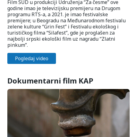
Film SUD u produkciji Udruženja “Za česme” ove
godine imao je televizijsku premijeru na Drugom
programu RTS-a, a 2021. je imao festivalske
premijere; u Beogradu na Međunarodnom festivalu
zelene kulture “Grin Fest” i Festivalu ekološkog i
turističkog filma “Silafest”, gde je proglašen za
najbolji srpski ekološki film uz nagradu “Zlatni
pinkum”.
Pogledaj video
Dokumentarni film KAP