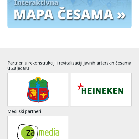
Partneri u rekonstrukciji i revitalizaciji javnih arterskih česama
u Zaječaru
Medijski partneri