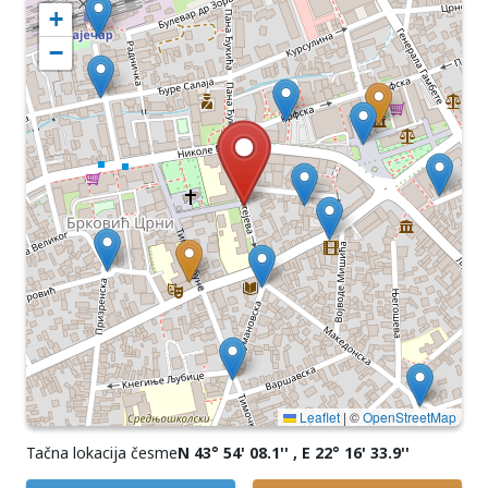
+
−
Leaflet
|
©
OpenStreetMap
Tačna lokacija česme
N 43° 54' 08.1'' , E 22° 16' 33.9''