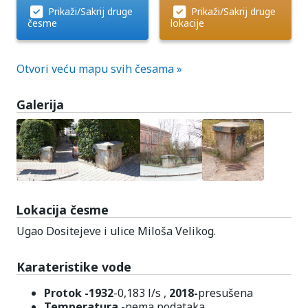
Prikaži/Sakrij druge
Prikaži/Sakrij druge
česme
lokacije
Otvori veću mapu svih česama »
Galerija
Lokacija česme
Ugao Dositejeve i ulice Miloša Velikog.
Karateristike vode
Protok -1932
-0,183 l/s ,
2018-
presušena
Temperatura
-nema podataka