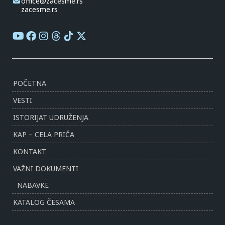
office@zacesme.rs
zacesme.rs
POČETNA
VESTI
ISTORIJAT UDRUŽENJA
KAP – CELA PRIČA
KONTAKT
VAŽNI DOKUMENTI
NABAVKE
KATALOG ČESAMA