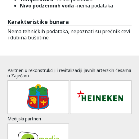
Nivo podzemnih voda
-nema podataka
Karakteristike bunara
Nema tehničkih podataka, nepoznati su prečnik cevi
i dubina bušotine.
Partneri u rekonstrukciji i revitalizaciji javnih arterskih česama
u Zaječaru
Medijski partneri