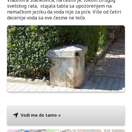
Vladimira Stankovića, na česmi je, tokom Drugog
svetskog rata, stajala tabla sa upozorenjem na
nemačkom jeziku da voda nije za piće. Više od četiri
decenije voda sa ove česme ne teče.
Vodi me do tamo »