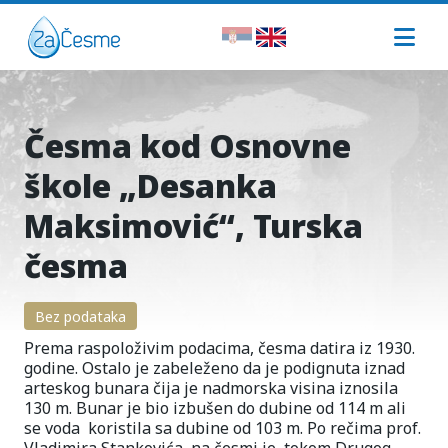
Česma kod Osnovne
škole „Desanka
Maksimović“, Turska
česma
Bez podataka
Prema raspoloživim podacima, česma datira iz 1930.
godine. Ostalo je zabeleženo da je podignuta iznad
arteskog bunara čija je nadmorska visina iznosila
130 m. Bunar je bio izbušen do dubine od 114 m ali
se voda koristila sa dubine od 103 m. Po rečima prof.