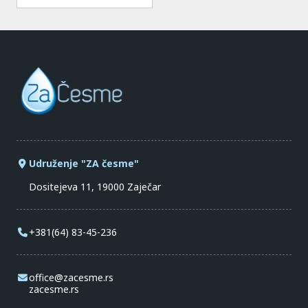
Udruženje "ZA česme"
Dositejeva 11, 19000 Zaječar
+381(64) 83-45-236
office@zacesme.rs
zacesme.rs