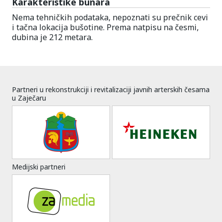
Karakteristike bunara
Nema tehničkih podataka, nepoznati su prečnik cevi
i tačna lokacija bušotine. Prema natpisu na česmi,
dubina je 212 metara.
Partneri u rekonstrukciji i revitalizaciji javnih arterskih česama
u Zaječaru
Medijski partneri