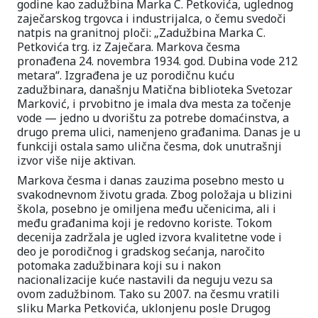
godine kao zadužbina Marka C. Petkovića, uglednog
zaječarskog trgovca i industrijalca, o čemu svedoči
natpis na granitnoj ploči: „Zadužbina Marka C.
Petkovića trg. iz Zaječara. Markova česma
pronađena 24. novembra 1934. god. Dubina vode 212
metara“. Izgrađena je uz porodičnu kuću
zadužbinara, današnju Matična biblioteka Svetozar
Marković, i prvobitno je imala dva mesta za točenje
vode — jedno u dvorištu za potrebe domaćinstva, a
drugo prema ulici, namenjeno građanima. Danas je u
funkciji ostala samo ulična česma, dok unutrašnji
izvor više nije aktivan.
Markova česma i danas zauzima posebno mesto u
svakodnevnom životu grada. Zbog položaja u blizini
škola, posebno je omiljena među učenicima, ali i
među građanima koji je redovno koriste. Tokom
decenija zadržala je ugled izvora kvalitetne vode i
deo je porodičnog i gradskog sećanja, naročito
potomaka zadužbinara koji su i nakon
nacionalizacije kuće nastavili da neguju vezu sa
ovom zadužbinom. Tako su 2007. na česmu vratili
sliku Marka Petkovića, uklonjenu posle Drugog