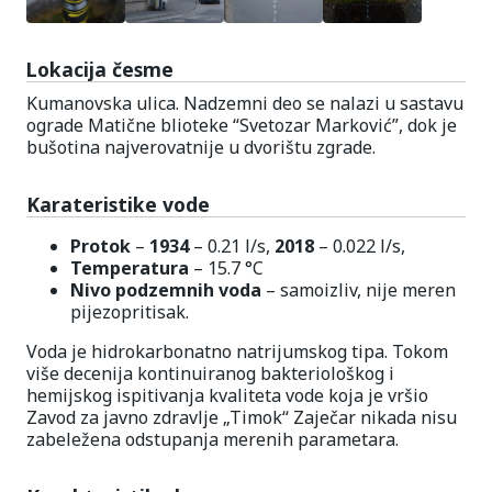
Lokacija česme
Kumanovska ulica. Nadzemni deo se nalazi u sastavu
ograde Matične blioteke “Svetozar Marković”, dok je
bušotina najverovatnije u dvorištu zgrade.
Karateristike vode
Protok
–
1934
– 0.21 l/s,
2018
– 0.022 l/s,
Temperatura
– 15.7 °C
Nivo podzemnih voda
– samoizliv, nije meren
pijezopritisak.
Voda je hidrokarbonatno natrijumskog tipa. Tokom
više decenija kontinuiranog bakteriološkog i
hemijskog ispitivanja kvaliteta vode koja je vršio
Zavod za javno zdravlje „Timok“ Zaječar nikada nisu
zabeležena odstupanja merenih parametara.