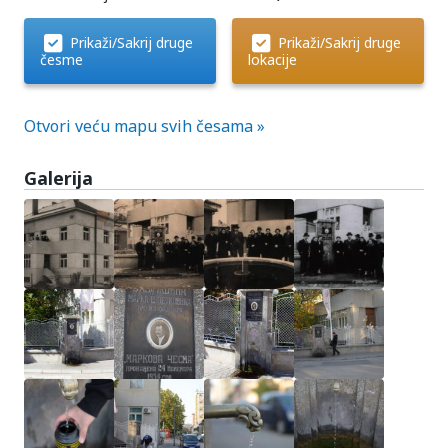
Prikaži/Sakrij druge
Prikaži/Sakrij druge
česme
lokacije
Otvori veću mapu svih česama »
Galerija