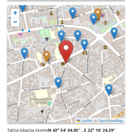
+
−
Leaflet
|
©
OpenStreetMap
Tačna lokacija česme
N 43° 54' 04.05'' , E 22° 16' 34.39''