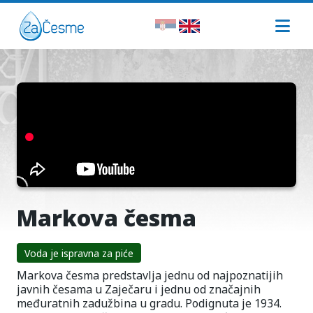
Markova česma
Voda je ispravna za piće
Markova česma predstavlja jednu od najpoznatijih
javnih česama u Zaječaru i jednu od značajnih
međuratnih zadužbina u gradu. Podignuta je 1934.