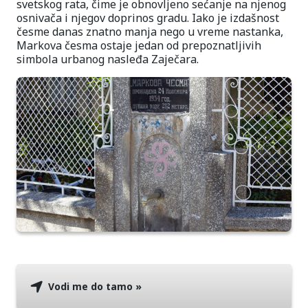
svetskog rata, čime je obnovljeno sećanje na njenog
osnivača i njegov doprinos gradu. Iako je izdašnost
česme danas znatno manja nego u vreme nastanka,
Markova česma ostaje jedan od prepoznatljivih
simbola urbanog nasleđa Zaječara.
Vodi me do tamo »