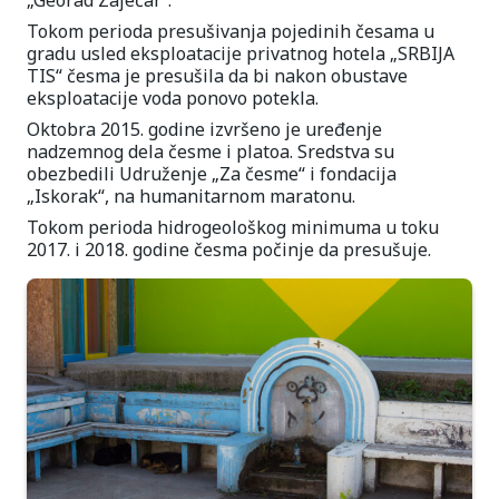
„Georad Zaječar“.
Tokom perioda presušivanja pojedinih česama u
gradu usled eksploatacije privatnog hotela „SRBIJA
TIS“ česma je presušila da bi nakon obustave
eksploatacije voda ponovo potekla.
Oktobra 2015. godine izvršeno je uređenje
nadzemnog dela česme i platoa. Sredstva su
obezbedili Udruženje „Za česme“ i fondacija
„Iskorak“, na humanitarnom maratonu.
Tokom perioda hidrogeološkog minimuma u toku
2017. i 2018. godine česma počinje da presušuje.