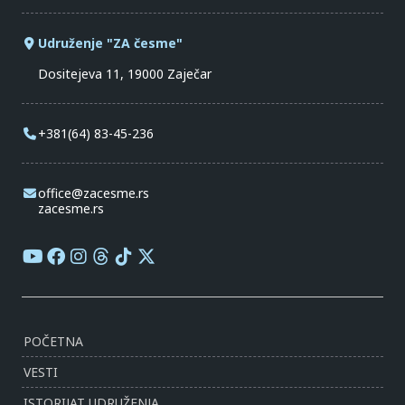
Udruženje "ZA česme"
Dositejeva 11, 19000 Zaječar
+381(64) 83-45-236
office@zacesme.rs
zacesme.rs
POČETNA
VESTI
ISTORIJAT UDRUŽENJA