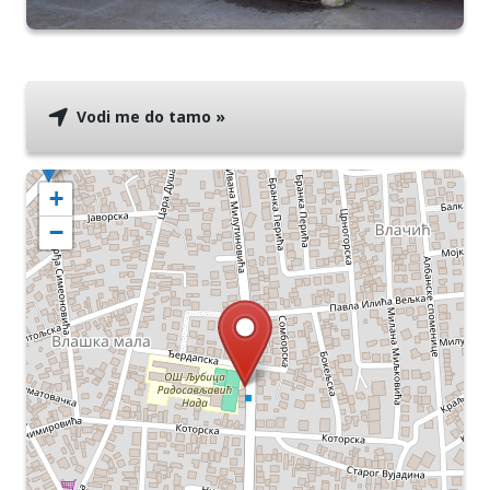
Vodi me do tamo »
+
−