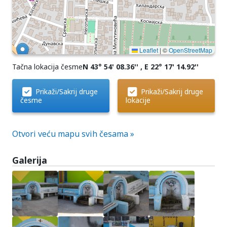
Leaflet
|
©
OpenStreetMap
Tačna lokacija česme
N 43° 54' 08.36'' , E 22° 17' 14.92''
Prikaži/Sakrij druge
Prikaži/Sakrij druge
česme
lokacije
Otvori veću mapu svih česama »
Galerija