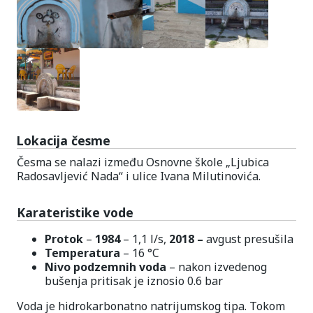
Lokacija česme
Česma se nalazi između Osnovne škole „Ljubica
Radosavljević Nada“ i ulice Ivana Milutinovića.
Karateristike vode
Protok
–
1984
– 1,1 l/s,
2018 –
avgust presušila
Temperatura
– 16 °C
Nivo podzemnih voda
– nakon izvedenog
bušenja pritisak je iznosio 0.6 bar
Voda je hidrokarbonatno natrijumskog tipa. Tokom