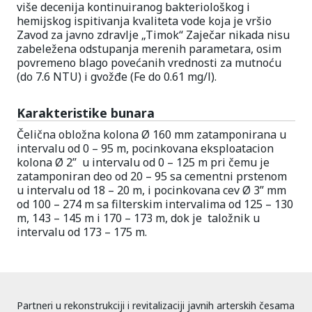
više decenija kontinuiranog bakteriološkog i
hemijskog ispitivanja kvaliteta vode koja je vršio
Zavod za javno zdravlje „Timok“ Zaječar nikada nisu
zabeležena odstupanja merenih parametara, osim
povremeno blago povećanih vrednosti za mutnoću
(do 7.6 NTU) i gvožđe (Fe do 0.61 mg/l).
Karakteristike bunara
Čelična obložna kolona Ø 160 mm zatamponirana u
intervalu od 0 – 95 m, pocinkovana eksploatacion
kolona Ø 2” u intervalu od 0 – 125 m pri čemu je
zatamponiran deo od 20 – 95 sa cementni prstenom
u intervalu od 18 – 20 m, i pocinkovana cev Ø 3” mm
od 100 – 274 m sa filterskim intervalima od 125 – 130
m, 143 – 145 m i 170 – 173 m, dok je taložnik u
intervalu od 173 – 175 m.
Partneri u rekonstrukciji i revitalizaciji javnih arterskih česama