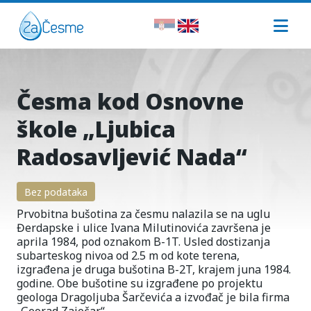
Česma kod Osnovne
škole „Ljubica
Radosavljević Nada“
Bez podataka
Prvobitna bušotina za česmu nalazila se na uglu
Đerdapske i ulice Ivana Milutinovića završena je
aprila 1984, pod oznakom B-1T. Usled dostizanja
subarteskog nivoa od 2.5 m od kote terena,
izgrađena je druga bušotina B-2T, krajem juna 1984.
godine. Obe bušotine su izgrađene po projektu
geologa Dragoljuba Šarčevića a izvođač je bila firma