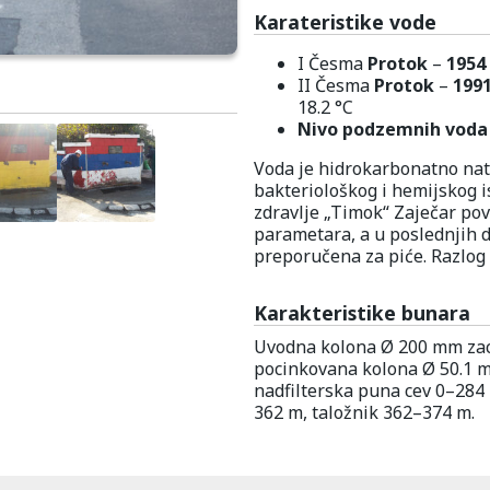
Karateristike vode
I Česma
Protok
–
1954
II Česma
Protok
–
199
18.2 °C
Nivo podzemnih voda
Voda je hidrokarbonatno nat
bakteriološkog i hemijskog is
zdravlje „Timok“ Zaječar p
parametara, a u poslednjih d
preporučena za piće. Razlog 
Karakteristike bunara
Uvodna kolona Ø 200 mm zac
pocinkovana kolona Ø 50.1 m
nadfilterska puna cev 0–284 
362 m, taložnik 362–374 m.