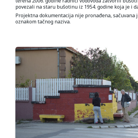
terena 2006. godine radnici vodovoda zatvorili bušo
povezali na staru bušotinu iz 1954. godine koja je i d
Projektna dokumentacija nije pronađena, sačuvana j
oznakom tačnog naziva.