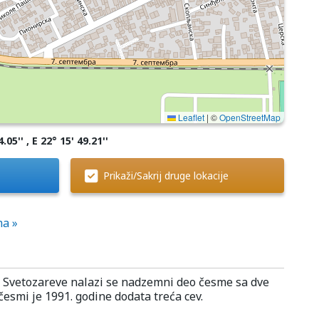
Leaflet
|
©
OpenStreetMap
.05'' , E 22° 15' 49.21''
Prikaži/Sakrij druge lokacije
ma »
i Svetozareve nalazi se nadzemni deo česme sa dve
česmi je 1991. godine dodata treća cev.