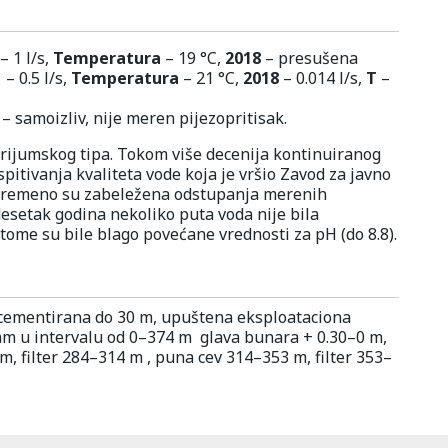
– 1 l/s,
Temperatura
– 19 °C,
2018
– presušena
1
– 0.5 l/s,
Temperatura
– 21 °C,
2018
– 0.014 l/s,
T
–
– samoizliv, nije meren pijezopritisak.
rijumskog tipa. Tokom više decenija kontinuiranog
pitivanja kvaliteta vode koja je vršio Zavod za javno
ovremeno su zabeležena odstupanja merenih
esetak godina nekoliko puta voda nije bila
tome su bile blago povećane vrednosti za pH (do 8.8).
ementirana do 30 m, upuštena eksploataciona
m u intervalu od 0–374 m glava bunara + 0.30–0 m,
m, filter 284–314 m , puna cev 314–353 m, filter 353–