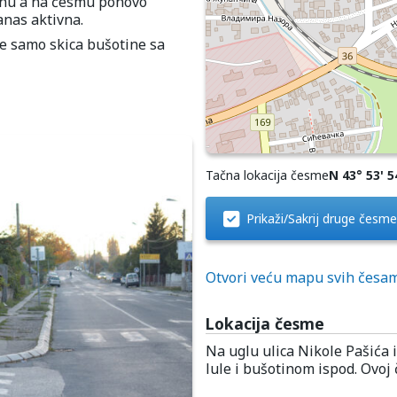
tinu a na česmu ponovo
anas aktivna.
e samo skica bušotine sa
Tačna lokacija česme
N 43° 53' 54
Prikaži/Sakrij druge česme
Otvori veću mapu svih česa
Lokacija česme
Na uglu ulica Nikole Pašića 
lule i bušotinom ispod. Ovoj 