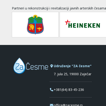
Partneri u rekonstrukciji i revitalizaciji javnih arterskih česam
Udruženje "ZA česme"
7. jula 25, 19000 Zaječar
+381(64) 83-45-236
office@zacesme.rs