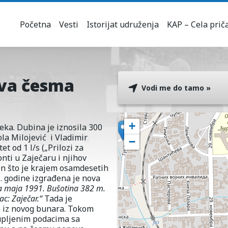
Početna
Vesti
Istorijat udruženja
KAP – Cela prič
ova česma
Vodi me do tamo »
+
ka. Dubina je iznosila 300
ola Milojević i Vladimir
−
et od 1 l/s („Prilozi za
nti u Zaječaru i njihov
n što je krajem osamdesetih
. godine izgrađena je nova
 maja 1991. Bušotina 382 m.
c: Zaječar.“
Tada je
e iz novog bunara. Tokom
kupljenim podacima sa