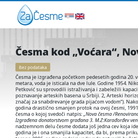
Česma kod „Voćara“, N
Bez podataka
Česma je izgrađena početkom pedesetih godina 20. ve
metara, voda je isticala na dve lule. Godine 1954. Nik
Petković su sprovodili istraživanja i zabeležili kapacit
poznavanje arteskih basena u Srbiji. 2, Arteski horizo
značaj za snabdrevanje grada pijaćom vodom“). Nako
godina drastično smanjen protok na ovoj česmi, 1991
česma o kojoj svedoči natpis:
„
Nova česma /Renovirana
Izgrađena donatorstvom građana 3. M.Z:Karađorđev vena
nadzemnom delu česme dodata još jedna cev koja id
godina je i ona smanjila kapacitet, da bi, prema pri