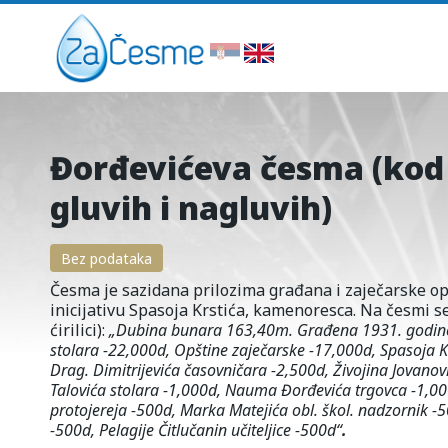
Đorđevićeva česma (kod
gluvih i nagluvih)
Bez podataka
Česma je sazidana prilozima građana i zaječarske op
inicijativu Spasoja Krstića, kamenoresca. Na česmi s
ćirilici):
„
Dubina bunara 163,40m. Građena 1931. godine 
stolara -22,000d, Opštine zaječarske -17,000d, Spasoja 
Drag. Dimitrijevića časovničara -2,500d, Živojina Jovanov
Talovića stolara -1,000d, Nauma Đorđevića trgovca -1,00
protojereja -500d, Marka Matejića obl. škol. nadzornik -
-500d, Pelagije Čitlučanin učiteljice -500d“
.