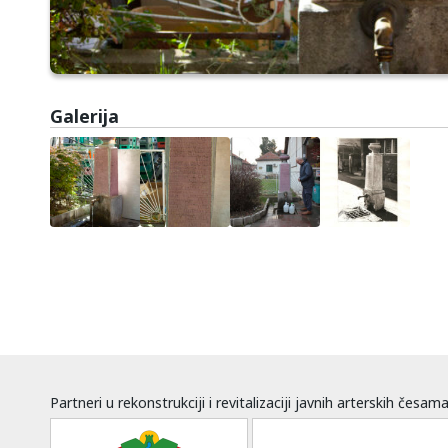
Galerija
Partneri u rekonstrukciji i revitalizaciji javnih arterskih česam