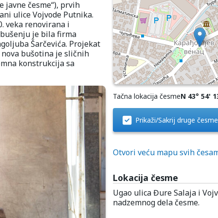
e javne česme“), prvih
ani ulice Vojvode Putnika.
. veka renovirana i
bušenju je bila firma
goljuba Šarčevića. Projekat
nova bušotina je sličnih
zemna konstrukcija sa
Tačna lokacija česme
N 43° 54' 13
Prikaži/Sakrij druge česme
Otvori veću mapu svih česa
Lokacija česme
Ugao ulica Đure Salaja i Voj
nadzemnog dela česme.