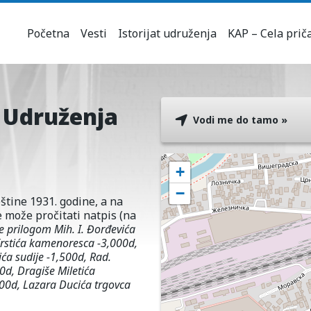
Početna
Vesti
Istorijat udruženja
KAP – Cela prič
 Udruženja
Vodi me do tamo »
+
−
štine 1931. godine, a na
e može pročitati natpis (na
prilogom Mih. I. Đorđevića
Krstića kamenoresca -3,000d,
ića sudije -1,500d, Rad.
0d, Dragiše Miletića
500d, Lazara Ducića trgovca