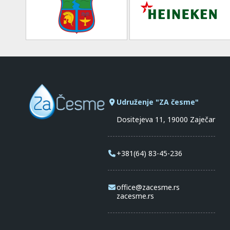
Udruženje "ZA česme"
Dositejeva 11, 19000 Zaječar
+381(64) 83-45-236
office@zacesme.rs
zacesme.rs