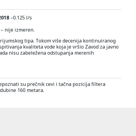
2018
–0.125 l/s
– nije izmeren.
rijumskog tipa. Tokom više decenija kontinuiranog
pitivanja kvaliteta vode koja je vršio Zavod za javno
ikada nisu zabeležena odstupanja merenih
oznati su prečnik cevi i tačna pozicija filtera
 dubine 160 metara.