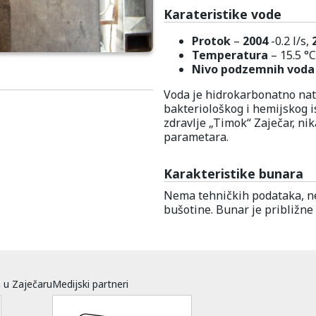
Karateristike vode
Protok
–
2004
-0.2 l/s,
Temperatura
– 15.5 °C
Nivo podzemnih voda
Voda je hidrokarbonatno nat
bakteriološkog i hemijskog is
zdravlje „Timok“ Zaječar, n
parametara.
Karakteristike bunara
Nema tehničkih podataka, nep
bušotine. Bunar je približne
a u Zaječaru
Medijski partneri