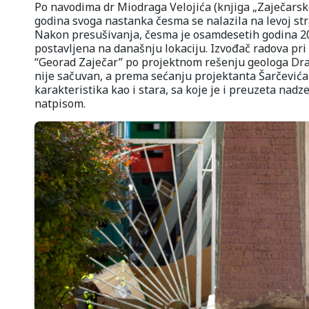
Po navodima dr Miodraga Velojića (knjiga „Zaječarsk
godina svoga nastanka česma se nalazila na levoj str
Nakon presušivanja, česma je osamdesetih godina 20
postavljena na današnju lokaciju. Izvođač radova pri 
“Georad Zaječar” po projektnom rešenju geologa Dra
nije sačuvan, a prema sećanju projektanta Šarčevića 
karakteristika kao i stara, sa koje je i preuzeta nad
natpisom.