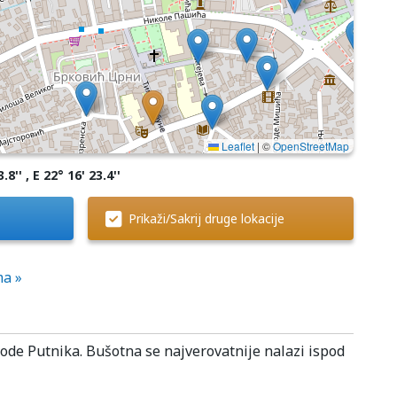
Leaflet
|
©
OpenStreetMap
.8'' , E 22° 16' 23.4''
Prikaži/Sakrij druge lokacije
ma »
vode Putnika. Bušotna se najverovatnije nalazi ispod