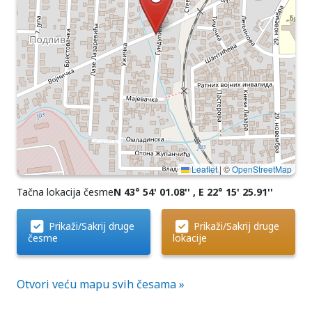
Leaflet
|
©
OpenStreetMap
Tačna lokacija česme
N 43° 54' 01.08'' , E 22° 15' 25.91''
Prikaži/Sakrij druge
Prikaži/Sakrij druge
česme
lokacije
Otvori veću mapu svih česama »