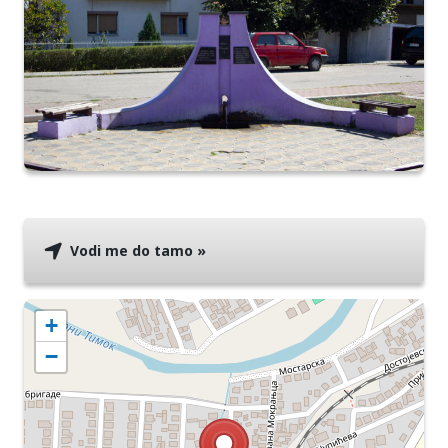
Vodi me do tamo »
+
−