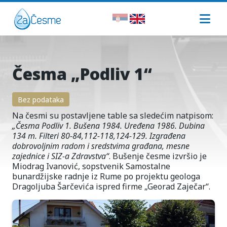
Česma „Podliv 1“
Bez podataka
Na česmi su postavljene table sa sledećim natpisom:
„
Česma Podliv 1. Bušena 1984. Uređena 1986. Dubina
134 m. Filteri 80-84,112-118,124-129. Izgrađena
dobrovoljnim radom i sredstvima građana, mesne
zajednice i SIZ-a Zdravstva“
. Bušenje česme izvršio je
Miodrag Ivanović, sopstvenik Samostalne
bunardžijske radnje iz Rume po projektu geologa
Dragoljuba Šarčevića ispred firme „Georad Zaječar“.