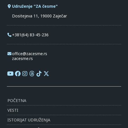
Udruženje "ZA česme"
Dositejeva 11, 19000 Zaječar
+381(64) 83-45-236
office@zacesme.rs
zacesme.rs
POČETNA
VESTI
ISTORIJAT UDRUŽENJA