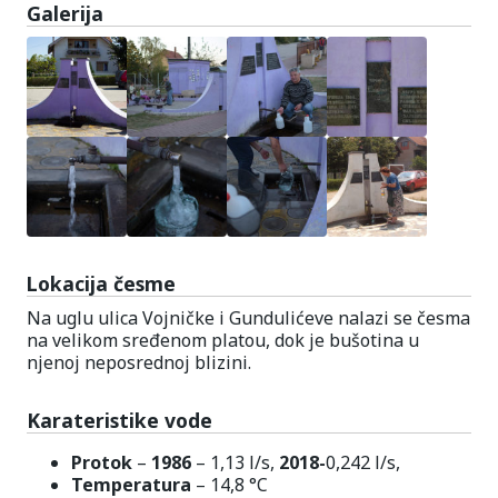
Galerija
Lokacija česme
Na uglu ulica Vojničke i Gundulićeve nalazi se česma
na velikom sređenom platou, dok je bušotina u
njenoj neposrednoj blizini.
Karateristike vode
Protok
–
1986
– 1,13 l/s,
2018-
0,242 l/s,
Temperatura
– 14,8 °C