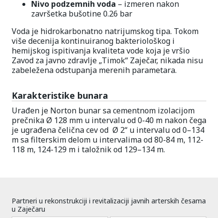
Nivo podzemnih voda
– izmeren nakon
završetka bušotine 0.26 bar
Voda je hidrokarbonatno natrijumskog tipa. Tokom
više decenija kontinuiranog bakteriološkog i
hemijskog ispitivanja kvaliteta vode koja je vršio
Zavod za javno zdravlje „Timok“ Zaječar, nikada nisu
zabeležena odstupanja merenih parametara.
Karakteristike bunara
Urađen je Norton bunar sa cementnom izolacijom
prečnika Ø 128 mm u intervalu od 0-40 m nakon čega
je ugrađena čelična cev od Ø 2“ u intervalu od 0–134
m sa filterskim delom u intervalima od 80-84 m, 112-
118 m, 124-129 m i taložnik od 129–134 m.
Partneri u rekonstrukciji i revitalizaciji javnih arterskih česama
u Zaječaru