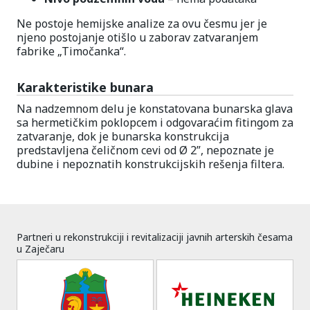
Ne postoje hemijske analize za ovu česmu jer je
njeno postojanje otišlo u zaborav zatvaranjem
fabrike „Timočanka“.
Karakteristike bunara
Na nadzemnom delu je konstatovana bunarska glava
sa hermetičkim poklopcem i odgovaraćim fitingom za
zatvaranje, dok je bunarska konstrukcija
predstavljena čeličnom cevi od Ø 2”, nepoznate je
dubine i nepoznatih konstrukcijskih rešenja filtera.
Partneri u rekonstrukciji i revitalizaciji javnih arterskih česama
u Zaječaru