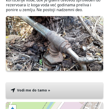
korišćenje vode, dok je glavni cevovod sproveden do
rezervoara iz koga voda već godinama preliva i
ponire u zemlju. Ne postoji nadzemni deo.
Vodi me do tamo »
+