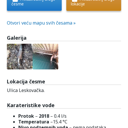
česme
lokacije
Otvori veću mapu svih česama »
Galerija
Lokacija česme
Ulica Leskovačka.
Karateristike vode
Protok
–
2018
– 0.4 l/s
Temperatura
–15.4 °C
Nivo podzemnih voda
– nema podataka