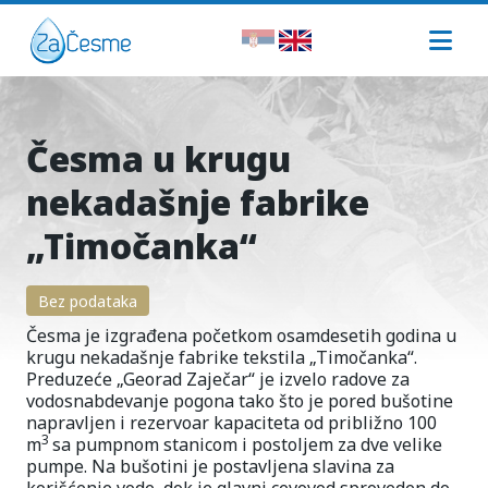
Česma u krugu
nekadašnje fabrike
„Timočanka“
Bez podataka
Česma je izgrađena početkom osamdesetih godina u
krugu nekadašnje fabrike tekstila „Timočanka“.
Preduzeće „Georad Zaječar“ je izvelo radove za
vodosnabdevanje pogona tako što je pored bušotine
napravljen i rezervoar kapaciteta od približno 100
3
m
sa pumpnom stanicom i postoljem za dve velike
pumpe. Na bušotini je postavljena slavina za