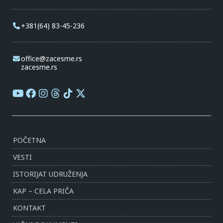
+381(64) 83-45-236
office@zacesme.rs
zacesme.rs
POČETNA
VESTI
ISTORIJAT UDRUŽENJA
KAP – CELA PRIČA
KONTAKT